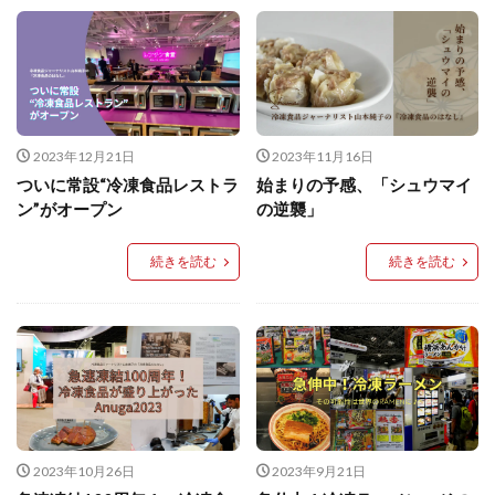
イートアンドの仕事
アウトドア
アヒージョ
アレルギー
アレルゲン
アレンジ
アレンジレシピ
セカンド冷凍庫
たれつき肉焼売
国産
冷凍食品ジャーナリスト山本純子の『冷凍食品のはなし』
2023年12月21日
2023年11月16日
冷凍から揚げ
冷凍やけ
冷凍ラーメン
ついに常設“冷凍食品レストラ
始まりの予感、「シュウマイ
ン”がオープン
の逆襲」
冷凍弁当
冷凍焼売
冷凍食品
冷凍食品ライフハック
万博
冷凍食品豆知識
続きを読む
続きを読む
冷凍餃子
冷凍麺
品質管理
問い合わせ
回鍋肉
低糖質
ワンプレート
チャミスル
ビビゴ
なにわ
パーティー
パーティー餃子
パックご飯
ハロウィン
ハンギョドン
ファミリーマート
ワイン
ぷるもち水餃子
マンドゥ
メスティン
ラーメン
2023年10月26日
2023年9月21日
ラーメンJourney
レシピ
만두