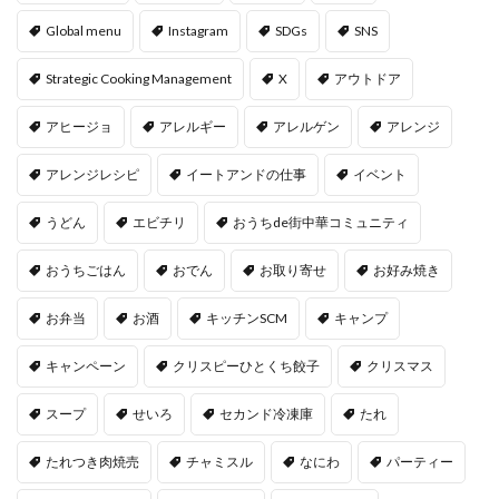
Global menu
Instagram
SDGs
SNS
Strategic Cooking Management
X
アウトドア
アヒージョ
アレルギー
アレルゲン
アレンジ
アレンジレシピ
イートアンドの仕事
イベント
うどん
エビチリ
おうちde街中華コミュニティ
おうちごはん
おでん
お取り寄せ
お好み焼き
お弁当
お酒
キッチンSCM
キャンプ
キャンペーン
クリスピーひとくち餃子
クリスマス
スープ
せいろ
セカンド冷凍庫
たれ
たれつき肉焼売
チャミスル
なにわ
パーティー