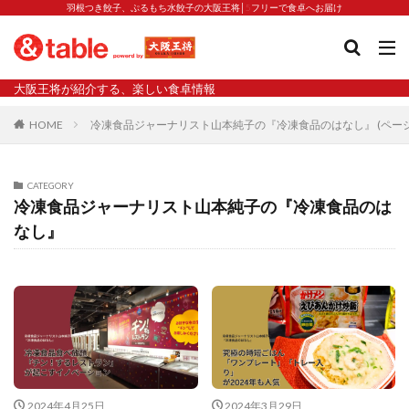
羽根つき餃子、ぷるもち水餃子の大阪王将│5フリーで食卓へお届け
タグ
大阪王将が紹介する、楽しい食卓情報
2023新商品
炒飯の素
業務スーパー
水餃子
HOME
冷凍食品ジャーナリスト山本純子の『冷凍食品のはなし』 (ページ
減塩
渡韓
渡韓ごっこ
炒飯
焼きそば
朝食
焼き方
焼き餃子
焼売
CATEGORY
焼売と飲みたい
焼酎
猛暑
栄養
春雨
冷凍食品ジャーナリスト山本純子の『冷凍食品のは
なし』
白くなる
小籠包
大阪王将 背徳のバターすぎるぎょうざ
天津飯
夫婦
宇都宮
宮崎辛麺
宮崎餃子
小籠包と飲みたい
昇華
居酒屋
弁当
担々麺
揚げ餃子
新商品
旨辛
生産者
硬くなる
外食事業
食の安全
鉄ラー油
鍋
鍋スープ
開発秘話
関西万博
食と栄養
餃子
辛
2024年4月25日
2024年3月29日