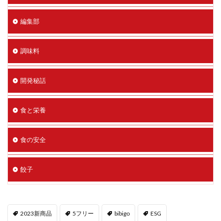
編集部
調味料
開発秘話
食と栄養
食の安全
餃子
2023新商品
5フリー
bibigo
ESG