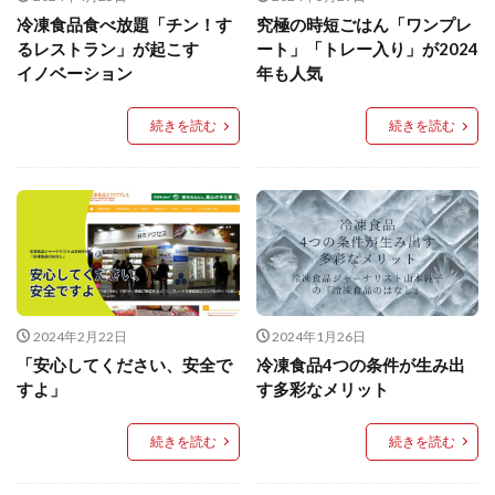
餃子と食べたい
餃子と飲みたい
魚醬
麺
冷凍食品食べ放題「チン！す
究極の時短ごはん「ワンプレ
麻婆豆腐
麻辣湯
通販
質問
節約
るレストラン」が起こす
ート」「トレー入り」が2024
イノベーション
年も人気
肉汁爆弾餃子
米飯
羽根つき スタミナ肉餃子
羽根つきタン塩餃子
羽根つき餃子
肉ニラ水餃子
続きを読む
続きを読む
肉まん・豚まん
肉餃子
豚まん
膨らむ
蒸籠
衛生管理
袋入り餃子
謹製 羽根つき なにわのお好み餃子
豆苗
大阪王将
夏
5フリー
お酒
おうちde街中華コミュニティ
おうちごはん
おでん
お取り寄せ
お好み焼き
お弁当
キッチンSCM
2024年2月22日
2024年1月26日
うどん
キャンプ
キャンペーン
「安心してください、安全で
冷凍食品4つの条件が生み出
クリスピーひとくち餃子
クリスマス
スープ
すよ」
す多彩なメリット
せいろ
エビチリ
イベント
たれ
続きを読む
続きを読む
Strategic Cooking Management
bibigo
ESG
Global menu
Instagram
SDGs
SNS
X