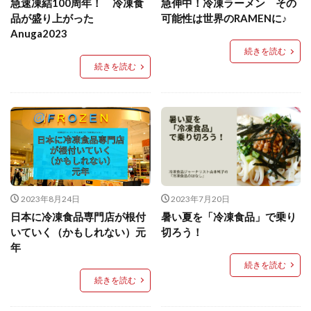
急速凍結100周年！ 冷凍食
急伸中！冷凍ラーメン その
品が盛り上がった
可能性は世界のRAMENに♪
検索
Anuga2023
続きを読む
続きを読む
2023年8月24日
2023年7月20日
日本に冷凍食品専門店が根付
暑い夏を「冷凍食品」で乗り
いていく（かもしれない）元
切ろう！
年
続きを読む
続きを読む