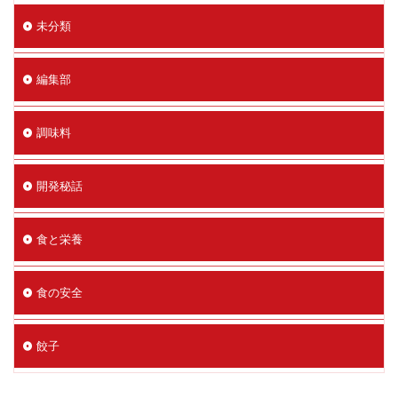
未分類
編集部
調味料
開発秘話
食と栄養
食の安全
餃子