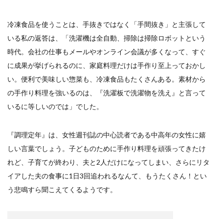
イートアンドの仕事
アウトドア
アヒージョ
アレルギー
アレルゲン
アレンジ
冷凍食品を使うことは、手抜きではなく「手間抜き」と主張して
アレンジレシピ
セカンド冷凍庫
たれつき肉焼売
いる私の返答は、「洗濯機は全自動、掃除は掃除ロボットという
国産
時代。会社の仕事もメールやオンライン会議が多くなって、すぐ
に成果が挙げられるのに、家庭料理だけは手作り至上っておかし
冷凍食品ジャーナリスト山本純子の『冷凍食品のはなし』
い。便利で美味しい惣菜も、冷凍食品もたくさんある。素材から
冷凍から揚げ
冷凍やけ
冷凍ラーメン
の手作り料理を強いるのは、『洗濯板で洗濯物を洗え』と言って
冷凍弁当
冷凍焼売
冷凍食品
いるに等しいのでは」でした。
冷凍食品ライフハック
万博
冷凍食品豆知識
冷凍餃子
冷凍麺
品質管理
問い合わせ
『調理定年』は、女性週刊誌の中心読者である中高年の女性に嬉
回鍋肉
低糖質
ワンプレート
チャミスル
しい言葉でしょう。子どものために手作り料理を頑張ってきたけ
ビビゴ
なにわ
パーティー
パーティー餃子
れど、子育てが終わり、夫と2人だけになってしまい、さらにリタ
パックご飯
ハロウィン
ハンギョドン
イアした夫の食事に1日3回追われるなんて、もうたくさん！とい
ファミリーマート
ワイン
ぷるもち水餃子
う悲鳴すら聞こえてくるようです。
マンドゥ
メスティン
ラーメン
ラーメンJourney
レシピ
만두