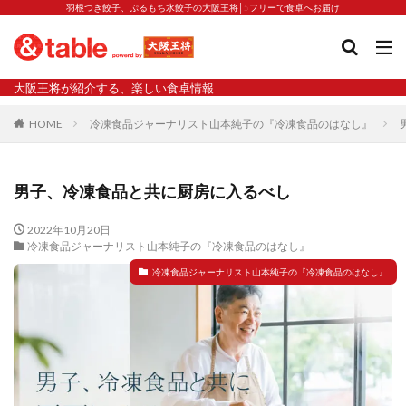
羽根つき餃子、ぷるもち水餃子の大阪王将│5フリーで食卓へお届け
タグ
大阪王将が紹介する、楽しい食卓情報
2023新商品
炒飯の素
業務スーパー
水餃子
HOME
冷凍食品ジャーナリスト山本純子の『冷凍食品のはなし』
減塩
渡韓
渡韓ごっこ
炒飯
焼きそば
朝食
焼き方
焼き餃子
焼売
男子、冷凍食品と共に厨房に入るべし
焼売と飲みたい
焼酎
猛暑
栄養
春雨
白くなる
小籠包
2022年10月20日
冷凍食品ジャーナリスト山本純子の『冷凍食品のはなし』
大阪王将 背徳のバターすぎるぎょうざ
天津飯
夫婦
冷凍食品ジャーナリスト山本純子の『冷凍食品のはなし』
宇都宮
宮崎辛麺
宮崎餃子
小籠包と飲みたい
昇華
居酒屋
弁当
担々麺
揚げ餃子
新商品
旨辛
生産者
硬くなる
外食事業
食の安全
鉄ラー油
鍋
鍋スープ
開発秘話
関西万博
食と栄養
餃子
辛