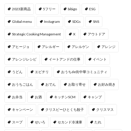
2023新商品
5フリー
bibigo
ESG
Global menu
Instagram
SDGs
SNS
Strategic Cooking Management
X
アウトドア
アヒージョ
アレルギー
アレルゲン
アレンジ
アレンジレシピ
イートアンドの仕事
イベント
うどん
エビチリ
おうちde街中華コミュニティ
おうちごはん
おでん
お取り寄せ
お好み焼き
お弁当
お酒
キッチンSCM
キャンプ
キャンペーン
クリスピーひとくち餃子
クリスマス
スープ
せいろ
セカンド冷凍庫
たれ