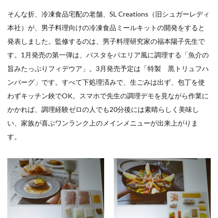
そんな折、冷凍食品宅配の老舗、SL Creations（旧シュガーレディ
本社）が、男子料理向けの冷凍食品ミールキットの開発をすると
発表しました。監修するのは、男子料理研究家の福本陽子先生で
す。1月発売の第一弾は、パスタをパエリア風に調理する「魚介の
旨みたっぷりフィデウア」。3月発売予定は「特製 黒トリュフハ
ンバーグ」です。すべて下処理済みで、生ごみは出ず、包丁を使
わずキッチン鋏でOK。スマホで先生の調理デモを見ながら作業に
かかれば、調理経験ゼロの人でも20分後には素晴らしく美味し
い、家族が喜ぶワンランク上のメインメニューが出来上がりま
す。