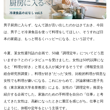
餃子と食べたい
餃子と飲みたい
魚醬
麺
麻婆豆腐
麻辣湯
通販
質問
節約
肉汁爆弾餃子
米飯
羽根つき スタミナ肉餃子
男子厨房に入らず、なんて誰が言い出したのかはさておき、今回
羽根つきタン塩餃子
羽根つき餃子
肉ニラ水餃子
は、男子こそ冷凍食品を使って料理をしてほしい、そうすれば日
肉まん・豚まん
肉餃子
豚まん
膨らむ
本の家庭は、もっと明るくハッピーになる、という話です。
蒸籠
衛生管理
袋入り餃子
謹製 羽根つき なにわのお好み餃子
豆苗
大阪王将
今夏、某女性週刊誌の企画で、50歳『調理定年』についてどう思
夏
5フリー
お酒
いますか？とのインタビューを受けました。女性は50代以降にな
おうちde街中華コミュニティ
おうちごはん
おでん
ると「料理が好き」と答える人が減少するそうです（博報堂生活
お取り寄せ
お好み焼き
お弁当
キッチンSCM
総合研究所調査）。料理が好き“だった”女性、比較的料理が得意な
うどん
キャンプ
キャンペーン
女性でも料理が嫌いになる。これにからめて、評論家樋口恵子先
クリスピーひとくち餃子
クリスマス
スープ
生（東京家政大学名誉教授）による、女性の『調理定年』推奨を
せいろ
エビチリ
イベント
たれ
紹介する企画でした。家族のための手料理を自分の『仕事』と考
Strategic Cooking Management
bibigo
ESG
えてきた女性は、高齢になったときに重圧を感じがち。仕事と同
Global menu
Instagram
SDGs
SNS
X
じように、休暇や定年をという主張です。