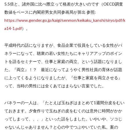
5.5倍と、諸外国に比べ際立って格差が大きいのです（OECD調査
数値をベースに内閣府男女共同参画局が算出 参照:
https://www.gender.go.jp/kaigi/senmon/keikaku_kanshi/siryo/pdf/k
a14-1.pdf
）。
平成時代の話になりますが、食品企業で役員をしている女性がパ
ネラーになって、聴衆の若い女性たちにキャリアアップのポイン
トを語るセミナーで、仕事と家庭の両立、という話題になりまし
た。『両立』！？ 最近になってようやく男性社員の育休が話題
に上ってくるようになりましたが、『仕事と家庭を両立させる』
って、当時の男性には全くあてはまらない言葉でした。
パネラーの一人は、「たとえば玉ねぎはまとめて1週間分皮をむい
ておきます。夕食作りで玉ねぎの皮をむくのは意外に時間がかか
ってしまって、、、」といった話をしました。いやいや、ソコじ
ゃないんじゃありません？と心の中でつぶやいていた私。案の