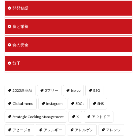
開発秘話
食と栄養
食の安全
餃子
2023新商品
5フリー
bibigo
ESG
Global menu
Instagram
SDGs
SNS
Strategic Cooking Management
X
アウトドア
アヒージョ
アレルギー
アレルゲン
アレンジ