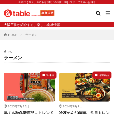
羽根つき餃子、ぷるもち水餃子の大阪王将│5フリーで食卓へお届け
タグ
大阪王将が紹介する、楽しい食卓情報
2023新商品
炒飯の素
業務スーパー
水餃子
HOME
ラーメン
減塩
渡韓
渡韓ごっこ
炒飯
焼きそば
朝食
焼き方
焼き餃子
焼売
TAG
焼売と飲みたい
焼酎
猛暑
栄養
春雨
ラーメン
白くなる
小籠包
大阪王将 背徳のバターすぎるぎょうざ
天津飯
夫婦
冷凍麺
冷凍食品
宇都宮
宮崎辛麺
宮崎餃子
小籠包と飲みたい
昇華
居酒屋
弁当
担々麺
揚げ餃子
新商品
旨辛
生産者
硬くなる
外食事業
食の安全
鉄ラー油
鍋
鍋スープ
2025年7月25日
2024年9月9日
開発秘話
関西万博
食と栄養
餃子
辛
早くも秋冬新商品～トレンド
冷凍めん50周年 注目トレン