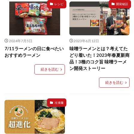
イートアンドの仕事
アウトドア
アヒージョ
レシピ
開発秘話
アレルギー
アレルゲン
アレンジ
アレンジレシピ
セカンド冷凍庫
たれつき肉焼売
国産
冷凍食品ジャーナリスト山本純子の『冷凍食品のはなし』
2024年7月5日
2023年6月12日
7/11ラーメンの日に食べたい
味噌ラーメンとは？考えてた
冷凍から揚げ
冷凍やけ
冷凍ラーメン
おすすめラーメン
どり着いた！2023年春夏新商
冷凍弁当
冷凍焼売
冷凍食品
品！3種のコク旨 味噌ラーメ
冷凍食品ライフハック
万博
冷凍食品豆知識
ン開発ストーリー
続きを読む
冷凍餃子
冷凍麺
品質管理
問い合わせ
続きを読む
回鍋肉
低糖質
ワンプレート
チャミスル
ビビゴ
なにわ
パーティー
パーティー餃子
パックご飯
ハロウィン
ハンギョドン
冷凍麺
ファミリーマート
ワイン
ぷるもち水餃子
マンドゥ
メスティン
ラーメン
ラーメンJourney
レシピ
만두