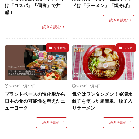
餃子と食べたい
餃子と飲みたい
魚醬
麺
は「コスパ」「個食」で共
ドは「ラーメン」「焼そば」
感！
麻婆豆腐
麻辣湯
通販
質問
節約
続きを読む
肉汁爆弾餃子
米飯
羽根つき スタミナ肉餃子
続きを読む
羽根つきタン塩餃子
羽根つき餃子
肉ニラ水餃子
肉まん・豚まん
肉餃子
豚まん
膨らむ
冷凍食品
レシピ
蒸籠
衛生管理
袋入り餃子
謹製 羽根つき なにわのお好み餃子
豆苗
大阪王将
夏
5フリー
お酒
おうちde街中華コミュニティ
おうちごはん
おでん
2024年7月17日
2024年7月8日
お取り寄せ
お好み焼き
お弁当
キッチンSCM
プラントベースの進化形から
気分はワンタンメン！冷凍水
うどん
キャンプ
キャンペーン
日本の食の可能性を考えたニ
餃子を使った超簡単、餃子入
クリスピーひとくち餃子
クリスマス
スープ
ューヨーク
りラーメン
せいろ
エビチリ
イベント
たれ
続きを読む
続きを読む
Strategic Cooking Management
bibigo
ESG
Global menu
Instagram
SDGs
SNS
X