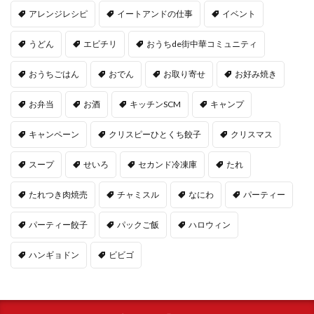
アレンジレシピ
イートアンドの仕事
イベント
うどん
エビチリ
おうちde街中華コミュニティ
おうちごはん
おでん
お取り寄せ
お好み焼き
お弁当
お酒
キッチンSCM
キャンプ
キャンペーン
クリスピーひとくち餃子
クリスマス
スープ
せいろ
セカンド冷凍庫
たれ
たれつき肉焼売
チャミスル
なにわ
パーティー
パーティー餃子
パックご飯
ハロウィン
ハンギョドン
ビビゴ