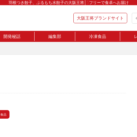
羽根つき餃子、ぷるもち水餃子の大阪王将│5フリーで食卓へお届け
大阪王将ブランドサイト
開発秘話
編集部
冷凍食品
凍食品