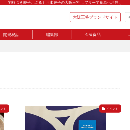
羽根つき餃子、ぷるもち水餃子の大阪王将│5フリーで食卓へお届け
大阪王将ブランドサイト
開発秘話
編集部
冷凍食品
ベント
イベント