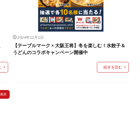
2024年12月2日
、
【テーブルマーク × 大阪王将】冬を楽しむ！水餃子＆
うどんのコラボキャンペーン開催中
む
続きを読む
編集部