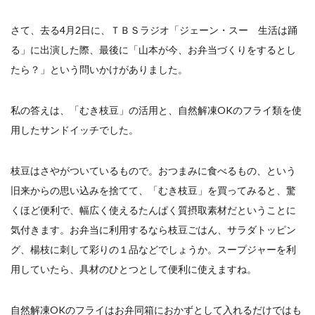
さて、去る4月2日に、ＴＢＳラジオ「ジェーン・スー 生活は踊
る」に出演した際、最後に「山本が今、お弁当づくりをするとし
たら？」という問いかけがありました。
私の答えは、「むき枝豆」の活用と、自然解凍OKのフライ類を使
用したサンドイッチでした。
枝豆はさやがついているもので。おつまみに食べるもの、という
旧来からの思い込みを捨てて、「むき枝豆」を買ってみると、驚
くほど便利で、幅広く使えるたんぱく質摂取素材だということに
気付きます。お弁当に利用するなら枝豆ごはん、サラダトッピン
グ、楊枝に刺して彩りの１品などでしょうか。スープジャーを利
用していたら、具材のひとつとして便利に使えますね。
自然解凍OKのフライはお弁同箱におかずとして入れるだけではも