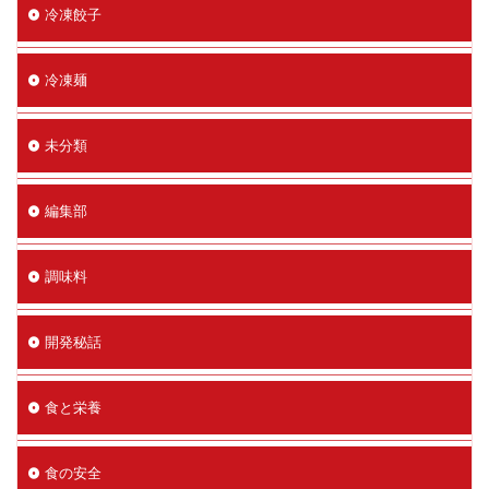
冷凍餃子
冷凍麺
未分類
編集部
調味料
開発秘話
食と栄養
食の安全