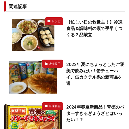
関連記事
【忙しい日の救世主！】冷凍
レシピ
食品＆調味料の素で手早くつ
くる３品献立
2022年夏にちょっとしたご褒
冷凍餃子
美で飲みたい！缶チューハ
イ、缶カクテル系の新商品6
選
2024年春夏新商品！背徳のバ
冷凍食品
ターすぎるぎょうざとはいっ
たい！？