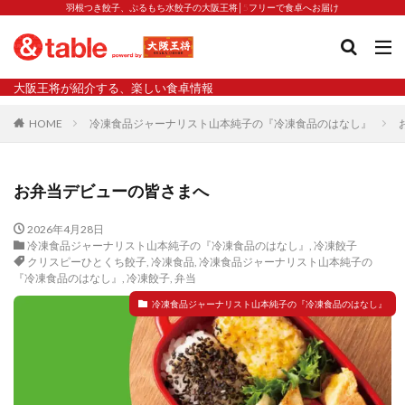
羽根つき餃子、ぷるもち水餃子の大阪王将│5フリーで食卓へお届け
タグ
大阪王将が紹介する、楽しい食卓情報
2023新商品
炒飯の素
業務スーパー
水餃子
HOME
冷凍食品ジャーナリスト山本純子の『冷凍食品のはなし』
減塩
渡韓
渡韓ごっこ
炒飯
焼きそば
朝食
焼き方
焼き餃子
焼売
お弁当デビューの皆さまへ
焼売と飲みたい
焼酎
猛暑
栄養
春雨
白くなる
小籠包
2026年4月28日
冷凍食品ジャーナリスト山本純子の『冷凍食品のはなし』
,
冷凍餃子
大阪王将 背徳のバターすぎるぎょうざ
天津飯
夫婦
クリスピーひとくち餃子
,
冷凍食品
,
冷凍食品ジャーナリスト山本純子の
『冷凍食品のはなし』
,
冷凍餃子
,
弁当
宇都宮
宮崎辛麺
宮崎餃子
小籠包と飲みたい
冷凍食品ジャーナリスト山本純子の『冷凍食品のはなし』
昇華
居酒屋
弁当
担々麺
揚げ餃子
新商品
旨辛
生産者
硬くなる
外食事業
食の安全
鉄ラー油
鍋
鍋スープ
開発秘話
関西万博
食と栄養
餃子
辛