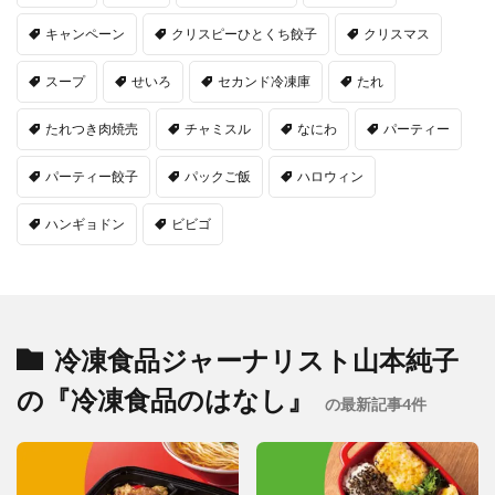
キャンペーン
クリスピーひとくち餃子
クリスマス
スープ
せいろ
セカンド冷凍庫
たれ
たれつき肉焼売
チャミスル
なにわ
パーティー
パーティー餃子
パックご飯
ハロウィン
ハンギョドン
ビビゴ
冷凍食品ジャーナリスト山本純子
の『冷凍食品のはなし』
の最新記事4件