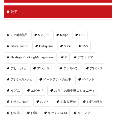
餃子
2023新商品
5フリー
bibigo
ESG
Global menu
Instagram
SDGs
SNS
Strategic Cooking Management
X
アウトドア
アヒージョ
アレルギー
アレルゲン
アレンジ
アレンジレシピ
イートアンドの仕事
イベント
うどん
エビチリ
おうちde街中華コミュニティ
おうちごはん
おでん
お取り寄せ
お好み焼き
お弁当
お酒
キッチンSCM
キャンプ