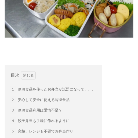
イートアンドの仕事
アウトドア
アヒージョ
アレルギー
アレルゲン
アレンジ
アレンジレシピ
セカンド冷凍庫
たれつき肉焼売
国産
冷凍食品ジャーナリスト山本純子の『冷凍食品のはなし』
冷凍から揚げ
冷凍やけ
冷凍ラーメン
冷凍弁当
冷凍焼売
冷凍食品
冷凍食品ライフハック
万博
冷凍食品豆知識
目次
冷凍餃子
冷凍麺
品質管理
問い合わせ
回鍋肉
低糖質
ワンプレート
チャミスル
1
冷凍食品を使ったお弁当が話題になって、、、
ビビゴ
なにわ
パーティー
パーティー餃子
2
安心して安全に使える冷凍食品
パックご飯
ハロウィン
ハンギョドン
3
冷凍食品利用は愛情不足？
ファミリーマート
ワイン
ぷるもち水餃子
4
餃子弁当も手軽に作れるように
マンドゥ
メスティン
ラーメン
5
究極、レンジも不要でお弁当作り
ラーメンJourney
レシピ
만두