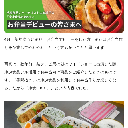
餃子と食べたい
餃子と飲みたい
魚醬
麺
麻婆豆腐
麻辣湯
通販
質問
節約
肉汁爆弾餃子
米飯
羽根つき スタミナ肉餃子
羽根つきタン塩餃子
羽根つき餃子
肉ニラ水餃子
肉まん・豚まん
肉餃子
豚まん
膨らむ
4月、新年度も始まり、お弁当デビューをした方、またはお弁当作
蒸籠
衛生管理
袋入り餃子
りを卒業してやれやれ、という方も多いことと思います。
謹製 羽根つき なにわのお好み餃子
豆苗
大阪王将
夏
5フリー
お酒
写真は、数年前、某テレビ局の朝のワイドショーに出演した際、
冷凍食品フル活用でお弁当向け商品をご紹介したときのもので
おうちde街中華コミュニティ
おうちごはん
おでん
す。「手間抜き」の冷凍食品を利用してお弁当作りが楽しくな
お取り寄せ
お好み焼き
お弁当
キッチンSCM
る。だから「冷食OK！」、という内容でした。
うどん
キャンプ
キャンペーン
クリスピーひとくち餃子
クリスマス
スープ
せいろ
エビチリ
イベント
たれ
Strategic Cooking Management
bibigo
ESG
Global menu
Instagram
SDGs
SNS
X