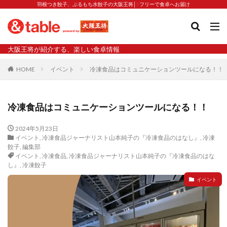
羽根つき餃子、ぷるもち水餃子の大阪王将│5フリーで食卓へお届け
タグ
大阪王将が紹介する、楽しい食卓情報
2023新商品
炒飯の素
業務スーパー
水餃子
HOME
イベント
冷凍食品はコミュニケーションツールになる！！
減塩
渡韓
渡韓ごっこ
炒飯
焼きそば
朝食
焼き方
焼き餃子
焼売
冷凍食品はコミュニケーションツールになる！！
焼売と飲みたい
焼酎
猛暑
栄養
春雨
白くなる
小籠包
2024年5月23日
イベント
,
冷凍食品ジャーナリスト山本純子の『冷凍食品のはなし』
,
冷凍
大阪王将 背徳のバターすぎるぎょうざ
天津飯
夫婦
餃子
,
編集部
イベント
,
冷凍食品
,
冷凍食品ジャーナリスト山本純子の『冷凍食品のはな
宇都宮
宮崎辛麺
宮崎餃子
小籠包と飲みたい
し』
,
冷凍餃子
昇華
居酒屋
弁当
担々麺
揚げ餃子
イベント
新商品
旨辛
生産者
硬くなる
外食事業
食の安全
鉄ラー油
鍋
鍋スープ
開発秘話
関西万博
食と栄養
餃子
辛