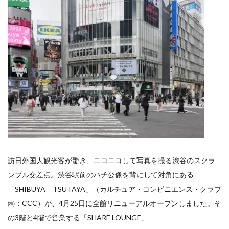
イートアンドの仕事
アウトドア
アヒージョ
アレルギー
アレルゲン
アレンジ
アレンジレシピ
セカンド冷凍庫
たれつき肉焼売
国産
冷凍食品ジャーナリスト山本純子の『冷凍食品のはなし』
冷凍から揚げ
冷凍やけ
冷凍ラーメン
冷凍弁当
冷凍焼売
冷凍食品
冷凍食品ライフハック
万博
冷凍食品豆知識
冷凍餃子
冷凍麺
品質管理
問い合わせ
回鍋肉
低糖質
ワンプレート
チャミスル
訪日外国人観光客が驚き、ニコニコして写真を撮る渋谷のスクラ
ビビゴ
なにわ
パーティー
パーティー餃子
ンブル交差点。渋谷駅前のハチ公像を背にして対角にある
パックご飯
ハロウィン
ハンギョドン
「SHIBUYA TSUTAYA」（カルチュア・コンビニエンス・クラブ
ファミリーマート
ワイン
ぷるもち水餃子
㈱：CCC）が、4月25日に全館リニューアルオープンしました。そ
マンドゥ
メスティン
ラーメン
の3階と4階で営業する「SHARE LOUNGE」
ラーメンJourney
レシピ
만두