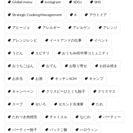
Global menu
Instagram
SDGs
SNS
Strategic Cooking Management
X
アウトドア
アヒージョ
アレルギー
アレルゲン
アレンジ
アレンジレシピ
イートアンドの仕事
イベント
うどん
エビチリ
おうちde街中華コミュニティ
おうちごはん
おでん
お取り寄せ
お好み焼き
お弁当
お酒
キッチンSCM
キャンプ
キャンペーン
クリスピーひとくち餃子
クリスマス
スープ
せいろ
セカンド冷凍庫
たれ
たれつき肉焼売
チャミスル
なにわ
パーティー
パーティー餃子
パックご飯
ハロウィン