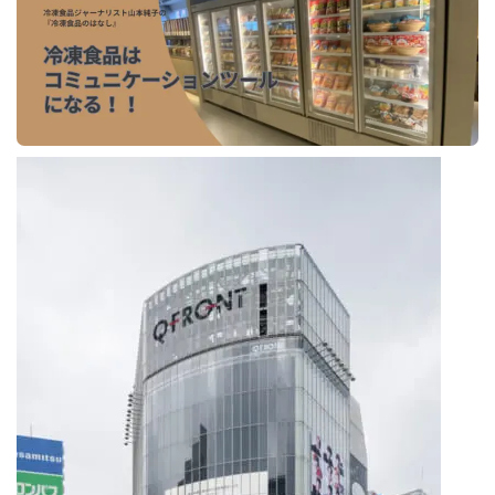
餃子と食べたい
餃子と飲みたい
魚醬
麺
麻婆豆腐
麻辣湯
通販
質問
節約
肉汁爆弾餃子
米飯
羽根つき スタミナ肉餃子
羽根つきタン塩餃子
羽根つき餃子
肉ニラ水餃子
肉まん・豚まん
肉餃子
豚まん
膨らむ
蒸籠
衛生管理
袋入り餃子
謹製 羽根つき なにわのお好み餃子
豆苗
大阪王将
夏
5フリー
お酒
おうちde街中華コミュニティ
おうちごはん
おでん
お取り寄せ
お好み焼き
お弁当
キッチンSCM
うどん
キャンプ
キャンペーン
クリスピーひとくち餃子
クリスマス
スープ
せいろ
エビチリ
イベント
たれ
Strategic Cooking Management
bibigo
ESG
Global menu
Instagram
SDGs
SNS
X