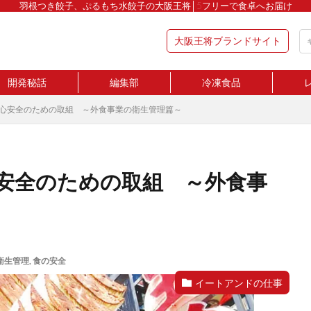
羽根つき餃子、ぷるもち水餃子の大阪王将│5フリーで食卓へお届け
大阪王将ブランドサイト
開発秘話
編集部
冷凍食品
安心安全のための取組 ～外食事業の衛生管理篇～
心安全のための取組 ～外食事
衛生管理
,
食の安全
イートアンドの仕事