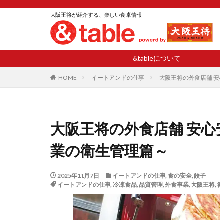
大阪王将が紹介する、楽しい食卓情報
&tableについて
HOME
イートアンドの仕事
大阪王将の外食店舗 
大阪王将の外食店舗 安
業の衛生管理篇～
2025年11月7日
イートアンドの仕事
,
食の安全
,
餃子
イートアンドの仕事
,
冷凍食品
,
品質管理
,
外食事業
,
大阪王将
,