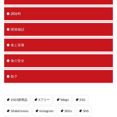
調味料
開発秘話
食と栄養
食の安全
餃子
2023新商品
5フリー
bibigo
ESG
Global menu
Instagram
SDGs
SNS