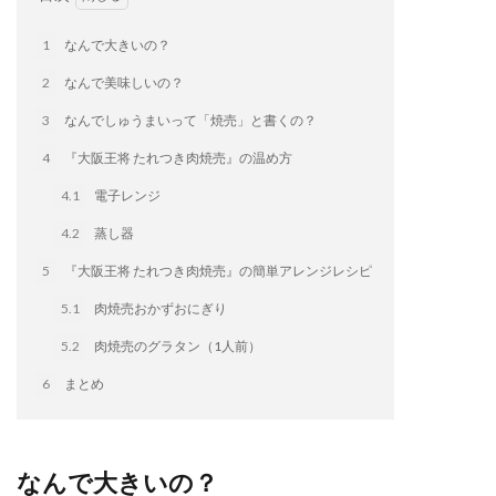
イートアンドの仕事
アウトドア
アヒージョ
1
なんで大きいの？
アレルギー
アレルゲン
アレンジ
アレンジレシピ
セカンド冷凍庫
たれつき肉焼売
2
なんで美味しいの？
国産
3
なんでしゅうまいって「焼売」と書くの？
冷凍食品ジャーナリスト山本純子の『冷凍食品のはなし』
4
『大阪王将 たれつき肉焼売』の温め方
冷凍から揚げ
冷凍やけ
冷凍ラーメン
4.1
電子レンジ
冷凍弁当
冷凍焼売
冷凍食品
4.2
蒸し器
冷凍食品ライフハック
万博
冷凍食品豆知識
5
『大阪王将 たれつき肉焼売』の簡単アレンジレシピ
冷凍餃子
冷凍麺
品質管理
問い合わせ
5.1
肉焼売おかずおにぎり
回鍋肉
低糖質
ワンプレート
チャミスル
5.2
肉焼売のグラタン（1人前）
ビビゴ
なにわ
パーティー
パーティー餃子
パックご飯
ハロウィン
ハンギョドン
6
まとめ
ファミリーマート
ワイン
ぷるもち水餃子
マンドゥ
メスティン
ラーメン
なんで大きいの？
ラーメンJourney
レシピ
만두