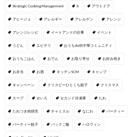
Strategic Cooking Management
X
アウトドア
アヒージョ
アレルギー
アレルゲン
アレンジ
アレンジレシピ
イートアンドの仕事
イベント
うどん
エビチリ
おうちde街中華コミュニティ
おうちごはん
おでん
お取り寄せ
お好み焼き
お弁当
お酒
キッチンSCM
キャンプ
キャンペーン
クリスピーひとくち餃子
クリスマス
スープ
せいろ
セカンド冷凍庫
たれ
たれつき肉焼売
チャミスル
なにわ
パーティー
パーティー餃子
パックご飯
ハロウィン