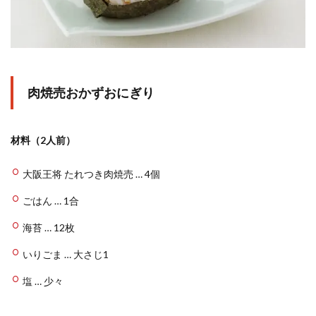
肉焼売おかずおにぎり
材料（2人前）
大阪王将 たれつき肉焼売 … 4個
ごはん … 1合
海苔 … 12枚
いりごま … 大さじ1
塩 … 少々