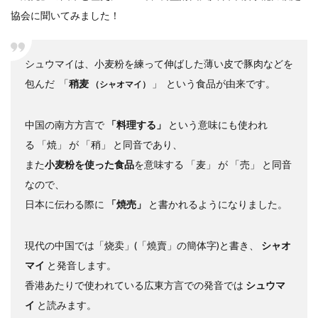
協会に聞いてみました！
シュウマイは、小麦粉を練って伸ばした薄い皮で豚肉などを
包んだ
「
稍麦
」
という食品が由来です。
（シャオマイ）
中国の南方方言で
「料理する」
という意味にも使われ
る
「焼」
が
「稍」
と同音であり、
また
小麦粉を使った食品
を意味する
「麦」
が
「売」
と同音
なので、
日本に伝わる際に
「焼売」
と書かれるようになりました。
現代の中国では「烧卖」(「燒賣」の簡体字)と書き、
シャオ
マイ
と発音します。
香港あたりで使われている広東方言での発音では
シュウマ
イ
と読みます。