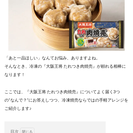
餃子と食べたい
餃子と飲みたい
魚醬
麺
麻婆豆腐
麻辣湯
通販
質問
節約
肉汁爆弾餃子
米飯
羽根つき スタミナ肉餃子
羽根つきタン塩餃子
羽根つき餃子
肉ニラ水餃子
肉まん・豚まん
肉餃子
豚まん
膨らむ
蒸籠
衛生管理
袋入り餃子
謹製 羽根つき なにわのお好み餃子
豆苗
大阪王将
「あと一品ほしい」なんてお悩み、ありますよね。
夏
5フリー
お酒
そんなとき、冷凍の『大阪王将 たれつき肉焼売』が頼れる相棒に
なります！
おうちde街中華コミュニティ
おうちごはん
おでん
お取り寄せ
お好み焼き
お弁当
キッチンSCM
ここでは、『大阪王将 たれつき肉焼売』についてよく届く3つ
うどん
キャンプ
キャンペーン
の“なんで？”にお答えしつつ、冷凍焼売ならではの手軽アレンジを
クリスピーひとくち餃子
クリスマス
スープ
ご紹介します♪
せいろ
エビチリ
イベント
たれ
Strategic Cooking Management
bibigo
ESG
Global menu
Instagram
SDGs
SNS
X
目次