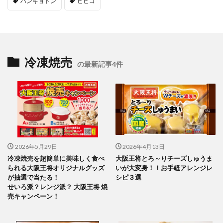
ハンギョドン
ビビゴ
冷凍焼売
の最新記事4件
2026年5月29日
2026年4月13日
冷凍焼売を超簡単に美味しく食べ
大阪王将とろ～りチーズしゅうま
られる大阪王将オリジナルグッズ
いが大変身！！お手軽アレンジレ
が抽選で当たる！
シピ３選
せいろ派？レンジ派？ 大阪王将 焼
売キャンペーン！