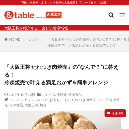
羽根つき餃子、ぷるもち水餃子の大阪王将│5フリーで食卓へお届け
タグ
大阪王将が紹介する、楽しい食卓情報
2023新商品
炒飯の素
業務スーパー
水餃子
HOME
レシピ
『大阪王将 たれつき肉焼売』の“なんで？”に答える
冷凍焼売で叶える満足おかず＆簡単アレンジ
減塩
渡韓
渡韓ごっこ
炒飯
焼きそば
朝食
焼き方
焼き餃子
焼売
焼売と飲みたい
焼酎
猛暑
栄養
春雨
『大阪王将 たれつき肉焼売』の“なんで？”に答え
白くなる
小籠包
る！
大阪王将 背徳のバターすぎるぎょうざ
天津飯
夫婦
冷凍焼売で叶える満足おかず＆簡単アレンジ
宇都宮
宮崎辛麺
宮崎餃子
小籠包と飲みたい
2025年10月20日
レシピ
,
冷凍焼売
,
冷凍食品
昇華
居酒屋
弁当
担々麺
揚げ餃子
アレンジ
,
アレンジレシピ
,
おうちごはん
,
たれつき肉焼売
,
レシピ
,
冷凍焼
売
,
冷凍食品
,
大阪王将
,
焼売
新商品
旨辛
生産者
硬くなる
外食事業
冷凍焼売
食の安全
鉄ラー油
鍋
鍋スープ
開発秘話
関西万博
食と栄養
餃子
辛