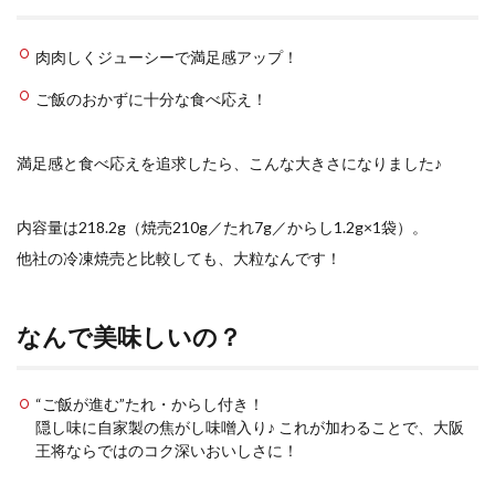
検索
肉肉しくジューシーで満足感アップ！
ご飯のおかずに十分な食べ応え！
満足感と食べ応えを追求したら、こんな大きさになりました♪
内容量は218.2g（焼売210g／たれ7g／からし1.2g×1袋）。
他社の冷凍焼売と比較しても、大粒なんです！
なんで美味しいの？
“ご飯が進む”たれ・からし付き！
隠し味に自家製の焦がし味噌入り♪ これが加わることで、大阪
王将ならではのコク深いおいしさに！