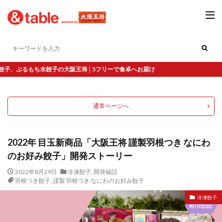
もち水餃子の大阪王将│5フリーで食卓へお届け
通常ページへ
2022年 目玉新商品「大阪王将 謹製羽根つき なにわ
のお好み餃子」開発ストーリー
2022年8月29日
冷凍餃子
,
開発秘話
羽根つき餃子
,
謹製 羽根つき なにわのお好み餃子
冷凍餃子