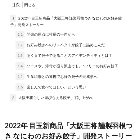
目次
1
2022年 目玉新商品「大阪王将 謹製羽根つき なにわのお好み餃
子」開発ストーリー
1.1
開発の原点は社長の一声から
1.2
お好み焼きへのリスペクトが餃子に詰めこんだ
1.3
あくまで餃子であることのアイデンティティとは？
1.4
ソースや、添付が盛り沢山でも、5フリーのお好み餃子
1.5
生産現場との連携でお好み餃子の完成形へ
1.6
楽しんで食べてほしい、という思い
2
大阪王将らしい遊び心ある餃子、召し上がれ
2022年 目玉新商品「大阪王将 謹製羽根つ
き なにわのお好み餃子」開発ストーリー