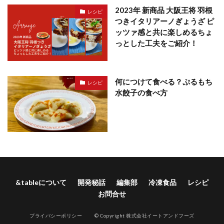
2023年 新商品 大阪王将 羽根
レシピ
つきイタリアーノぎょうざ ピ
ッツァ感と共に楽しめるちょ
っとした工夫をご紹介！
何につけて食べる？ぷるもち
レシピ
水餃子の食べ方
&tableについて
開発秘話
編集部
冷凍食品
レシピ
お問合せ
プライバシーポリシー
© Copyright 株式会社イートアンドフーズ