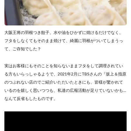
餃子と食べたい
餃子と飲みたい
魚醬
麺
麻婆豆腐
麻辣湯
通販
質問
節約
肉汁爆弾餃子
米飯
羽根つき スタミナ肉餃子
羽根つきタン塩餃子
羽根つき餃子
肉ニラ水餃子
大阪王将の羽根つき餃子、水や油をひかずに焼けるだけでなく、
肉まん・豚まん
肉餃子
豚まん
膨らむ
フタをしなくてもそのまま焼けて、綺麗に羽根がついてしまうっ
蒸籠
衛生管理
袋入り餃子
て、ご存知でした？
謹製 羽根つき なにわのお好み餃子
豆苗
大阪王将
夏
5フリー
お酒
実はお客様にもそのことを知らないままフタをして調理されてい
おうちde街中華コミュニティ
おうちごはん
おでん
る方もいらっしゃるようで、2021年2月にTBSさんの『坂上＆指原
のつぶれない店のでご紹介いただいたときにも、皆様が驚かれて
お取り寄せ
お好み焼き
お弁当
キッチンSCM
いるのを嬉しく思いつつも、私達の広報活動が足りていないかも…
うどん
キャンプ
キャンペーン
なんて反省もしたものです。
クリスピーひとくち餃子
クリスマス
スープ
せいろ
エビチリ
イベント
たれ
Strategic Cooking Management
bibigo
ESG
Global menu
Instagram
SDGs
SNS
X