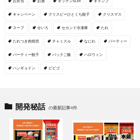
お弁当
お酒
キッチンSCM
キャンプ
キャンペーン
クリスピーひとくち餃子
クリスマス
スープ
せいろ
セカンド冷凍庫
たれ
たれつき肉焼売
チャミスル
なにわ
パーティー
パーティー餃子
パックご飯
ハロウィン
ハンギョドン
ビビゴ
開発秘話
の最新記事4件