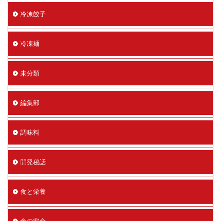
冷凍餃子
冷凍麺
未分類
編集部
調味料
開発秘話
食と栄養