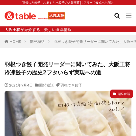
羽根つき餃子、ぷるもち水餃子の大阪王将│5フリーで食卓へお届け
タグ
大阪王将が紹介する、楽しい食卓情報
2023新商品
炒飯の素
業務スーパー
水餃子
HOME
開発秘話
羽根つき餃子開発リーダーに聞いてみた、大阪王将
減塩
渡韓
渡韓ごっこ
炒飯
焼きそば
朝食
焼き方
焼き餃子
焼売
羽根つき餃子開発リーダーに聞いてみた、大阪王将
焼売と飲みたい
焼酎
猛暑
栄養
春雨
冷凍餃子の歴史2 フタいらず実現への道
白くなる
小籠包
大阪王将 背徳のバターすぎるぎょうざ
天津飯
夫婦
2021年9月4日
開発秘話
羽根つき餃子
宇都宮
宮崎辛麺
宮崎餃子
小籠包と飲みたい
開発秘話
昇華
居酒屋
弁当
担々麺
揚げ餃子
新商品
旨辛
生産者
硬くなる
外食事業
食の安全
鉄ラー油
鍋
鍋スープ
開発秘話
関西万博
食と栄養
餃子
辛