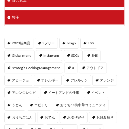
食の安全
餃子
2023新商品
5フリー
bibigo
ESG
Global menu
Instagram
SDGs
SNS
Strategic Cooking Management
X
アウトドア
アヒージョ
アレルギー
アレルゲン
アレンジ
アレンジレシピ
イートアンドの仕事
イベント
うどん
エビチリ
おうちde街中華コミュニティ
おうちごはん
おでん
お取り寄せ
お好み焼き