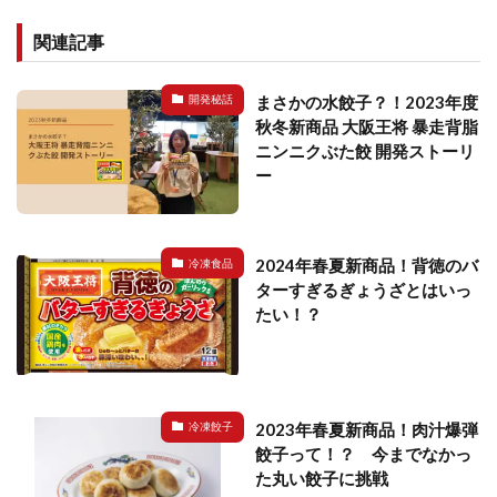
関連記事
まさかの水餃子？！2023年度
開発秘話
秋冬新商品 大阪王将 暴走背脂
ニンニクぶた餃 開発ストーリ
ー
2024年春夏新商品！背徳のバ
冷凍食品
ターすぎるぎょうざとはいっ
たい！？
2023年春夏新商品！肉汁爆弾
冷凍餃子
餃子って！？ 今までなかっ
た丸い餃子に挑戦