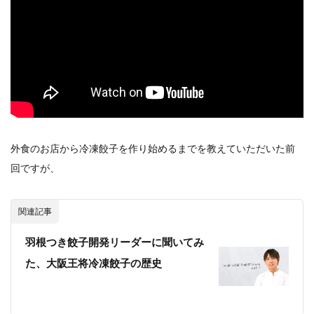
イートアンドの仕事
アウトドア
アヒージョ
アレルギー
アレルゲン
アレンジ
アレンジレシピ
セカンド冷凍庫
たれつき肉焼売
国産
冷凍食品ジャーナリスト山本純子の『冷凍食品のはなし』
冷凍から揚げ
冷凍やけ
冷凍ラーメン
冷凍弁当
冷凍焼売
冷凍食品
外食のお店から冷凍餃子を作り始めるまでを教えていただいた前
冷凍食品ライフハック
万博
冷凍食品豆知識
回ですが、
冷凍餃子
冷凍麺
品質管理
問い合わせ
回鍋肉
低糖質
ワンプレート
チャミスル
関連記事
ビビゴ
なにわ
パーティー
パーティー餃子
パックご飯
ハロウィン
ハンギョドン
羽根つき餃子開発リーダーに聞いてみ
ファミリーマート
ワイン
ぷるもち水餃子
た、大阪王将冷凍餃子の歴史
マンドゥ
メスティン
ラーメン
ラーメンJourney
レシピ
만두