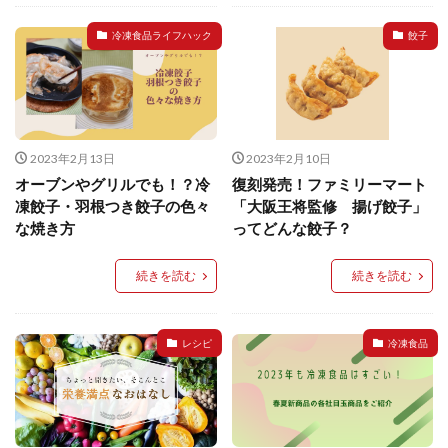
イートアンドの仕事
アウトドア
アヒージョ
冷凍食品ライフハック
餃子
アレルギー
アレルゲン
アレンジ
アレンジレシピ
セカンド冷凍庫
たれつき肉焼売
国産
冷凍食品ジャーナリスト山本純子の『冷凍食品のはなし』
2023年2月13日
2023年2月10日
冷凍から揚げ
冷凍やけ
冷凍ラーメン
オーブンやグリルでも！？冷
復刻発売！ファミリーマート
冷凍弁当
冷凍焼売
冷凍食品
凍餃子・羽根つき餃子の色々
「大阪王将監修 揚げ餃子」
冷凍食品ライフハック
万博
冷凍食品豆知識
な焼き方
ってどんな餃子？
冷凍餃子
冷凍麺
品質管理
問い合わせ
続きを読む
続きを読む
回鍋肉
低糖質
ワンプレート
チャミスル
ビビゴ
なにわ
パーティー
パーティー餃子
パックご飯
ハロウィン
ハンギョドン
レシピ
冷凍食品
ファミリーマート
ワイン
ぷるもち水餃子
マンドゥ
メスティン
ラーメン
ラーメンJourney
レシピ
만두