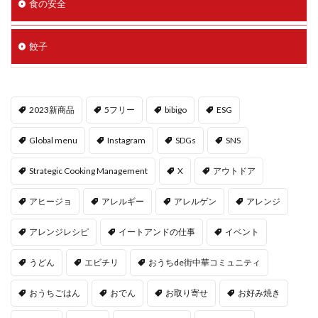
食の安全
餃子
2023新商品
5フリー
bibigo
ESG
Global menu
Instagram
SDGs
SNS
Strategic Cooking Management
X
アウトドア
アヒージョ
アレルギー
アレルゲン
アレンジ
アレンジレシピ
イートアンドの仕事
イベント
うどん
エビチリ
おうちde街中華コミュニティ
おうちごはん
おでん
お取り寄せ
お好み焼き