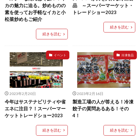
餃子と食べたい
餃子と飲みたい
魚醬
麺
カの魅力に迫る。炒めものの
品 ～スーパーマーケット・
素を使ってお手軽なイカと小
トレードショー2023
麻婆豆腐
麻辣湯
通販
質問
節約
松菜炒めもご紹介
肉汁爆弾餃子
米飯
羽根つき スタミナ肉餃子
続きを読む
羽根つきタン塩餃子
羽根つき餃子
肉ニラ水餃子
続きを読む
肉まん・豚まん
肉餃子
豚まん
膨らむ
蒸籠
衛生管理
袋入り餃子
イベント
冷凍食品
謹製 羽根つき なにわのお好み餃子
豆苗
大阪王将
夏
5フリー
お酒
おうちde街中華コミュニティ
おうちごはん
おでん
お取り寄せ
お好み焼き
お弁当
キッチンSCM
2023年2月20日
2023年2月16日
うどん
キャンプ
キャンペーン
今年はサステナビリティや省
製造工場の人が答える！冷凍
クリスピーひとくち餃子
クリスマス
スープ
エネに注目？！スーパーマー
餃子の質問あるある！その
ケットトレードショー2023
4！
せいろ
エビチリ
イベント
たれ
Strategic Cooking Management
bibigo
ESG
続きを読む
続きを読む
Global menu
Instagram
SDGs
SNS
X