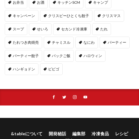
お弁当
お酒
キッチンSCM
キャンプ
キャンペーン
クリスピーひとくち餃子
クリスマス
スープ
せいろ
セカンド冷凍庫
たれ
たれつき肉焼売
チャミスル
なにわ
パーティー
パーティー餃子
パックご飯
ハロウィン
ハンギョドン
ビビゴ
&tableについて
開発秘話
編集部
冷凍食品
レシピ