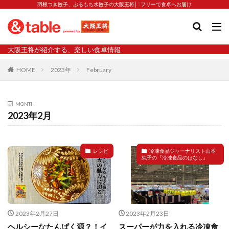
羽根つき餃子、ぷるもち水餃子の大阪王将│5フリーで食卓へお届け
タグ
大阪王将が紹介する、楽しい食卓情報
2023新商品
炒飯の素
業務スーパー
水餃子
HOME
2023年
February
減塩
渡韓
渡韓ごっこ
炒飯
焼きそば
朝食
焼き方
焼き餃子
焼売
MONTH
焼売と飲みたい
焼酎
猛暑
栄養
春雨
2023年2月
白くなる
小籠包
大阪王将 背徳のバターすぎるぎょうざ
天津飯
夫婦
レシピ
冷凍食品ジャーナリスト山本
純子の『冷凍食品のはなし』
宇都宮
宮崎辛麺
宮崎餃子
小籠包と飲みたい
昇華
居酒屋
弁当
担々麺
揚げ餃子
新商品
旨辛
生産者
硬くなる
外食事業
食の安全
鉄ラー油
鍋
鍋スープ
2023年2月27日
2023年2月23日
開発秘話
関西万博
食と栄養
餃子
辛
ヘルシーなたんぱく源？！イ
スーパーが力を入れる冷凍食