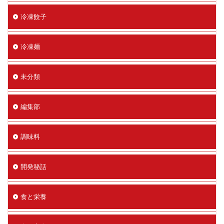
冷凍餃子
冷凍麺
未分類
編集部
調味料
開発秘話
食と栄養