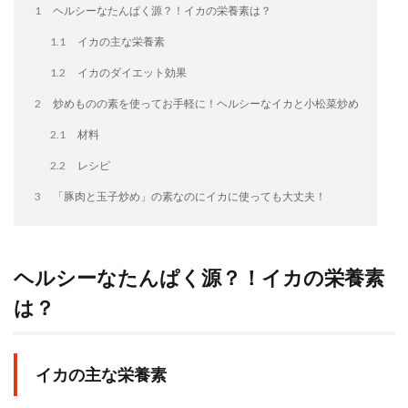
1
ヘルシーなたんぱく源？！イカの栄養素は？
イートアンドの仕事
アウトドア
アヒージョ
アレルギー
アレルゲン
アレンジ
1.1
イカの主な栄養素
アレンジレシピ
セカンド冷凍庫
たれつき肉焼売
1.2
イカのダイエット効果
国産
2
炒めものの素を使ってお手軽に！ヘルシーなイカと小松菜炒め
冷凍食品ジャーナリスト山本純子の『冷凍食品のはなし』
2.1
材料
冷凍から揚げ
冷凍やけ
冷凍ラーメン
2.2
レシピ
冷凍弁当
冷凍焼売
冷凍食品
3
「豚肉と玉子炒め」の素なのにイカに使っても大丈夫！
冷凍食品ライフハック
万博
冷凍食品豆知識
冷凍餃子
冷凍麺
品質管理
問い合わせ
回鍋肉
低糖質
ワンプレート
チャミスル
ヘルシーなたんぱく源？！イカの栄養素
ビビゴ
なにわ
パーティー
パーティー餃子
は？
パックご飯
ハロウィン
ハンギョドン
ファミリーマート
ワイン
ぷるもち水餃子
マンドゥ
メスティン
ラーメン
イカの主な栄養素
ラーメンJourney
レシピ
만두