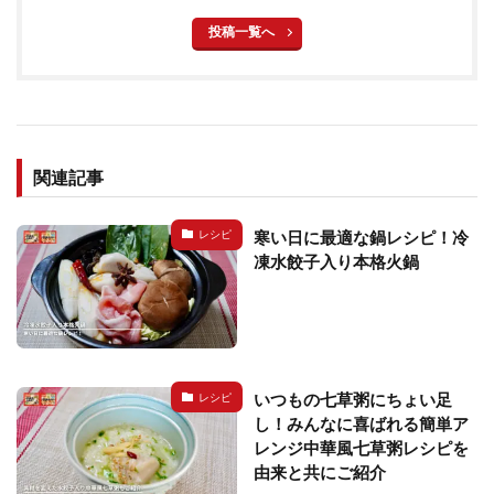
投稿一覧へ
関連記事
寒い日に最適な鍋レシピ！冷
レシピ
凍水餃子入り本格火鍋
いつもの七草粥にちょい足
レシピ
し！みんなに喜ばれる簡単ア
レンジ中華風七草粥レシピを
由来と共にご紹介