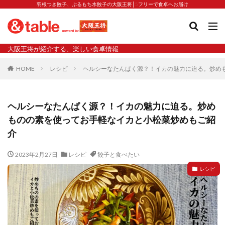
羽根つき餃子、ぷるもち水餃子の大阪王将│5フリーで食卓へお届け
タグ
大阪王将が紹介する、楽しい食卓情報
2023新商品
炒飯の素
業務スーパー
水餃子
HOME
レシピ
ヘルシーなたんぱく源？！イカの魅力に迫る。炒め
減塩
渡韓
渡韓ごっこ
炒飯
焼きそば
朝食
焼き方
焼き餃子
焼売
ヘルシーなたんぱく源？！イカの魅力に迫る。炒め
焼売と飲みたい
焼酎
猛暑
栄養
春雨
ものの素を使ってお手軽なイカと小松菜炒めもご紹
白くなる
小籠包
介
大阪王将 背徳のバターすぎるぎょうざ
天津飯
夫婦
2023年2月27日
レシピ
餃子と食べたい
宇都宮
宮崎辛麺
宮崎餃子
小籠包と飲みたい
レシピ
昇華
居酒屋
弁当
担々麺
揚げ餃子
新商品
旨辛
生産者
硬くなる
外食事業
食の安全
鉄ラー油
鍋
鍋スープ
開発秘話
関西万博
食と栄養
餃子
辛