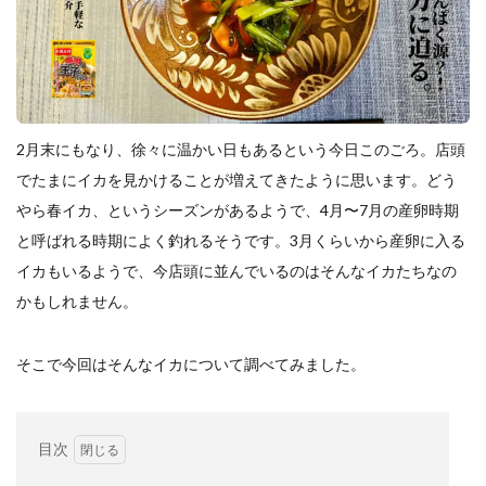
餃子と食べたい
餃子と飲みたい
魚醬
麺
麻婆豆腐
麻辣湯
通販
質問
節約
肉汁爆弾餃子
米飯
羽根つき スタミナ肉餃子
羽根つきタン塩餃子
羽根つき餃子
肉ニラ水餃子
肉まん・豚まん
肉餃子
豚まん
膨らむ
2月末にもなり、徐々に温かい日もあるという今日このごろ。店頭
蒸籠
衛生管理
袋入り餃子
でたまにイカを見かけることが増えてきたように思います。どう
謹製 羽根つき なにわのお好み餃子
豆苗
大阪王将
やら春イカ、というシーズンがあるようで、4月〜7月の産卵時期
と呼ばれる時期によく釣れるそうです。3月くらいから産卵に入る
夏
5フリー
お酒
イカもいるようで、今店頭に並んでいるのはそんなイカたちなの
おうちde街中華コミュニティ
おうちごはん
おでん
かもしれません。
お取り寄せ
お好み焼き
お弁当
キッチンSCM
うどん
キャンプ
キャンペーン
そこで今回はそんなイカについて調べてみました。
クリスピーひとくち餃子
クリスマス
スープ
せいろ
エビチリ
イベント
たれ
Strategic Cooking Management
bibigo
ESG
目次
Global menu
Instagram
SDGs
SNS
X