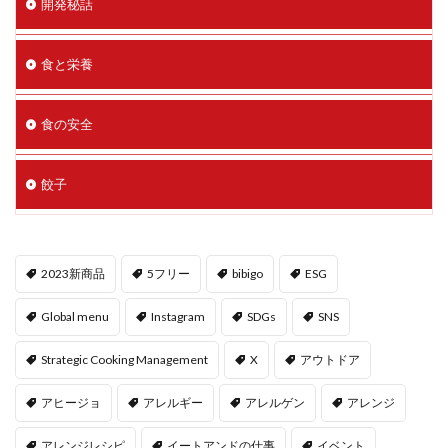
開発秘話
食と栄養
食の安全
餃子
2023新商品
5フリー
bibigo
ESG
Global menu
Instagram
SDGs
SNS
Strategic Cooking Management
X
アウトドア
アヒージョ
アレルギー
アレルゲン
アレンジ
アレンジレシピ
イートアンドの仕事
イベント