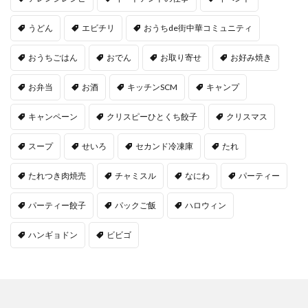
うどん
エビチリ
おうちde街中華コミュニティ
おうちごはん
おでん
お取り寄せ
お好み焼き
お弁当
お酒
キッチンSCM
キャンプ
キャンペーン
クリスピーひとくち餃子
クリスマス
スープ
せいろ
セカンド冷凍庫
たれ
たれつき肉焼売
チャミスル
なにわ
パーティー
パーティー餃子
パックご飯
ハロウィン
ハンギョドン
ビビゴ