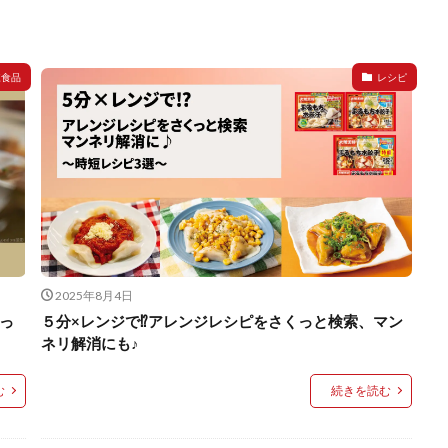
凍食品
レシピ
2025年8月4日
っ
５分×レンジで⁉アレンジレシピをさくっと検索、マン
ネリ解消にも♪
む
続きを読む