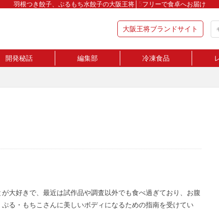
羽根つき餃子、ぷるもち水餃子の大阪王将│5フリーで食卓へお届け
大阪王将ブランドサイト
開発秘話
編集部
冷凍食品
とが大好きで、最近は試作品や調査以外でも食べ過ぎており、お腹
。ぷる・もちこさんに美しいボディになるための指南を受けてい