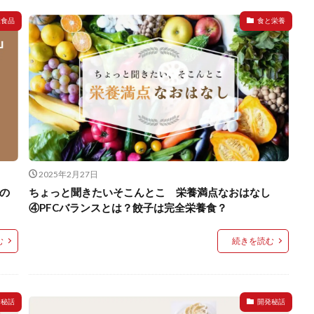
凍食品
食と栄養
2025年2月27日
の
ちょっと聞きたいそこんとこ 栄養満点なおはなし
④PFCバランスとは？餃子は完全栄養食？
む
続きを読む
発秘話
開発秘話