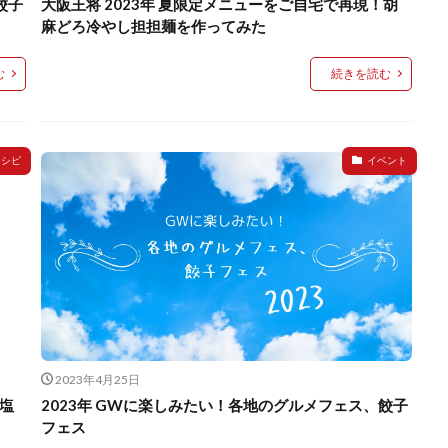
餃子
大阪王将 2023年 夏限定メニューをご自宅で再現！胡
麻どろ冷やし担担麺を作ってみた
む
続きを読む
レシピ
イベント
2023年4月25日
塩
2023年 GWに楽しみたい！各地のグルメフェス、餃子
フェス