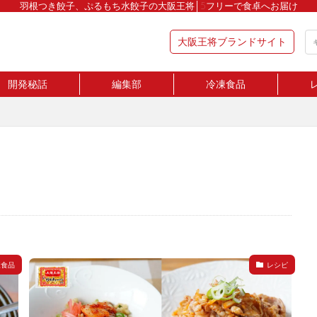
羽根つき餃子、ぷるもち水餃子の大阪王将│5フリーで食卓へお届け
大阪王将ブランドサイト
開発秘話
編集部
冷凍食品
凍食品
レシピ