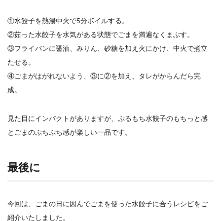
①水餃子を熱湯中火で5分ボイルする。
②茹った水餃子を水気がある状態でごまを満遍なくまぶす。
③フライパンに醤油、みりん、砂糖を加え火にかけ、中火で煮立
たせる。
④ごまがはがれないよう、③に②を加え、タレがからんだら完
成。
見た目にインパクトがありますが、ぷるもち水餃子のもちっと感
とごまのぷちぷち感が楽しい一品です。
最後に
今回は、ごまの日に因んでごまを使った水餃子に合うレシピをご
紹介いたしました。