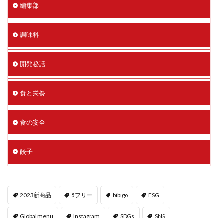
編集部
調味料
開発秘話
食と栄養
食の安全
餃子
2023新商品
5フリー
bibigo
ESG
Global menu
Instagram
SDGs
SNS