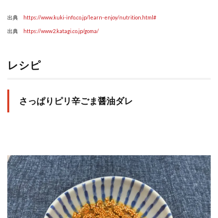
出典
https://www.kuki-info.co.jp/learn-enjoy/nutrition.html#
出典
https://www2.katagi.co.jp/goma/
レシピ
さっぱりピリ辛ごま醤油ダレ