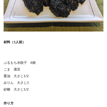
材料（1人前）
ぷるもち水餃子 6個
ごま 適宜
醤油 大さじ1/2
みりん 大さじ1
砂糖 大さじ1/2
作り方