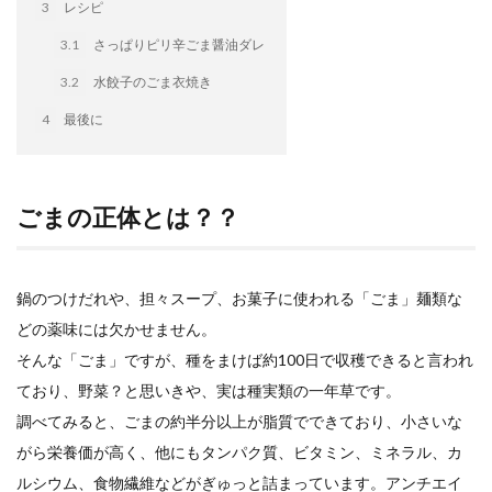
3
レシピ
イートアンドの仕事
アウトドア
アヒージョ
3.1
さっぱりピリ辛ごま醤油ダレ
アレルギー
アレルゲン
アレンジ
アレンジレシピ
セカンド冷凍庫
たれつき肉焼売
3.2
水餃子のごま衣焼き
国産
4
最後に
冷凍食品ジャーナリスト山本純子の『冷凍食品のはなし』
冷凍から揚げ
冷凍やけ
冷凍ラーメン
ごまの正体とは？？
冷凍弁当
冷凍焼売
冷凍食品
冷凍食品ライフハック
万博
冷凍食品豆知識
冷凍餃子
冷凍麺
品質管理
問い合わせ
鍋のつけだれや、担々スープ、お菓子に使われる「ごま」麺類な
回鍋肉
低糖質
ワンプレート
チャミスル
どの薬味には欠かせません。
ビビゴ
なにわ
パーティー
パーティー餃子
そんな「ごま」ですが、種をまけば約100日で収穫できると言われ
パックご飯
ハロウィン
ハンギョドン
ており、野菜？と思いきや、実は種実類の一年草です。
ファミリーマート
ワイン
ぷるもち水餃子
調べてみると、ごまの約半分以上が脂質でできており、小さいな
マンドゥ
メスティン
ラーメン
がら栄養価が高く、他にもタンパク質、ビタミン、ミネラル、カ
ラーメンJourney
レシピ
만두
ルシウム、食物繊維などがぎゅっと詰まっています。アンチエイ