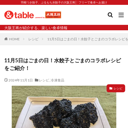
羽根つき餃子、ぷるもち水餃子の大阪王将│5フリーで食卓へお届け
タグ
大阪王将が紹介する、楽しい食卓情報
2023新商品
炒飯の素
業務スーパー
水餃子
HOME
レシピ
11月5日はごまの日！水餃子とごまのコラボレシピ
減塩
渡韓
渡韓ごっこ
炒飯
焼きそば
朝食
焼き方
焼き餃子
焼売
11月5日はごまの日！水餃子とごまのコラボレシピ
焼売と飲みたい
焼酎
猛暑
栄養
春雨
をご紹介！
白くなる
小籠包
大阪王将 背徳のバターすぎるぎょうざ
天津飯
夫婦
2024年11月1日
レシピ
,
冷凍食品
宇都宮
宮崎辛麺
宮崎餃子
小籠包と飲みたい
レシピ
昇華
居酒屋
弁当
担々麺
揚げ餃子
新商品
旨辛
生産者
硬くなる
外食事業
食の安全
鉄ラー油
鍋
鍋スープ
開発秘話
関西万博
食と栄養
餃子
辛