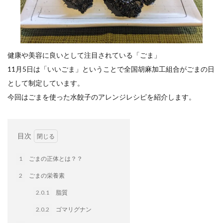
餃子と食べたい
餃子と飲みたい
魚醬
麺
麻婆豆腐
麻辣湯
通販
質問
節約
肉汁爆弾餃子
米飯
羽根つき スタミナ肉餃子
羽根つきタン塩餃子
羽根つき餃子
肉ニラ水餃子
健康や美容に良いとして注目されている「ごま」
肉まん・豚まん
肉餃子
豚まん
膨らむ
11月5日は「いいごま」ということで全国胡麻加工組合がごまの日
蒸籠
衛生管理
袋入り餃子
として制定しています。
謹製 羽根つき なにわのお好み餃子
豆苗
大阪王将
今回はごまを使った水餃子のアレンジレシピを紹介します。
夏
5フリー
お酒
おうちde街中華コミュニティ
おうちごはん
おでん
目次
お取り寄せ
お好み焼き
お弁当
キッチンSCM
うどん
キャンプ
キャンペーン
1
ごまの正体とは？？
クリスピーひとくち餃子
クリスマス
スープ
2
ごまの栄養素
せいろ
エビチリ
イベント
たれ
2.0.1
脂質
Strategic Cooking Management
bibigo
ESG
2.0.2
ゴマリグナン
Global menu
Instagram
SDGs
SNS
X