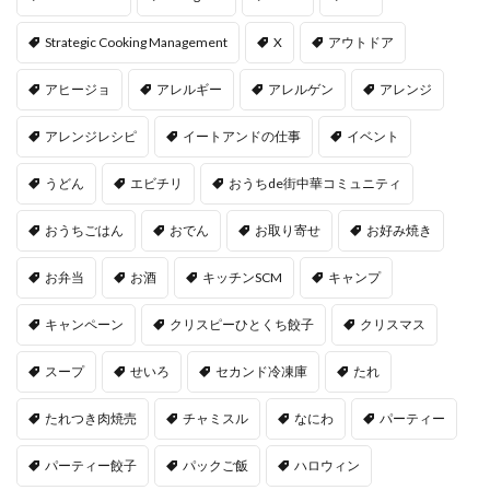
Strategic Cooking Management
X
アウトドア
アヒージョ
アレルギー
アレルゲン
アレンジ
アレンジレシピ
イートアンドの仕事
イベント
うどん
エビチリ
おうちde街中華コミュニティ
おうちごはん
おでん
お取り寄せ
お好み焼き
お弁当
お酒
キッチンSCM
キャンプ
キャンペーン
クリスピーひとくち餃子
クリスマス
スープ
せいろ
セカンド冷凍庫
たれ
たれつき肉焼売
チャミスル
なにわ
パーティー
パーティー餃子
パックご飯
ハロウィン