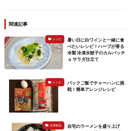
関連記事
暑い日に白ワインと一緒に食
レシピ
べたいレシピ！ハーブが香る
冷製 冷凍水餃子のカルパッチ
ョ サラダ仕立て
パックご飯でチャーハンに挑
レシピ
戦！簡単アレンジレシピ
自宅のラーメンを盛り上げ
冷凍食品