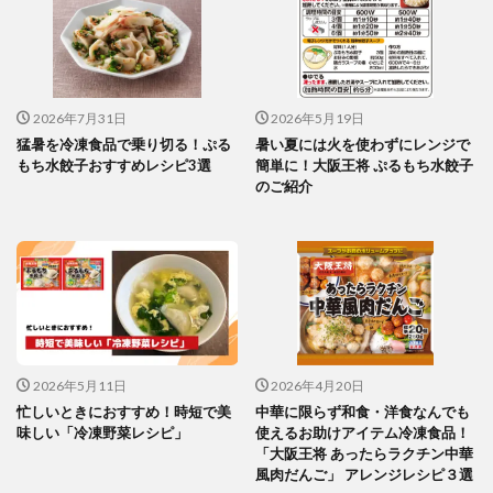
2026年7月31日
2026年5月19日
猛暑を冷凍食品で乗り切る！ぷる
暑い夏には火を使わずにレンジで
もち水餃子おすすめレシピ3選
簡単に！大阪王将 ぷるもち水餃子
のご紹介
2026年5月11日
2026年4月20日
忙しいときにおすすめ！時短で美
中華に限らず和食・洋食なんでも
味しい「冷凍野菜レシピ」
使えるお助けアイテム冷凍食品！
「大阪王将 あったらラクチン中華
風肉だんご」 アレンジレシピ３選