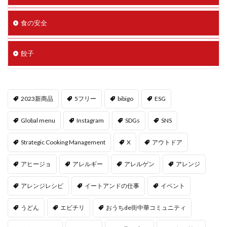
食の安全
餃子
2023新商品
5フリー
bibigo
ESG
Global menu
Instagram
SDGs
SNS
Strategic Cooking Management
X
アウトドア
アヒージョ
アレルギー
アレルゲン
アレンジ
アレンジレシピ
イートアンドの仕事
イベント
うどん
エビチリ
おうちde街中華コミュニティ