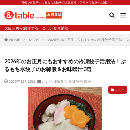
羽根つき餃子、ぷるもち水餃子の大阪王将│5フリーで食卓へお届け
タグ
大阪王将が紹介する、楽しい食卓情報
2023新商品
炒飯の素
業務スーパー
水餃子
HOME
レシピ
2026年のお正月にもおすすめの冷凍餃子活用法！ぷ
減塩
渡韓
渡韓ごっこ
炒飯
焼きそば
朝食
焼き方
焼き餃子
焼売
2026年のお正月にもおすすめの冷凍餃子活用法！ぷ
焼売と飲みたい
焼酎
猛暑
栄養
春雨
るもち水餃子のお雑煮＆お味噌汁 3選
白くなる
小籠包
大阪王将 背徳のバターすぎるぎょうざ
天津飯
夫婦
2025年12月25日
レシピ
,
冷凍食品
,
冷凍餃子
,
餃子
宇都宮
宮崎辛麺
宮崎餃子
小籠包と飲みたい
レシピ
昇華
居酒屋
弁当
担々麺
揚げ餃子
新商品
旨辛
生産者
硬くなる
外食事業
食の安全
鉄ラー油
鍋
鍋スープ
開発秘話
関西万博
食と栄養
餃子
辛