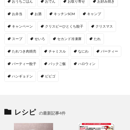
おうちごはん
おでん
お取り寄せ
お好み焼き
お弁当
お酒
キッチンSCM
キャンプ
キャンペーン
クリスピーひとくち餃子
クリスマス
スープ
せいろ
セカンド冷凍庫
たれ
たれつき肉焼売
チャミスル
なにわ
パーティー
パーティー餃子
パックご飯
ハロウィン
ハンギョドン
ビビゴ
レシピ
の最新記事4件