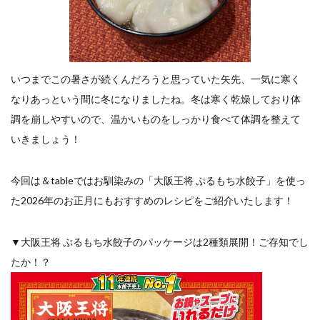
餃子と食べたい
餃子と飲みたい
魚醬
麺
麻婆豆腐
麻辣湯
通販
質問
節約
肉汁爆弾餃子
米飯
羽根つき スタミナ肉餃子
羽根つきタン塩餃子
羽根つき餃子
肉ニラ水餃子
いつまでこの暑さが続くんだろうと思っていた矢先、一気に寒く
肉まん・豚まん
肉餃子
豚まん
膨らむ
なりあっという間に冬になりましたね。冬は寒く乾燥しており体
蒸籠
衛生管理
袋入り餃子
調を崩しやすいので、温かいものをしっかり食べて体調を整えて
謹製 羽根つき なにわのお好み餃子
豆苗
大阪王将
いきましょう！
夏
5フリー
お酒
おうちde街中華コミュニティ
おうちごはん
おでん
今回は＆tableではお馴染みの「大阪王将 ぷるもち水餃子」を使っ
た2026年のお正月にもおすすめのレシピをご紹介いたします！
お取り寄せ
お好み焼き
お弁当
キッチンSCM
うどん
キャンプ
キャンペーン
▼大阪王将 ぷるもち水餃子のパッケージは2種類展開！ご存知でし
クリスピーひとくち餃子
クリスマス
スープ
たか！？
せいろ
エビチリ
イベント
たれ
Strategic Cooking Management
bibigo
ESG
Global menu
Instagram
SDGs
SNS
X