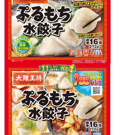
イートアンドの仕事
アウトドア
アヒージョ
アレルギー
アレルゲン
アレンジ
アレンジレシピ
セカンド冷凍庫
たれつき肉焼売
国産
冷凍食品ジャーナリスト山本純子の『冷凍食品のはなし』
冷凍から揚げ
冷凍やけ
冷凍ラーメン
冷凍弁当
冷凍焼売
冷凍食品
冷凍食品ライフハック
万博
冷凍食品豆知識
冷凍餃子
冷凍麺
品質管理
問い合わせ
回鍋肉
低糖質
ワンプレート
チャミスル
ビビゴ
なにわ
パーティー
パーティー餃子
パックご飯
ハロウィン
ハンギョドン
ファミリーマート
ワイン
ぷるもち水餃子
マンドゥ
メスティン
ラーメン
ラーメンJourney
レシピ
만두