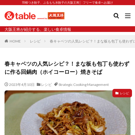
羽根つき餃子、ぷるもち水餃子の大阪王将│5フリーで食卓へお届け
タグ
大阪王将が紹介する、楽しい食卓情報
2023新商品
炒飯の素
業務スーパー
水餃子
HOME
レシピ
春キャベツの人気レシピ？！まな板も包丁も使わず
減塩
渡韓
渡韓ごっこ
炒飯
焼きそば
朝食
焼き方
焼き餃子
焼売
春キャベツの人気レシピ？！まな板も包丁も使わず
焼売と飲みたい
焼酎
猛暑
栄養
春雨
に作る回鍋肉（ホイコーロー）焼きそば
白くなる
小籠包
大阪王将 背徳のバターすぎるぎょうざ
天津飯
夫婦
2023年4月10日
レシピ
Strategic Cooking Management
宇都宮
宮崎辛麺
宮崎餃子
小籠包と飲みたい
レシピ
昇華
居酒屋
弁当
担々麺
揚げ餃子
新商品
旨辛
生産者
硬くなる
外食事業
食の安全
鉄ラー油
鍋
鍋スープ
開発秘話
関西万博
食と栄養
餃子
辛