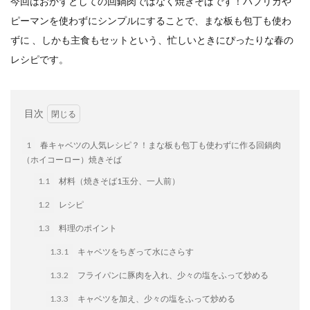
今回はおかずとしての回鍋肉ではなく焼きそばです！パプリカや
イートアンドの仕事
アウトドア
アヒージョ
ピーマンを使わずにシンプルにすることで、まな板も包丁も使わ
アレルギー
アレルゲン
アレンジ
ずに
、しかも主食もセットという、忙しいときにぴったりな春の
アレンジレシピ
セカンド冷凍庫
たれつき肉焼売
レシピです。
国産
冷凍食品ジャーナリスト山本純子の『冷凍食品のはなし』
目次
冷凍から揚げ
冷凍やけ
冷凍ラーメン
冷凍弁当
冷凍焼売
冷凍食品
1
春キャベツの人気レシピ？！まな板も包丁も使わずに作る回鍋肉
冷凍食品ライフハック
万博
冷凍食品豆知識
（ホイコーロー）焼きそば
冷凍餃子
冷凍麺
品質管理
問い合わせ
1.1
材料（焼きそば1玉分、一人前）
回鍋肉
低糖質
ワンプレート
チャミスル
1.2
レシピ
ビビゴ
なにわ
パーティー
パーティー餃子
1.3
料理のポイント
パックご飯
ハロウィン
ハンギョドン
1.3.1
キャベツをちぎって水にさらす
ファミリーマート
ワイン
ぷるもち水餃子
1.3.2
フライパンに豚肉を入れ、少々の塩をふって炒める
マンドゥ
メスティン
ラーメン
1.3.3
キャベツを加え、少々の塩をふって炒める
ラーメンJourney
レシピ
만두