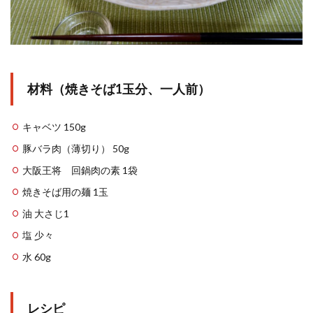
材料（焼きそば
1
玉分、一人前）
キャベツ
150g
豚バラ肉（薄切り）
50g
大阪王将 回鍋肉の素
1
袋
焼きそば用の麺
1
玉
油
大さじ
1
塩
少々
水
60g
レシピ