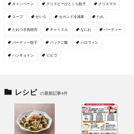
キャンペーン
クリスピーひとくち餃子
クリスマス
スープ
せいろ
セカンド冷凍庫
たれ
たれつき肉焼売
チャミスル
なにわ
パーティー
パーティー餃子
パックご飯
ハロウィン
ハンギョドン
ビビゴ
レシピ
の最新記事4件