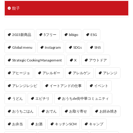
餃子
2023新商品
5フリー
bibigo
ESG
Global menu
Instagram
SDGs
SNS
Strategic Cooking Management
X
アウトドア
アヒージョ
アレルギー
アレルゲン
アレンジ
アレンジレシピ
イートアンドの仕事
イベント
うどん
エビチリ
おうちde街中華コミュニティ
おうちごはん
おでん
お取り寄せ
お好み焼き
お弁当
お酒
キッチンSCM
キャンプ