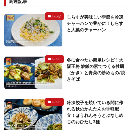
関連記事
しらすが美味しい季節を冷凍
レシピ
チャーハンで豊かに！しらす
と大葉のチャーハン
冬に食べたい簡単レシピ！大
レシピ
阪王将 炒飯の素でつくる牡蠣
（かき）と青菜の炒めもの/焼
きそば
冷凍餃子を焼いている間に作
レシピ
れる秋のかんたんお手軽献
立！ほうれんそうとぶなしめ
じのおひたし3種