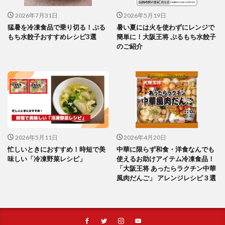
2026年7月31日
2026年5月19日
猛暑を冷凍食品で乗り切る！ぷる
暑い夏には火を使わずにレンジで
もち水餃子おすすめレシピ3選
簡単に！大阪王将 ぷるもち水餃子
のご紹介
2026年5月11日
2026年4月20日
忙しいときにおすすめ！時短で美
中華に限らず和食・洋食なんでも
味しい「冷凍野菜レシピ」
使えるお助けアイテム冷凍食品！
「大阪王将 あったらラクチン中華
風肉だんご」 アレンジレシピ３選