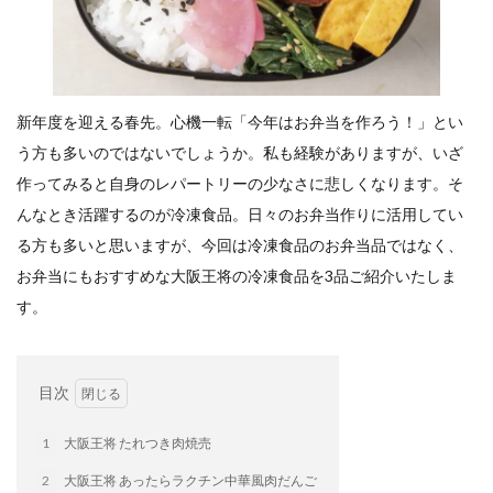
餃子と食べたい
餃子と飲みたい
魚醬
麺
麻婆豆腐
麻辣湯
通販
質問
節約
肉汁爆弾餃子
米飯
羽根つき スタミナ肉餃子
羽根つきタン塩餃子
羽根つき餃子
肉ニラ水餃子
新年度を迎える春先。心機一転「今年はお弁当を作ろう！」
とい
肉まん・豚まん
肉餃子
豚まん
膨らむ
う方も多いのではないでしょうか。私も経験がありますが、
いざ
蒸籠
衛生管理
袋入り餃子
作ってみると自身のレパートリーの少なさに悲しくなります。
そ
謹製 羽根つき なにわのお好み餃子
豆苗
大阪王将
んなとき活躍するのが冷凍食品。
日々のお弁当作りに活用してい
夏
5フリー
お酒
る方も多いと思いますが、
今回は冷凍食品のお弁当品ではなく、
お弁当にもおすすめな大阪王将の冷凍食品を3品ご紹介いたしま
おうちde街中華コミュニティ
おうちごはん
おでん
す。
お取り寄せ
お好み焼き
お弁当
キッチンSCM
うどん
キャンプ
キャンペーン
クリスピーひとくち餃子
クリスマス
スープ
目次
せいろ
エビチリ
イベント
たれ
Strategic Cooking Management
bibigo
ESG
1
大阪王将 たれつき肉焼売
Global menu
Instagram
SDGs
SNS
X
2
大阪王将 あったらラクチン中華風肉だんご