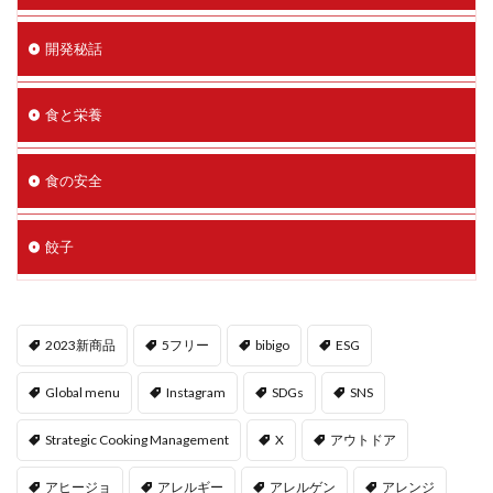
開発秘話
食と栄養
食の安全
餃子
2023新商品
5フリー
bibigo
ESG
Global menu
Instagram
SDGs
SNS
Strategic Cooking Management
X
アウトドア
アヒージョ
アレルギー
アレルゲン
アレンジ