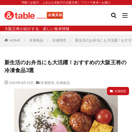
羽根つき餃子、ぷるもち水餃子の大阪王将│5フリーで食卓へお届け
タグ
大阪王将が紹介する、楽しい食卓情報
2023新商品
炒飯の素
業務スーパー
水餃子
HOME
冷凍食品
冷凍焼売
新生活のお弁当にも大活躍！おすす
減塩
渡韓
渡韓ごっこ
炒飯
焼きそば
朝食
焼き方
焼き餃子
焼売
新生活のお弁当にも大活躍！おすすめの大阪王将の
焼売と飲みたい
焼酎
猛暑
栄養
春雨
冷凍食品3選
白くなる
小籠包
大阪王将 背徳のバターすぎるぎょうざ
天津飯
夫婦
2025年4月10日
冷凍焼売
,
冷凍食品
宇都宮
宮崎辛麺
宮崎餃子
小籠包と飲みたい
冷凍焼売
昇華
居酒屋
弁当
担々麺
揚げ餃子
新商品
旨辛
生産者
硬くなる
外食事業
食の安全
鉄ラー油
鍋
鍋スープ
開発秘話
関西万博
食と栄養
餃子
辛