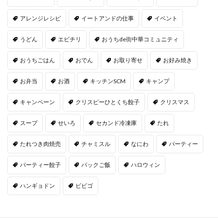
アレンジレシピ
イートアンドの仕事
イベント
うどん
エビチリ
おうちde街中華コミュニティ
おうちごはん
おでん
お取り寄せ
お好み焼き
お弁当
お酒
キッチンSCM
キャンプ
キャンペーン
クリスピーひとくち餃子
クリスマス
スープ
せいろ
セカンド冷凍庫
たれ
たれつき肉焼売
チャミスル
なにわ
パーティー
パーティー餃子
パックご飯
ハロウィン
ハンギョドン
ビビゴ