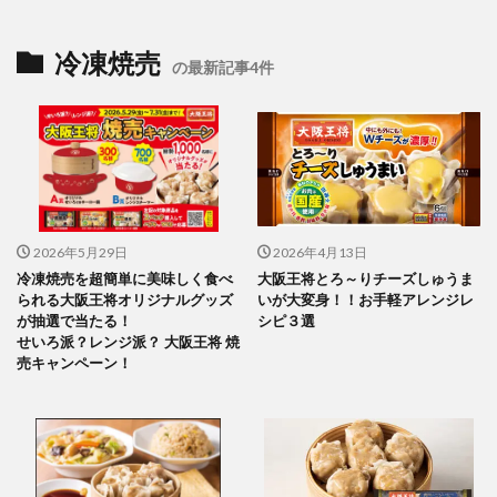
冷凍焼売
の最新記事4件
2026年5月29日
2026年4月13日
冷凍焼売を超簡単に美味しく食べ
大阪王将とろ～りチーズしゅうま
られる大阪王将オリジナルグッズ
いが大変身！！お手軽アレンジレ
が抽選で当たる！
シピ３選
せいろ派？レンジ派？ 大阪王将 焼
売キャンペーン！