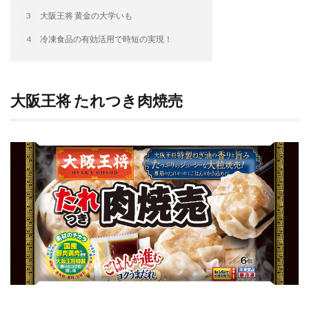
イートアンドの仕事
アウトドア
アヒージョ
3
大阪王将 黄金の大学いも
アレルギー
アレルゲン
アレンジ
4
冷凍食品の有効活用で時短の実現！
アレンジレシピ
セカンド冷凍庫
たれつき肉焼売
国産
冷凍食品ジャーナリスト山本純子の『冷凍食品のはなし』
大阪王将 たれつき肉焼売
冷凍から揚げ
冷凍やけ
冷凍ラーメン
冷凍弁当
冷凍焼売
冷凍食品
冷凍食品ライフハック
万博
冷凍食品豆知識
冷凍餃子
冷凍麺
品質管理
問い合わせ
回鍋肉
低糖質
ワンプレート
チャミスル
ビビゴ
なにわ
パーティー
パーティー餃子
パックご飯
ハロウィン
ハンギョドン
ファミリーマート
ワイン
ぷるもち水餃子
マンドゥ
メスティン
ラーメン
ラーメンJourney
レシピ
만두