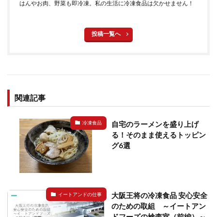
はんやお肉、野菜も即冷凍。私の生活に冷凍食品は欠かせません！
投稿一覧へ
関連記事
自宅のラーメンを盛り上げ
冷凍食品
る！そのまま使えるトッピン
グ6選
大阪王将の冷凍食品 安心安全
イートアンドの仕事
のための取組 ～イートアン
ドフーズの検査室（前編）～