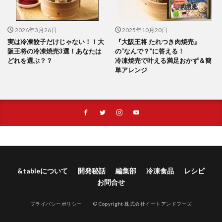
2026年3月26日
2025年10月20日
実は冷凍餃子だけじゃない！！大
『大阪王将 たれつき肉焼売』
阪王将の冷凍焼売3選！あなたは
の“なんで？”に答える！
どれを選ぶ？？
冷凍焼売で叶える満足おかず＆簡
単アレンジ
&tableについて
開発秘話
編集部
冷凍食品
レシピ
お問合せ
プライバシーポリシー
© Copyright 株式会社イートアンドフーズ