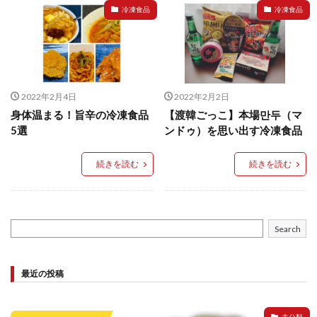
イートアンドの仕事
アウトドア
アヒージョ
冷凍食品
冷凍食品
アレルギー
アレルゲン
アレンジ
アレンジレシピ
セカンド冷凍庫
たれつき肉焼売
国産
冷凍食品ジャーナリスト山本純子の『冷凍食品のはなし』
2022年2月4日
2022年2月2日
身体温まる！旨辛の冷凍食品
【渡韓ごっこ】本場만두（マ
冷凍から揚げ
冷凍やけ
冷凍ラーメン
5選
ンドゥ）を思い出す冷凍食品
冷凍弁当
冷凍焼売
冷凍食品
冷凍食品ライフハック
万博
冷凍食品豆知識
続きを読む
続きを読む
冷凍餃子
冷凍麺
品質管理
問い合わせ
回鍋肉
低糖質
ワンプレート
チャミスル
ビビゴ
なにわ
パーティー
パーティー餃子
Search
パックご飯
ハロウィン
ハンギョドン
ファミリーマート
ワイン
ぷるもち水餃子
最近の投稿
マンドゥ
メスティン
ラーメン
ラーメンJourney
レシピ
만두
未分類