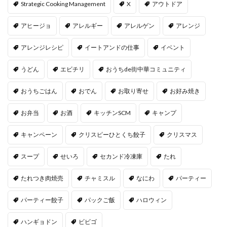
Strategic Cooking Management
X
アウトドア
アヒージョ
アレルギー
アレルゲン
アレンジ
アレンジレシピ
イートアンドの仕事
イベント
うどん
エビチリ
おうちde街中華コミュニティ
おうちごはん
おでん
お取り寄せ
お好み焼き
お弁当
お酒
キッチンSCM
キャンプ
キャンペーン
クリスピーひとくち餃子
クリスマス
スープ
せいろ
セカンド冷凍庫
たれ
たれつき肉焼売
チャミスル
なにわ
パーティー
パーティー餃子
パックご飯
ハロウィン
ハンギョドン
ビビゴ