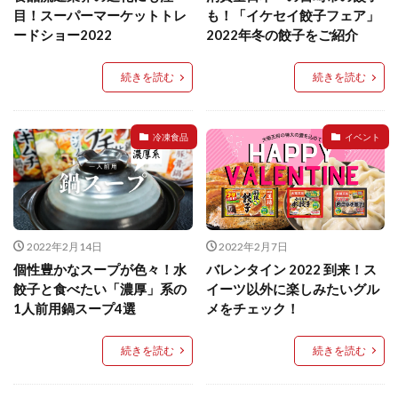
餃子と食べたい
餃子と飲みたい
魚醬
麺
目！スーパーマーケットトレ
も！「イケセイ餃子フェア」
ードショー2022
2022年冬の餃子をご紹介
麻婆豆腐
麻辣湯
通販
質問
節約
肉汁爆弾餃子
米飯
羽根つき スタミナ肉餃子
続きを読む
続きを読む
羽根つきタン塩餃子
羽根つき餃子
肉ニラ水餃子
肉まん・豚まん
肉餃子
豚まん
膨らむ
冷凍食品
イベント
蒸籠
衛生管理
袋入り餃子
謹製 羽根つき なにわのお好み餃子
豆苗
大阪王将
夏
5フリー
お酒
おうちde街中華コミュニティ
おうちごはん
おでん
2022年2月14日
2022年2月7日
お取り寄せ
お好み焼き
お弁当
キッチンSCM
個性豊かなスープが色々！水
バレンタイン 2022 到来！ス
うどん
キャンプ
キャンペーン
餃子と食べたい「濃厚」系の
イーツ以外に楽しみたいグル
クリスピーひとくち餃子
クリスマス
スープ
1人前用鍋スープ4選
メをチェック！
せいろ
エビチリ
イベント
たれ
続きを読む
続きを読む
Strategic Cooking Management
bibigo
ESG
Global menu
Instagram
SDGs
SNS
X