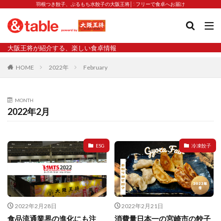
羽根つき餃子、ぷるもち水餃子の大阪王将│5フリーで食卓へお届け
タグ
大阪王将が紹介する、楽しい食卓情報
2023新商品
炒飯の素
業務スーパー
水餃子
HOME
2022年
February
減塩
渡韓
渡韓ごっこ
炒飯
焼きそば
朝食
焼き方
焼き餃子
焼売
MONTH
焼売と飲みたい
焼酎
猛暑
栄養
春雨
2022年2月
白くなる
小籠包
大阪王将 背徳のバターすぎるぎょうざ
天津飯
夫婦
ESG
冷凍餃子
宇都宮
宮崎辛麺
宮崎餃子
小籠包と飲みたい
昇華
居酒屋
弁当
担々麺
揚げ餃子
新商品
旨辛
生産者
硬くなる
外食事業
食の安全
鉄ラー油
鍋
鍋スープ
2022年2月28日
2022年2月21日
開発秘話
関西万博
食と栄養
餃子
辛
食品流通業界の進化にも注
消費量日本一の宮崎市の餃子