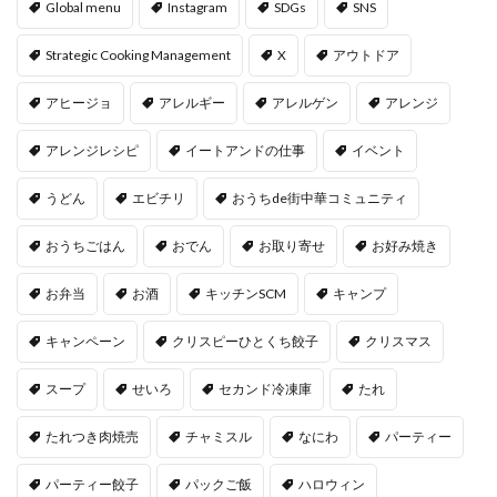
Global menu
Instagram
SDGs
SNS
Strategic Cooking Management
X
アウトドア
アヒージョ
アレルギー
アレルゲン
アレンジ
アレンジレシピ
イートアンドの仕事
イベント
うどん
エビチリ
おうちde街中華コミュニティ
おうちごはん
おでん
お取り寄せ
お好み焼き
お弁当
お酒
キッチンSCM
キャンプ
キャンペーン
クリスピーひとくち餃子
クリスマス
スープ
せいろ
セカンド冷凍庫
たれ
たれつき肉焼売
チャミスル
なにわ
パーティー
パーティー餃子
パックご飯
ハロウィン