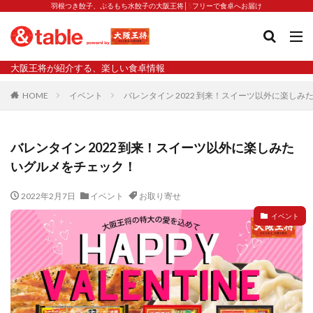
羽根つき餃子、ぷるもち水餃子の大阪王将│5フリーで食卓へお届け
タグ
大阪王将が紹介する、楽しい食卓情報
2023新商品
炒飯の素
業務スーパー
水餃子
HOME
イベント
バレンタイン 2022 到来！スイーツ以外に楽し
減塩
渡韓
渡韓ごっこ
炒飯
焼きそば
朝食
焼き方
焼き餃子
焼売
バレンタイン 2022 到来！スイーツ以外に楽しみた
焼売と飲みたい
焼酎
猛暑
栄養
春雨
いグルメをチェック！
白くなる
小籠包
大阪王将 背徳のバターすぎるぎょうざ
天津飯
夫婦
2022年2月7日
イベント
お取り寄せ
宇都宮
宮崎辛麺
宮崎餃子
小籠包と飲みたい
イベント
昇華
居酒屋
弁当
担々麺
揚げ餃子
新商品
旨辛
生産者
硬くなる
外食事業
食の安全
鉄ラー油
鍋
鍋スープ
開発秘話
関西万博
食と栄養
餃子
辛