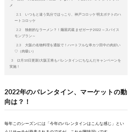
イートアンドの仕事
アウトドア
アヒージョ
メ
アレルギー
アレルゲン
アレンジ
2.1
いつもと違う気分でほっこり、神戸コロッケ 明太ポテトのハ
ートコロッケ
アレンジレシピ
セカンド冷凍庫
たれつき肉焼売
2.2
独創的なラーメン？！麺屋武蔵 まぜガーナ2022 ～スパイス
国産
モンブラン～
冷凍食品ジャーナリスト山本純子の『冷凍食品のはなし』
2.3
大阪の名物料理を通販で！ハートフルな串カツ田中の肉好い
冷凍から揚げ
冷凍やけ
冷凍ラーメン
♡（肉吸い）
冷凍弁当
冷凍焼売
冷凍食品
3
(2月10日更新)大阪王将もバレンタインにちなんだキャンペーンを
冷凍食品ライフハック
万博
冷凍食品豆知識
実施！
冷凍餃子
冷凍麺
品質管理
問い合わせ
回鍋肉
低糖質
ワンプレート
チャミスル
2022年のバレンタイン、マーケットの動
ビビゴ
なにわ
パーティー
パーティー餃子
向は？！
パックご飯
ハロウィン
ハンギョドン
ファミリーマート
ワイン
ぷるもち水餃子
マンドゥ
メスティン
ラーメン
毎年このシーズンには「今年のバレンタインはこんな感じ」とい
ラーメンJourney
レシピ
만두
うリサーチが発表されるのですが、これが興味深いです。