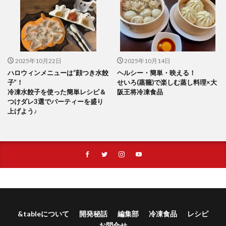
2025年10月22日
2025年10月14日
ハロウィンメニューは“顔つき水餃
ヘルシー・簡単・映える！
子”！
せいろ(蒸籠)で楽しむ蒸し料理×大
冷凍水餃子を使った簡単レシピ＆
阪王将冷凍食品
つけダレ3選でパーティーを盛り
上げよう♪
&tableについて
開発秘話
編集部
冷凍食品
レシピ
お問合せ