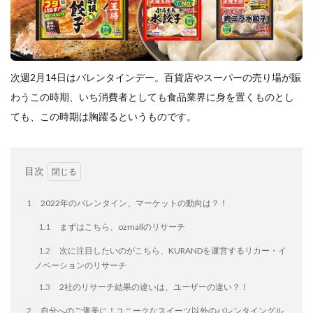
餃子と食べたい
餃子と飲みたい
魚醬
麺
麻婆豆腐
麻辣湯
通販
質問
節約
肉汁爆弾餃子
米飯
羽根つき スタミナ肉餃子
羽根つきタン塩餃子
羽根つき餃子
肉ニラ水餃子
次週2月14日はバレンタインデー。百貨店やスーパーの売り場が賑
肉まん・豚まん
肉餃子
豚まん
膨らむ
わうこの時期、いち消費者としても食品業界に身を置くものとし
蒸籠
衛生管理
袋入り餃子
ても、この時期は胸躍るというものです。
謹製 羽根つき なにわのお好み餃子
豆苗
大阪王将
夏
5フリー
お酒
目次
おうちde街中華コミュニティ
おうちごはん
おでん
お取り寄せ
お好み焼き
お弁当
キッチンSCM
1
2022年のバレンタイン、マーケットの動向は？！
うどん
キャンプ
キャンペーン
1.1
まずはこちら、ozmallのリサーチ
クリスピーひとくち餃子
クリスマス
スープ
1.2
次に注目したいのがこちら、KURANDを運営するリカー・イ
せいろ
エビチリ
イベント
たれ
ノベーションのリサーチ
Strategic Cooking Management
bibigo
ESG
1.3
2社のリサーチ結果の違いは、ユーザーの違い？！
Global menu
Instagram
SDGs
SNS
X
2
自分へのご褒美に！ユニークなスイーツ以外のバレンタイングル