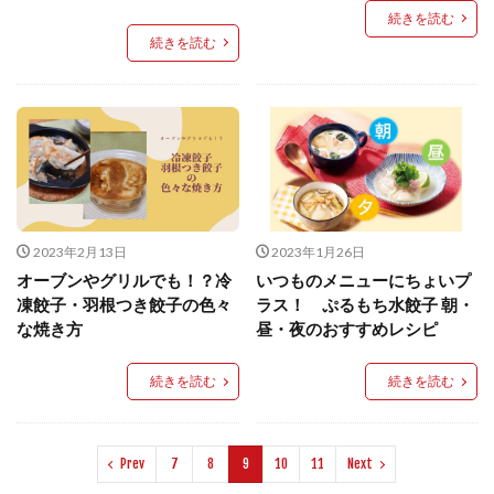
続きを読む
続きを読む
2023年2月13日
2023年1月26日
オーブンやグリルでも！？冷
いつものメニューにちょいプ
凍餃子・羽根つき餃子の色々
ラス！ ぷるもち水餃子 朝・
な焼き方
昼・夜のおすすめレシピ
続きを読む
続きを読む
Prev
7
8
9
10
11
Next