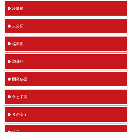
冷凍麺
未分類
編集部
調味料
開発秘話
食と栄養
食の安全