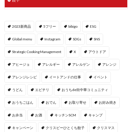
餃子
2023新商品
5フリー
bibigo
ESG
Global menu
Instagram
SDGs
SNS
Strategic Cooking Management
X
アウトドア
アヒージョ
アレルギー
アレルゲン
アレンジ
アレンジレシピ
イートアンドの仕事
イベント
うどん
エビチリ
おうちde街中華コミュニティ
おうちごはん
おでん
お取り寄せ
お好み焼き
お弁当
お酒
キッチンSCM
キャンプ
キャンペーン
クリスピーひとくち餃子
クリスマス