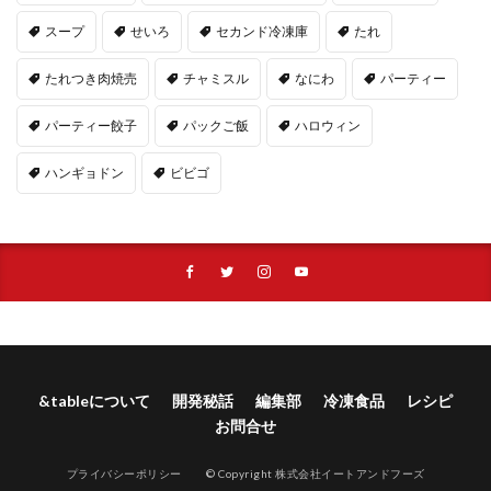
スープ
せいろ
セカンド冷凍庫
たれ
たれつき肉焼売
チャミスル
なにわ
パーティー
パーティー餃子
パックご飯
ハロウィン
ハンギョドン
ビビゴ
&tableについて
開発秘話
編集部
冷凍食品
レシピ
お問合せ
プライバシーポリシー
© Copyright 株式会社イートアンドフーズ