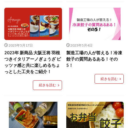
イートアンドの仕事
アウトドア
アヒージョ
アレルギー
アレルゲン
アレンジ
アレンジレシピ
セカンド冷凍庫
たれつき肉焼売
国産
冷凍食品ジャーナリスト山本純子の『冷凍食品のはなし』
2023年5月17日
2023年5月4日
冷凍から揚げ
冷凍やけ
冷凍ラーメン
2023年 新商品 大阪王将 羽根
製造工場の人が答える！冷凍
冷凍弁当
冷凍焼売
冷凍食品
つきイタリアーノぎょうざ ピ
餃子の質問あるある！その
冷凍食品ライフハック
万博
冷凍食品豆知識
ッツァ感と共に楽しめるちょ
5！
っとした工夫をご紹介！
冷凍餃子
冷凍麺
品質管理
問い合わせ
続きを読む
回鍋肉
低糖質
ワンプレート
チャミスル
続きを読む
ビビゴ
なにわ
パーティー
パーティー餃子
パックご飯
ハロウィン
ハンギョドン
ファミリーマート
ワイン
ぷるもち水餃子
マンドゥ
メスティン
ラーメン
ラーメンJourney
レシピ
만두