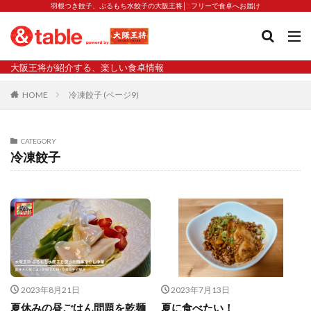
羽根つき餃子、ぷるもち水餃子の大阪王将│5フリーで食卓へお届け
タグ
大阪王将が紹介する、楽しい食卓情報
2023新商品
炒飯の素
業務スーパー
水餃子
HOME
冷凍餃子 (ページ9)
減塩
渡韓
渡韓ごっこ
炒飯
焼きそば
朝食
焼き方
焼き餃子
焼売
CATEGORY
焼売と飲みたい
焼酎
猛暑
栄養
春雨
冷凍餃子
白くなる
小籠包
大阪王将 背徳のバターすぎるぎょうざ
天津飯
夫婦
宇都宮
宮崎辛麺
宮崎餃子
小籠包と飲みたい
昇華
居酒屋
弁当
担々麺
揚げ餃子
新商品
旨辛
生産者
硬くなる
外食事業
食の安全
鉄ラー油
鍋
鍋スープ
2023年8月21日
2023年7月13日
開発秘話
関西万博
食と栄養
餃子
辛
夏休みの昼ごはん問題を乾麺
夏に食べたい！