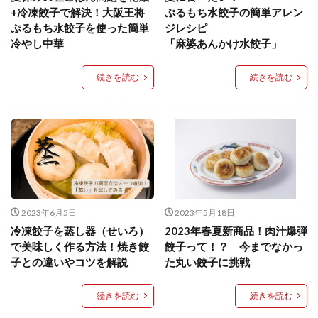
餃子と食べたい
餃子と飲みたい
魚醬
麺
+冷凍餃子で解決！大阪王将
ぷるもち水餃子の簡単アレン
ぷるもち水餃子を使った簡単
ジレシピ
麻婆豆腐
麻辣湯
通販
質問
節約
冷やし中華
「麻婆あんかけ水餃子」
肉汁爆弾餃子
米飯
羽根つき スタミナ肉餃子
羽根つきタン塩餃子
羽根つき餃子
肉ニラ水餃子
続きを読む
続きを読む
肉まん・豚まん
肉餃子
豚まん
膨らむ
蒸籠
衛生管理
袋入り餃子
謹製 羽根つき なにわのお好み餃子
豆苗
大阪王将
夏
5フリー
お酒
おうちde街中華コミュニティ
おうちごはん
おでん
お取り寄せ
お好み焼き
お弁当
キッチンSCM
2023年6月5日
2023年5月18日
うどん
キャンプ
キャンペーン
冷凍餃子を蒸し器（せいろ）
2023年春夏新商品！肉汁爆弾
クリスピーひとくち餃子
クリスマス
スープ
で美味しく作る方法！焼き餃
餃子って！？ 今までなかっ
子との違いやコツを解説
た丸い餃子に挑戦
せいろ
エビチリ
イベント
たれ
Strategic Cooking Management
bibigo
ESG
続きを読む
続きを読む
Global menu
Instagram
SDGs
SNS
X