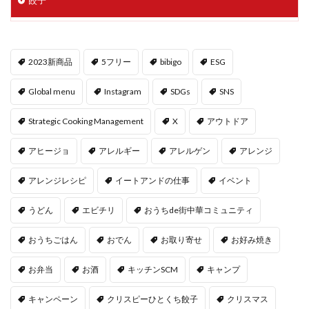
餃子
2023新商品
5フリー
bibigo
ESG
Global menu
Instagram
SDGs
SNS
Strategic Cooking Management
X
アウトドア
アヒージョ
アレルギー
アレルゲン
アレンジ
アレンジレシピ
イートアンドの仕事
イベント
うどん
エビチリ
おうちde街中華コミュニティ
おうちごはん
おでん
お取り寄せ
お好み焼き
お弁当
お酒
キッチンSCM
キャンプ
キャンペーン
クリスピーひとくち餃子
クリスマス