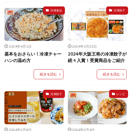
イートアンドの仕事
アウトドア
アヒージョ
冷凍食品
冷凍餃子
アレルギー
アレルゲン
アレンジ
アレンジレシピ
セカンド冷凍庫
たれつき肉焼売
国産
冷凍食品ジャーナリスト山本純子の『冷凍食品のはなし』
2024年4月1日
2024年3月25日
冷凍から揚げ
冷凍やけ
冷凍ラーメン
基本をおさらい！冷凍チャー
2024年大阪王将の冷凍餃子が
冷凍弁当
冷凍焼売
冷凍食品
ハンの温め方
続々入賞！受賞商品をご紹介
冷凍食品ライフハック
万博
冷凍食品豆知識
冷凍餃子
冷凍麺
品質管理
問い合わせ
続きを読む
続きを読む
回鍋肉
低糖質
ワンプレート
チャミスル
ビビゴ
なにわ
パーティー
パーティー餃子
冷凍餃子
レシピ
パックご飯
ハロウィン
ハンギョドン
ファミリーマート
ワイン
ぷるもち水餃子
マンドゥ
メスティン
ラーメン
ラーメンJourney
レシピ
만두
2024年3月8日
2024年3月4日