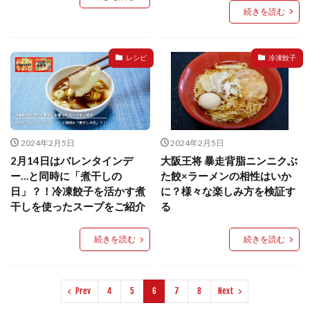
続きを読む
レシピ
冷凍餃子
2024年2月5日
2024年2月5日
2月14日はバレンタインデ
大阪王将 暴走背脂ニンニクぶ
ー…と同時に「煮干しの
た餃×ラーメンの相性はいか
日」？！冷凍餃子を活かす煮
に？様々な楽しみ方を検証す
干しを使ったスープをご紹介
る
続きを読む
続きを読む
Prev
4
5
6
7
8
Next