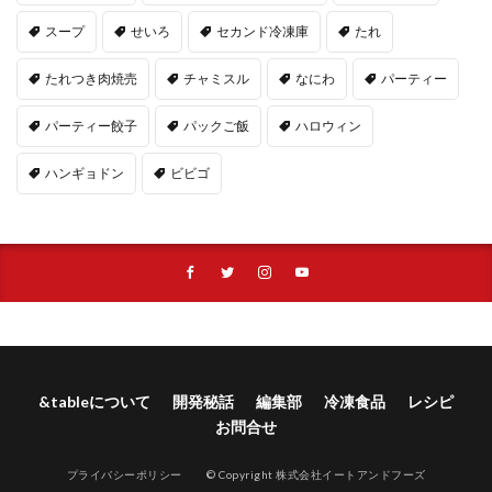
スープ
せいろ
セカンド冷凍庫
たれ
たれつき肉焼売
チャミスル
なにわ
パーティー
パーティー餃子
パックご飯
ハロウィン
ハンギョドン
ビビゴ
&tableについて
開発秘話
編集部
冷凍食品
レシピ
お問合せ
プライバシーポリシー
© Copyright 株式会社イートアンドフーズ