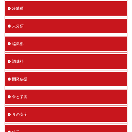
冷凍麺
未分類
編集部
調味料
開発秘話
食と栄養
食の安全