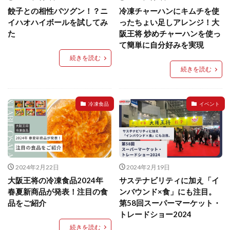
餃子との相性バツグン！？ニ
冷凍チャーハンにキムチを使
検索
イハオハイボールを試してみ
ったちょい足しアレンジ！大
た
阪王将 炒めチャーハンを使っ
て簡単に自分好みを実現
続きを読む
続きを読む
冷凍食品
イベント
2024年2月22日
2024年2月19日
大阪王将の冷凍食品2024年
サステナビリティに加え「イ
春夏新商品が発表！注目の食
ンバウンド×食」にも注目。
品をご紹介
第58回スーパーマーケット・
トレードショー2024
続きを読む