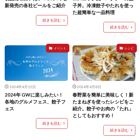
餃子と食べたい
餃子と飲みたい
魚醬
麺
新発売の各社ビールをご紹介
子丼。冷凍餃子やたれを使っ
た超簡単な一品料理
麻婆豆腐
麻辣湯
通販
質問
節約
続きを読む
肉汁爆弾餃子
米飯
羽根つき スタミナ肉餃子
続きを読む
羽根つきタン塩餃子
羽根つき餃子
肉ニラ水餃子
肉まん・豚まん
肉餃子
豚まん
膨らむ
イベント
レシピ
蒸籠
衛生管理
袋入り餃子
謹製 羽根つき なにわのお好み餃子
豆苗
大阪王将
夏
5フリー
お酒
おうちde街中華コミュニティ
おうちごはん
おでん
2024年4月15日
2024年4月8日
お取り寄せ
お好み焼き
お弁当
キッチンSCM
2024年 GWに楽しみたい！
春野菜を簡単に美味しく！新
うどん
キャンプ
キャンペーン
各地のグルメフェス、餃子フ
たまねぎを使ったレシピをご
クリスピーひとくち餃子
クリスマス
スープ
ェス
紹介。餃子やお肉の「たれ」
としてもおすすめ！
せいろ
エビチリ
イベント
たれ
続きを読む
Strategic Cooking Management
bibigo
ESG
続きを読む
Global menu
Instagram
SDGs
SNS
X