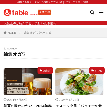
羽根つき餃子、ぷるもち水餃子の大阪王将│5フリーで食卓へお届け
タグ
大阪王将が紹介する、楽しい食卓情報
2023新商品
炒飯の素
業務スーパー
水餃子
HOME
編集 オガワ (ページ6)
減塩
渡韓
渡韓ごっこ
炒飯
焼きそば
朝食
焼き方
焼き餃子
焼売
AUTHOR
焼売と飲みたい
焼酎
猛暑
栄養
春雨
編集 オガワ
白くなる
小籠包
大阪王将 背徳のバターすぎるぎょうざ
天津飯
夫婦
編集部
レシピ
宇都宮
宮崎辛麺
宮崎餃子
小籠包と飲みたい
昇華
居酒屋
弁当
担々麺
揚げ餃子
新商品
旨辛
生産者
硬くなる
外食事業
食の安全
鉄ラー油
鍋
鍋スープ
2024年4月29日
2024年4月22日
開発秘話
関西万博
食と栄養
餃子
辛
初夏に味わいたい！2024年春
エスニック風「パクチーの餃