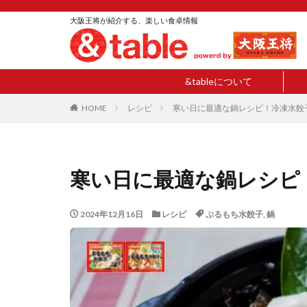
大阪王将が紹介する、楽しい食卓情報
&tableについて
HOME
レシピ
寒い日に最適な鍋レシピ！冷凍水餃
寒い日に最適な鍋レシピ
2024年12月16日
レシピ
ぷるもち水餃子
,
鍋