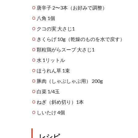
唐辛子 2〜3本（お好みで調整）
八角 1個
クコの実 大さじ1
きくらげ 10g（乾燥のものを水で戻す）
顆粒鶏がらスープ 大さじ1
水 1リットル
ほうれん草 1束
豚肉（しゃぶしゃぶ用） 200g
白菜 1/4玉
ねぎ（斜め切り）1本
しいたけ 4個
レシピ