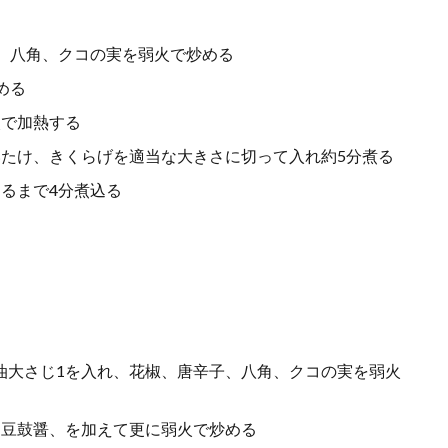
、八角、クコの実を弱火で炒める
める
火で加熱する
たけ、きくらげを適当な大きさに切って入れ約5分煮る
るまで4分煮込る
油大さじ1を入れ、花椒、唐辛子、八角、クコの実を弱火
、豆鼓醤、を加えて更に弱火で炒める