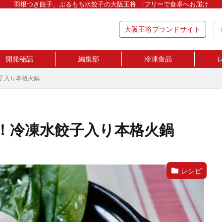
羽根つき餃子、ぷるもち水餃子の大阪王将│5フリーで食卓へお届け
大阪王将ブランドサイト
開発秘話
編集部
冷凍食品
子入り本格火鍋
！冷凍水餃子入り本格火鍋
レシピ