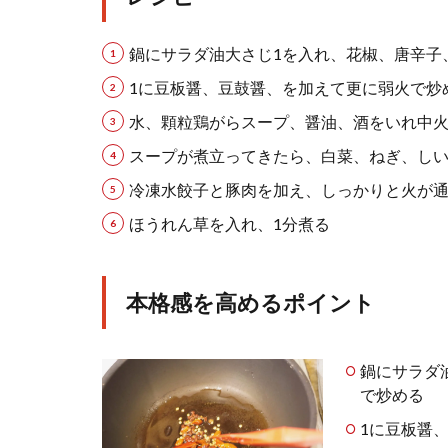
鍋にサラダ油大さじ1を入れ、花椒、唐辛子
1に豆板醤、豆鼓醤、を加えて更に弱火で炒
水、顆粒鶏がらスープ、醤油、酒をいれ中
スープが煮立ってきたら、白菜、ねぎ、しい
冷凍水餃子と豚肉を加え、しっかりと火が通
ほうれん草を入れ、1分煮る
本格感を高めるポイント
鍋にサラダ
で炒める
1に豆板醤