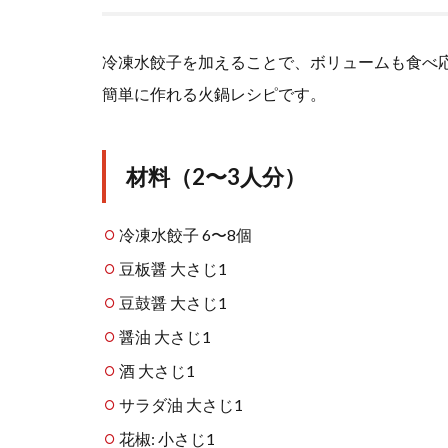
冷凍水餃子を加えることで、ボリュームも食べ
簡単に作れる火鍋レシピです。
材料（2〜3人分）
冷凍水餃子 6〜8個
豆板醤 大さじ1
豆鼓醤 大さじ1
醤油 大さじ1
酒 大さじ1
サラダ油 大さじ1
花椒: 小さじ1