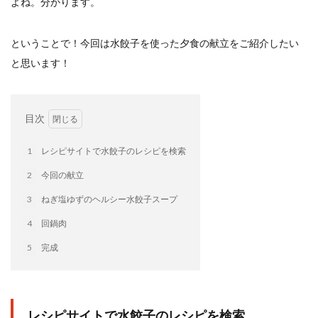
よね。分かります。
イートアンドの仕事
アウトドア
アヒージョ
アレルギー
アレルゲン
アレンジ
ということで！今回は水餃子を使った夕食の献立をご紹介したい
アレンジレシピ
セカンド冷凍庫
たれつき肉焼売
と思います！
国産
冷凍食品ジャーナリスト山本純子の『冷凍食品のはなし』
冷凍から揚げ
冷凍やけ
冷凍ラーメン
目次
冷凍弁当
冷凍焼売
冷凍食品
1
レシピサイトで水餃子のレシピを検索
冷凍食品ライフハック
万博
冷凍食品豆知識
2
今回の献立
冷凍餃子
冷凍麺
品質管理
問い合わせ
3
ねぎ塩ゆずのヘルシー水餃子スープ
回鍋肉
低糖質
ワンプレート
チャミスル
ビビゴ
なにわ
パーティー
パーティー餃子
4
回鍋肉
パックご飯
ハロウィン
ハンギョドン
5
完成
ファミリーマート
ワイン
ぷるもち水餃子
マンドゥ
メスティン
ラーメン
ラーメンJourney
レシピ
만두
レシピサイトで水餃子のレシピを検索