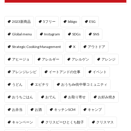
2023新商品
5フリー
bibigo
ESG
Global menu
Instagram
SDGs
SNS
Strategic Cooking Management
X
アウトドア
アヒージョ
アレルギー
アレルゲン
アレンジ
アレンジレシピ
イートアンドの仕事
イベント
うどん
エビチリ
おうちde街中華コミュニティ
おうちごはん
おでん
お取り寄せ
お好み焼き
お弁当
お酒
キッチンSCM
キャンプ
キャンペーン
クリスピーひとくち餃子
クリスマス