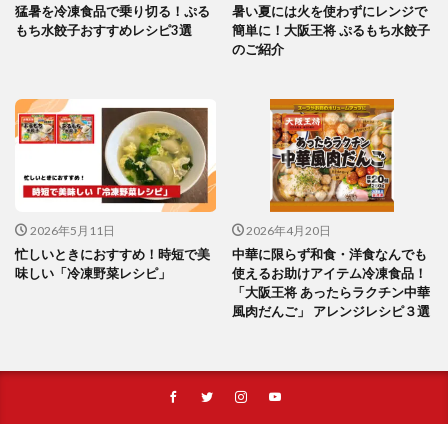
猛暑を冷凍食品で乗り切る！ぷる
暑い夏には火を使わずにレンジで
もち水餃子おすすめレシピ3選
簡単に！大阪王将 ぷるもち水餃子
のご紹介
2026年5月11日
2026年4月20日
忙しいときにおすすめ！時短で美
中華に限らず和食・洋食なんでも
味しい「冷凍野菜レシピ」
使えるお助けアイテム冷凍食品！
「大阪王将 あったらラクチン中華
風肉だんご」 アレンジレシピ３選