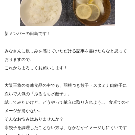
餃子と食べたい
餃子と飲みたい
魚醬
麺
麻婆豆腐
麻辣湯
通販
質問
節約
肉汁爆弾餃子
米飯
羽根つき スタミナ肉餃子
羽根つきタン塩餃子
羽根つき餃子
肉ニラ水餃子
新メンバーの田島です！
肉まん・豚まん
肉餃子
豚まん
膨らむ
蒸籠
衛生管理
袋入り餃子
みなさんに親しみを感じていただける記事を書けたらなと思って
謹製 羽根つき なにわのお好み餃子
豆苗
大阪王将
おりますので、
夏
5フリー
お酒
これからよろしくお願いします！
おうちde街中華コミュニティ
おうちごはん
おでん
お取り寄せ
お好み焼き
お弁当
キッチンSCM
大阪王将の冷凍食品の中でも、羽根つき餃子・スタミナ肉餃子に
次いで人気の「ぷるもち水餃子」。
うどん
キャンプ
キャンペーン
試してみたいけど、どうやって献立に取り入れよう… 食卓でのイ
クリスピーひとくち餃子
クリスマス
スープ
メージが湧かない…
せいろ
エビチリ
イベント
たれ
そんなお悩みはありませんか？
Strategic Cooking Management
bibigo
ESG
水餃子を調理したことない方は、なかなかイメージしにくいです
Global menu
Instagram
SDGs
SNS
X