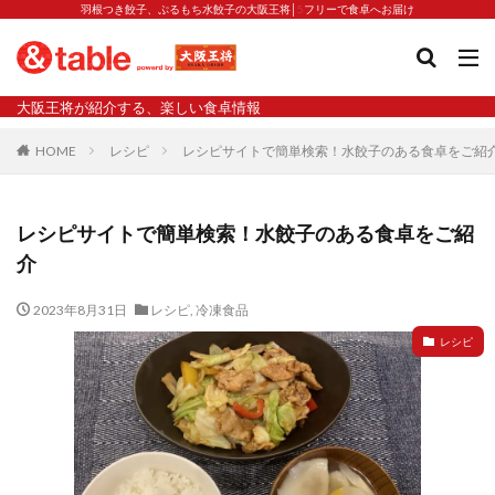
羽根つき餃子、ぷるもち水餃子の大阪王将│5フリーで食卓へお届け
タグ
大阪王将が紹介する、楽しい食卓情報
2023新商品
炒飯の素
業務スーパー
水餃子
HOME
レシピ
レシピサイトで簡単検索！水餃子のある食卓をご紹
減塩
渡韓
渡韓ごっこ
炒飯
焼きそば
朝食
焼き方
焼き餃子
焼売
レシピサイトで簡単検索！水餃子のある食卓をご紹
焼売と飲みたい
焼酎
猛暑
栄養
春雨
介
白くなる
小籠包
大阪王将 背徳のバターすぎるぎょうざ
天津飯
夫婦
2023年8月31日
レシピ
,
冷凍食品
宇都宮
宮崎辛麺
宮崎餃子
小籠包と飲みたい
レシピ
昇華
居酒屋
弁当
担々麺
揚げ餃子
新商品
旨辛
生産者
硬くなる
外食事業
食の安全
鉄ラー油
鍋
鍋スープ
開発秘話
関西万博
食と栄養
餃子
辛