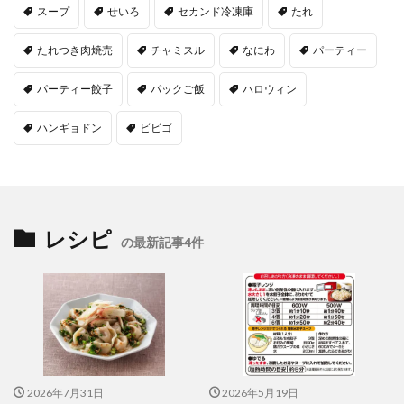
スープ
せいろ
セカンド冷凍庫
たれ
たれつき肉焼売
チャミスル
なにわ
パーティー
パーティー餃子
パックご飯
ハロウィン
ハンギョドン
ビビゴ
レシピ
の最新記事4件
2026年7月31日
2026年5月19日