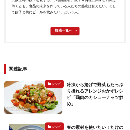
薄くとも、食品の未来を作っている人たちの熱意は伝えたい。そし
て餃子と共にビールを飲みたい、という人。
投稿一覧へ
関連記事
冷凍から揚げで野菜もたっぷ
レシピ
り摂れるアレンジおかずレシ
ピ「鶏肉のカシューナッツ炒
め」
春の素材を使いたい！たけの
レシピ