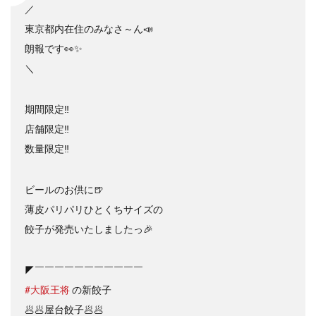
／
検索
東京都内在住のみなさ～ん📣
朗報です👀✨
＼
期間限定‼️
店舗限定‼️
数量限定‼️
ビールのお供に🍺
薄皮パリパリひとくちサイズの
餃子が発売いたしましたっ🎉
◤￣￣￣￣￣￣￣￣￣￣￣
#大阪王将
の新餃子
🥟🥟屋台餃子🥟🥟