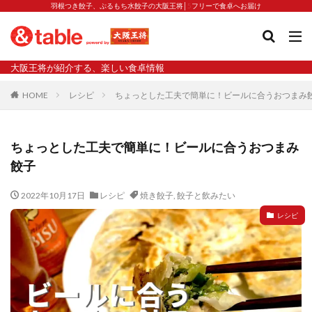
羽根つき餃子、ぷるもち水餃子の大阪王将│5フリーで食卓へお届け
タグ
大阪王将が紹介する、楽しい食卓情報
2023新商品
炒飯の素
業務スーパー
水餃子
HOME
レシピ
ちょっとした工夫で簡単に！ビールに合うおつまみ
減塩
渡韓
渡韓ごっこ
炒飯
焼きそば
朝食
焼き方
焼き餃子
焼売
ちょっとした工夫で簡単に！ビールに合うおつまみ
焼売と飲みたい
焼酎
猛暑
栄養
春雨
餃子
白くなる
小籠包
大阪王将 背徳のバターすぎるぎょうざ
天津飯
夫婦
2022年10月17日
レシピ
焼き餃子
,
餃子と飲みたい
宇都宮
宮崎辛麺
宮崎餃子
小籠包と飲みたい
レシピ
昇華
居酒屋
弁当
担々麺
揚げ餃子
新商品
旨辛
生産者
硬くなる
外食事業
食の安全
鉄ラー油
鍋
鍋スープ
開発秘話
関西万博
食と栄養
餃子
辛