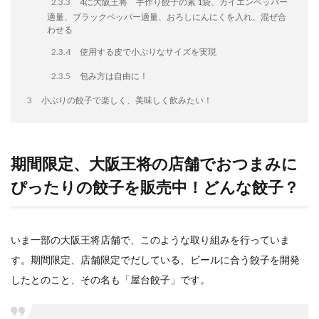
2.3.3
4に大阪王将 手作り餃子の素 1袋、カイエンペッパー
イートアンドの仕事
アウトドア
アヒージョ
適量、ブラックペッパー適量、おろしにんにくを入れ、混ぜ合
わせる
アレルギー
アレルゲン
アレンジ
2.3.4
使用する皮で小ぶりなサイズを実現
アレンジレシピ
セカンド冷凍庫
たれつき肉焼売
国産
2.3.5
包み方は自由に！
冷凍食品ジャーナリスト山本純子の『冷凍食品のはなし』
3
小ぶりの餃子で楽しく、美味しく飲みたい！
冷凍から揚げ
冷凍やけ
冷凍ラーメン
冷凍弁当
冷凍焼売
冷凍食品
冷凍食品ライフハック
万博
冷凍食品豆知識
期間限定、大阪王将の店舗でおつまみに
冷凍餃子
冷凍麺
品質管理
問い合わせ
ぴったりの餃子を販売中！どんな餃子？
回鍋肉
低糖質
ワンプレート
チャミスル
ビビゴ
なにわ
パーティー
パーティー餃子
いま一部の大阪王将店舗で、このような取り組みを行っていま
パックご飯
ハロウィン
ハンギョドン
す。期間限定、店舗限定でだしている、ビールに合う餃子を開発
ファミリーマート
ワイン
ぷるもち水餃子
したとのこと、その名も「屋台餃子」です。
マンドゥ
メスティン
ラーメン
ラーメンJourney
レシピ
만두