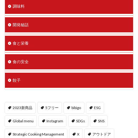
調味料
開発秘話
食と栄養
食の安全
餃子
2023新商品
5フリー
bibigo
ESG
Global menu
Instagram
SDGs
SNS
Strategic Cooking Management
X
アウトドア