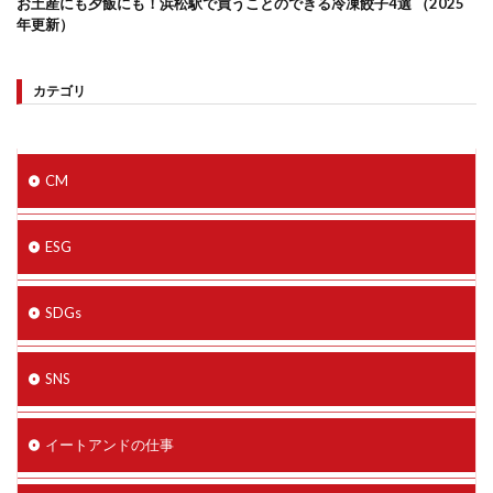
お土産にも夕飯にも！浜松駅で買うことのできる冷凍餃子4選 （2025
年更新）
カテゴリ
CM
ESG
SDGs
SNS
イートアンドの仕事