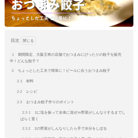
餃子と食べたい
餃子と飲みたい
魚醬
麺
麻婆豆腐
麻辣湯
通販
質問
節約
肉汁爆弾餃子
米飯
羽根つき スタミナ肉餃子
羽根つきタン塩餃子
羽根つき餃子
肉ニラ水餃子
目次
肉まん・豚まん
肉餃子
豚まん
膨らむ
蒸籠
衛生管理
袋入り餃子
1
期間限定、大阪王将の店舗でおつまみにぴったりの餃子を販売
謹製 羽根つき なにわのお好み餃子
豆苗
大阪王将
中！どんな餃子？
夏
5フリー
お酒
2
ちょっとした工夫で簡単に！ビールに合うおつまみ餃子
おうちde街中華コミュニティ
おうちごはん
おでん
2.1
材料
お取り寄せ
お好み焼き
お弁当
キッチンSCM
2.2
レシピ
うどん
キャンプ
キャンペーン
2.3
おつまみ餃子作りのポイント
クリスピーひとくち餃子
クリスマス
スープ
2.3.1
1に塩を振って全体に混ぜｍ野菜がしんなりするまでし
せいろ
エビチリ
イベント
たれ
ばらく置く
Strategic Cooking Management
bibigo
ESG
2.3.2
2の野菜がしんなりしたら手で水分をしぼる
Global menu
Instagram
SDGs
SNS
X