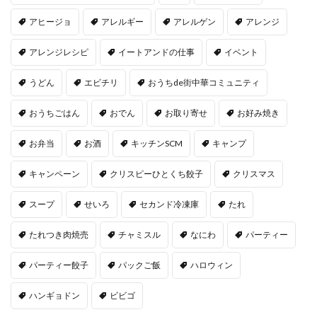
アヒージョ
アレルギー
アレルゲン
アレンジ
アレンジレシピ
イートアンドの仕事
イベント
うどん
エビチリ
おうちde街中華コミュニティ
おうちごはん
おでん
お取り寄せ
お好み焼き
お弁当
お酒
キッチンSCM
キャンプ
キャンペーン
クリスピーひとくち餃子
クリスマス
スープ
せいろ
セカンド冷凍庫
たれ
たれつき肉焼売
チャミスル
なにわ
パーティー
パーティー餃子
パックご飯
ハロウィン
ハンギョドン
ビビゴ