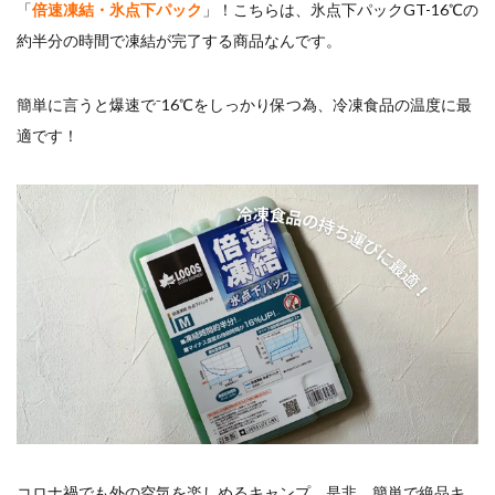
「
倍速凍結・氷点下パック
」！こちらは、氷点下パックGT-16℃の
約半分の時間で凍結が完了する商品なんです。
簡単に言うと爆速で⁻16℃をしっかり保つ為、冷凍食品の温度に最
適です！
コロナ禍でも外の空気を楽しめるキャンプ。是非、簡単で絶品キ