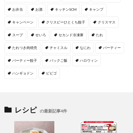
お弁当
お酒
キッチンSCM
キャンプ
キャンペーン
クリスピーひとくち餃子
クリスマス
スープ
せいろ
セカンド冷凍庫
たれ
たれつき肉焼売
チャミスル
なにわ
パーティー
パーティー餃子
パックご飯
ハロウィン
ハンギョドン
ビビゴ
レシピ
の最新記事4件