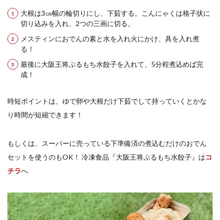
大根は3㎝幅の輪切りにし、下茹する。こんにゃくは格子状に
切り込みを入れ、2つの三画に切る。
メスティンにおでんの素と水を入れ火にかけ、具を入れ煮
る！
最後に大阪王将ぷるもち水餃子を入れて、5分程煮込めば完
成！
時短ポイントは、ゆで卵や大根だけ下茹でして持っていくとかな
り時間が短縮できます！
もしくは、スーパーに売っている下準備済の煮込むだけのおでん
セットを使うのもOK！ 冷凍食品『大阪王将ぷるもち水餃子』は
コ
チラ
へ