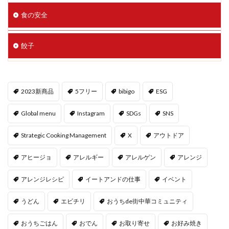
食の安全
餃子
2023新商品
5フリー
bibigo
ESG
Global menu
Instagram
SDGs
SNS
Strategic Cooking Management
X
アウトドア
アヒージョ
アレルギー
アレルゲン
アレンジ
アレンジレシピ
イートアンドの仕事
イベント
うどん
エビチリ
おうちde街中華コミュニティ
おうちごはん
おでん
お取り寄せ
お好み焼き