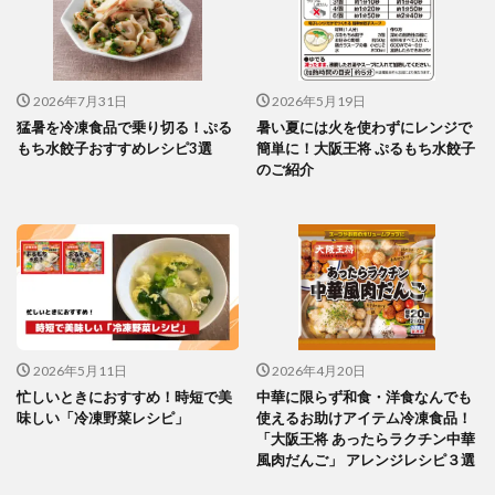
2026年7月31日
2026年5月19日
猛暑を冷凍食品で乗り切る！ぷる
暑い夏には火を使わずにレンジで
もち水餃子おすすめレシピ3選
簡単に！大阪王将 ぷるもち水餃子
のご紹介
2026年5月11日
2026年4月20日
忙しいときにおすすめ！時短で美
中華に限らず和食・洋食なんでも
味しい「冷凍野菜レシピ」
使えるお助けアイテム冷凍食品！
「大阪王将 あったらラクチン中華
風肉だんご」 アレンジレシピ３選