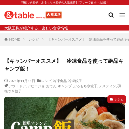
羽根つき餃子、ぷるもち水餃子の大阪王将│5フリーで食卓へお届け
タグ
大阪王将が紹介する、楽しい食卓情報
2023新商品
炒飯の素
業務スーパー
水餃子
HOME
レシピ
【キャンパーオススメ】 冷凍食品を使って絶品キ
減塩
渡韓
渡韓ごっこ
炒飯
焼きそば
朝食
焼き方
焼き餃子
焼売
【キャンパーオススメ】 冷凍食品を使って絶品キ
焼売と飲みたい
焼酎
猛暑
栄養
春雨
ャンプ飯！
白くなる
小籠包
大阪王将 背徳のバターすぎるぎょうざ
天津飯
夫婦
2021年11月11日
レシピ
,
冷凍食品
,
冷凍餃子
アウトドア
,
アヒージョ
,
おでん
,
キャンプ
,
ぷるもち水餃子
,
メスティン
,
羽
宇都宮
宮崎辛麺
宮崎餃子
小籠包と飲みたい
根つき餃子
昇華
居酒屋
弁当
担々麺
揚げ餃子
レシピ
新商品
旨辛
生産者
硬くなる
外食事業
食の安全
鉄ラー油
鍋
鍋スープ
開発秘話
関西万博
食と栄養
餃子
辛