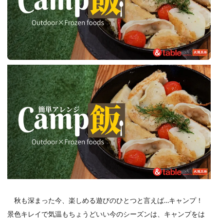
餃子と食べたい
餃子と飲みたい
魚醬
麺
麻婆豆腐
麻辣湯
通販
質問
節約
肉汁爆弾餃子
米飯
羽根つき スタミナ肉餃子
羽根つきタン塩餃子
羽根つき餃子
肉ニラ水餃子
肉まん・豚まん
肉餃子
豚まん
膨らむ
蒸籠
衛生管理
袋入り餃子
謹製 羽根つき なにわのお好み餃子
豆苗
大阪王将
夏
5フリー
お酒
おうちde街中華コミュニティ
おうちごはん
おでん
お取り寄せ
お好み焼き
お弁当
キッチンSCM
うどん
キャンプ
キャンペーン
クリスピーひとくち餃子
クリスマス
スープ
せいろ
エビチリ
イベント
たれ
Strategic Cooking Management
bibigo
ESG
秋も深まった今、楽しめる遊びのひとつと言えば…キャンプ！
Global menu
Instagram
SDGs
SNS
X
景色キレイで気温もちょうどいい今のシーズンは、キャンプをは