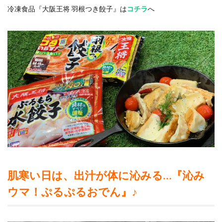
冷凍食品『大阪王将 羽根つき餃子』は
コチラ
へ
肌寒い日は、出汁が体に沁みる…『沁み
ウマ！ぷるぷるおでん』♪