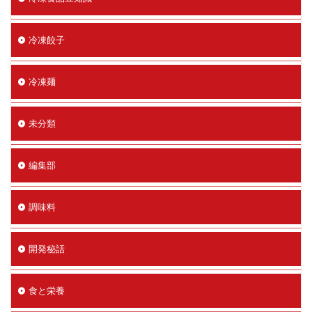
冷凍餃子
冷凍麺
未分類
編集部
調味料
開発秘話
食と栄養