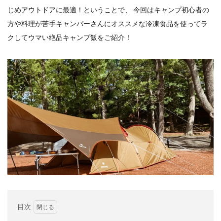
イートアンドの仕事
アウトドア
アヒージョ
じめアウトドアに最適！ということで、 今回はキャンプ初心者の
アレルギー
アレルゲン
アレンジ
方や料理が苦手キャンパーさんにオススメな冷凍食品を使ってラ
アレンジレシピ
セカンド冷凍庫
たれつき肉焼売
クしてウマい絶品キャンプ飯をご紹介！
国産
冷凍食品ジャーナリスト山本純子の『冷凍食品のはなし』
冷凍から揚げ
冷凍やけ
冷凍ラーメン
冷凍弁当
冷凍焼売
冷凍食品
冷凍食品ライフハック
万博
冷凍食品豆知識
冷凍餃子
冷凍麺
品質管理
問い合わせ
回鍋肉
低糖質
ワンプレート
チャミスル
ビビゴ
なにわ
パーティー
パーティー餃子
パックご飯
ハロウィン
ハンギョドン
ファミリーマート
ワイン
ぷるもち水餃子
マンドゥ
メスティン
ラーメン
目次
ラーメンJourney
レシピ
만두