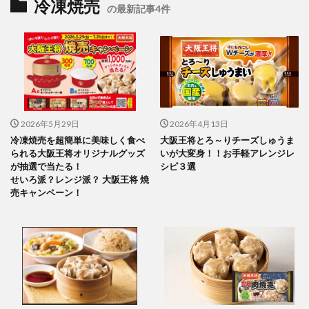
冷凍焼売
の最新記事4件
2026年5月29日
2026年4月13日
冷凍焼売を超簡単に美味しく食べ
大阪王将とろ～りチーズしゅうま
られる大阪王将オリジナルグッズ
いが大変身！！お手軽アレンジレ
が抽選で当たる！
シピ３選
せいろ派？レンジ派？ 大阪王将 焼
売キャンペーン！