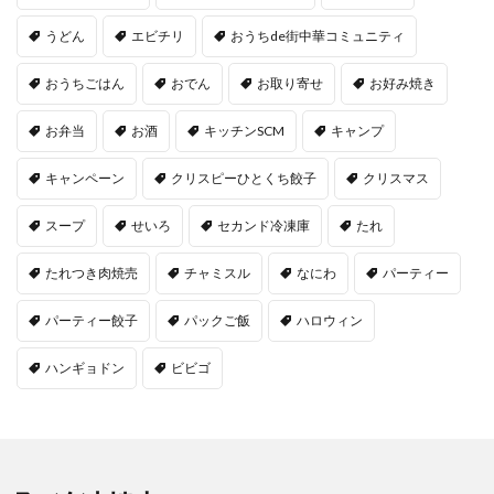
うどん
エビチリ
おうちde街中華コミュニティ
おうちごはん
おでん
お取り寄せ
お好み焼き
お弁当
お酒
キッチンSCM
キャンプ
キャンペーン
クリスピーひとくち餃子
クリスマス
スープ
せいろ
セカンド冷凍庫
たれ
たれつき肉焼売
チャミスル
なにわ
パーティー
パーティー餃子
パックご飯
ハロウィン
ハンギョドン
ビビゴ