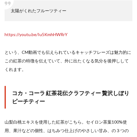
太陽がくれたフルーツティー
https://youtu.be/Iu5KmhHWRrY
という、CM動画でも伝えられているキャッチフレーズは魅力的に
この紅茶の特徴を伝えていて、外に出たくなる気分を後押しして
くれます。
コカ・コーラ 紅茶花伝クラフティー 贅沢しぼり
ピーチティー
山梨白桃エキスを使用した紅茶がこちら。セイロン茶葉100%使
用、果汁などの個性、はちみつ仕上げのやさしい甘み、の３つの