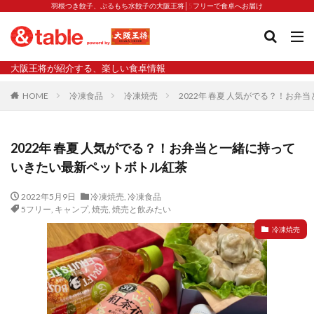
羽根つき餃子、ぷるもち水餃子の大阪王将│5フリーで食卓へお届け
タグ
大阪王将が紹介する、楽しい食卓情報
2023新商品
炒飯の素
業務スーパー
水餃子
HOME
冷凍食品
冷凍焼売
2022年 春夏 人気がでる？！お
減塩
渡韓
渡韓ごっこ
炒飯
焼きそば
朝食
焼き方
焼き餃子
焼売
2022年 春夏 人気がでる？！お弁当と一緒に持って
焼売と飲みたい
焼酎
猛暑
栄養
春雨
いきたい最新ペットボトル紅茶
白くなる
小籠包
大阪王将 背徳のバターすぎるぎょうざ
天津飯
夫婦
2022年5月9日
冷凍焼売
,
冷凍食品
5フリー
,
キャンプ
,
焼売
,
焼売と飲みたい
宇都宮
宮崎辛麺
宮崎餃子
小籠包と飲みたい
冷凍焼売
昇華
居酒屋
弁当
担々麺
揚げ餃子
新商品
旨辛
生産者
硬くなる
外食事業
食の安全
鉄ラー油
鍋
鍋スープ
開発秘話
関西万博
食と栄養
餃子
辛