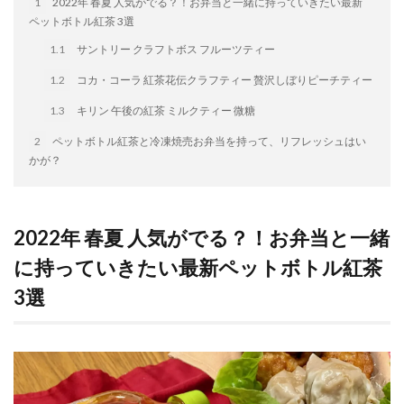
1
2022年 春夏 人気がでる？！お弁当と一緒に持っていきたい最新
イートアンドの仕事
アウトドア
アヒージョ
ペットボトル紅茶 3選
アレルギー
アレルゲン
アレンジ
1.1
サントリー クラフトボス フルーツティー
アレンジレシピ
セカンド冷凍庫
たれつき肉焼売
1.2
コカ・コーラ 紅茶花伝クラフティー 贅沢しぼりピーチティー
国産
1.3
キリン 午後の紅茶 ミルクティー 微糖
冷凍食品ジャーナリスト山本純子の『冷凍食品のはなし』
2
ペットボトル紅茶と冷凍焼売お弁当を持って、リフレッシュはい
冷凍から揚げ
冷凍やけ
冷凍ラーメン
かが？
冷凍弁当
冷凍焼売
冷凍食品
冷凍食品ライフハック
万博
冷凍食品豆知識
冷凍餃子
冷凍麺
品質管理
問い合わせ
2022年 春夏 人気がでる？！お弁当と一緒
回鍋肉
低糖質
ワンプレート
チャミスル
に持っていきたい最新ペットボトル紅茶
ビビゴ
なにわ
パーティー
パーティー餃子
3選
パックご飯
ハロウィン
ハンギョドン
ファミリーマート
ワイン
ぷるもち水餃子
マンドゥ
メスティン
ラーメン
ラーメンJourney
レシピ
만두