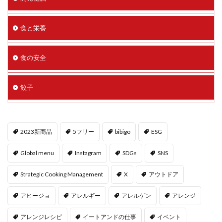
食と栄養
食の安全
餃子
2023新商品
5フリー
bibigo
ESG
Global menu
Instagram
SDGs
SNS
Strategic Cooking Management
X
アウトドア
アヒージョ
アレルギー
アレルゲン
アレンジ
アレンジレシピ
イートアンドの仕事
イベント