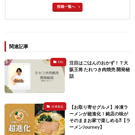
投稿一覧へ
関連記事
注目はごはんのおかず！？大
ESG
阪王将 たれつき肉焼売 開発秘
話
【お取り寄せグルメ】冷凍ラ
冷凍食品
ーメンが超進化！銘店の味が
そのままお家で楽しめる⁈【ラ
ーメンJourney】