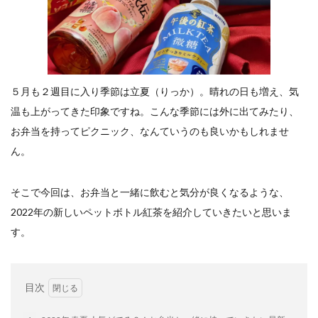
餃子と食べたい
餃子と飲みたい
魚醬
麺
麻婆豆腐
麻辣湯
通販
質問
節約
肉汁爆弾餃子
米飯
羽根つき スタミナ肉餃子
羽根つきタン塩餃子
羽根つき餃子
肉ニラ水餃子
５月も２週目に入り季節は立夏（りっか）。晴れの日も増え、気
肉まん・豚まん
肉餃子
豚まん
膨らむ
温も上がってきた印象ですね。こんな季節には外に出てみたり、
蒸籠
衛生管理
袋入り餃子
お弁当を持ってピクニック、なんていうのも良いかもしれませ
謹製 羽根つき なにわのお好み餃子
豆苗
大阪王将
ん。
夏
5フリー
お酒
おうちde街中華コミュニティ
おうちごはん
おでん
そこで今回は、お弁当と一緒に飲むと気分が良くなるような、
お取り寄せ
お好み焼き
お弁当
キッチンSCM
2022年の新しいペットボトル紅茶を紹介していきたいと思いま
うどん
キャンプ
キャンペーン
す。
クリスピーひとくち餃子
クリスマス
スープ
せいろ
エビチリ
イベント
たれ
Strategic Cooking Management
bibigo
ESG
目次
Global menu
Instagram
SDGs
SNS
X