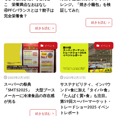
餃子と食べたい
餃子と飲みたい
魚醬
麺
こ 栄養満点なおはなし
レンジ。「焼き小籠包」を検
④PFCバランスとは？餃子は
証してみた
麻婆豆腐
麻辣湯
通販
質問
節約
完全栄養食？
肉汁爆弾餃子
米飯
羽根つき スタミナ肉餃子
続きを読む
羽根つきタン塩餃子
羽根つき餃子
肉ニラ水餃子
続きを読む
肉まん・豚まん
肉餃子
豚まん
膨らむ
蒸籠
衛生管理
袋入り餃子
イベント
イベント
謹製 羽根つき なにわのお好み餃子
豆苗
大阪王将
夏
5フリー
お酒
おうちde街中華コミュニティ
おうちごはん
おでん
お取り寄せ
お好み焼き
お弁当
キッチンSCM
2025年2月19日
2025年2月17日
うどん
キャンプ
キャンペーン
スーパーの祭典
サステナビリティ、インバウ
クリスピーひとくち餃子
クリスマス
スープ
「SMTS2025」 大型ブース
ンド×食に加え「タイパ×食」
メーカーに冷凍食品の存在感
「たんぱく質×食」も注目。
せいろ
エビチリ
イベント
たれ
が光る
第59回スーパーマーケット・
Strategic Cooking Management
bibigo
ESG
トレードショー2025 イベン
Global menu
Instagram
SDGs
SNS
X
トレポート
続きを読む