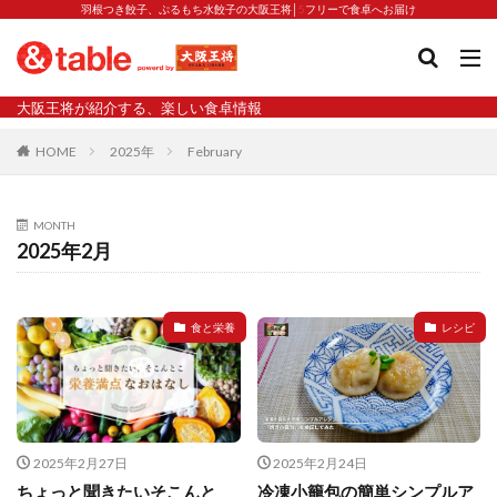
羽根つき餃子、ぷるもち水餃子の大阪王将│5フリーで食卓へお届け
タグ
大阪王将が紹介する、楽しい食卓情報
2023新商品
炒飯の素
業務スーパー
水餃子
HOME
2025年
February
減塩
渡韓
渡韓ごっこ
炒飯
焼きそば
朝食
焼き方
焼き餃子
焼売
MONTH
焼売と飲みたい
焼酎
猛暑
栄養
春雨
2025年2月
白くなる
小籠包
大阪王将 背徳のバターすぎるぎょうざ
天津飯
夫婦
食と栄養
レシピ
宇都宮
宮崎辛麺
宮崎餃子
小籠包と飲みたい
昇華
居酒屋
弁当
担々麺
揚げ餃子
新商品
旨辛
生産者
硬くなる
外食事業
食の安全
鉄ラー油
鍋
鍋スープ
2025年2月27日
2025年2月24日
開発秘話
関西万博
食と栄養
餃子
辛
ちょっと聞きたいそこんと
冷凍小籠包の簡単シンプルア