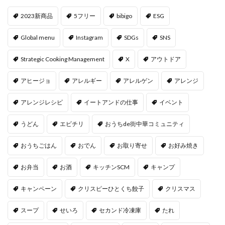
2023新商品
5フリー
bibigo
ESG
Global menu
Instagram
SDGs
SNS
Strategic Cooking Management
X
アウトドア
アヒージョ
アレルギー
アレルゲン
アレンジ
アレンジレシピ
イートアンドの仕事
イベント
うどん
エビチリ
おうちde街中華コミュニティ
おうちごはん
おでん
お取り寄せ
お好み焼き
お弁当
お酒
キッチンSCM
キャンプ
キャンペーン
クリスピーひとくち餃子
クリスマス
スープ
せいろ
セカンド冷凍庫
たれ