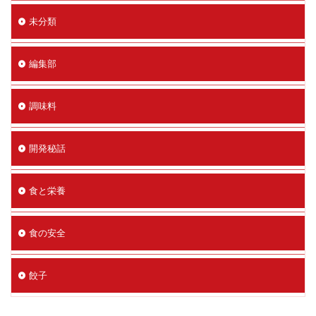
未分類
編集部
調味料
開発秘話
食と栄養
食の安全
餃子