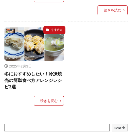
イートアンドの仕事
アウトドア
アヒージョ
続きを読む
アレルギー
アレルゲン
アレンジ
アレンジレシピ
セカンド冷凍庫
たれつき肉焼売
冷凍焼売
国産
冷凍食品ジャーナリスト山本純子の『冷凍食品のはなし』
冷凍から揚げ
冷凍やけ
冷凍ラーメン
冷凍弁当
冷凍焼売
冷凍食品
冷凍食品ライフハック
万博
冷凍食品豆知識
2025年2月3日
冬におすすめしたい！冷凍焼
冷凍餃子
冷凍麺
品質管理
問い合わせ
売の簡単食べ方アレンジレシ
回鍋肉
低糖質
ワンプレート
チャミスル
ピ3選
ビビゴ
なにわ
パーティー
パーティー餃子
続きを読む
パックご飯
ハロウィン
ハンギョドン
ファミリーマート
ワイン
ぷるもち水餃子
マンドゥ
メスティン
ラーメン
Search
ラーメンJourney
レシピ
만두