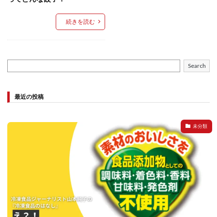
イートアンドの仕事
アウトドア
アヒージョ
アレルギー
アレルゲン
アレンジ
続きを読む
アレンジレシピ
セカンド冷凍庫
たれつき肉焼売
国産
冷凍食品ジャーナリスト山本純子の『冷凍食品のはなし』
Search
冷凍から揚げ
冷凍やけ
冷凍ラーメン
冷凍弁当
冷凍焼売
冷凍食品
最近の投稿
冷凍食品ライフハック
万博
冷凍食品豆知識
冷凍餃子
冷凍麺
品質管理
問い合わせ
未分類
回鍋肉
低糖質
ワンプレート
チャミスル
ビビゴ
なにわ
パーティー
パーティー餃子
パックご飯
ハロウィン
ハンギョドン
ファミリーマート
ワイン
ぷるもち水餃子
マンドゥ
メスティン
ラーメン
ラーメンJourney
レシピ
만두