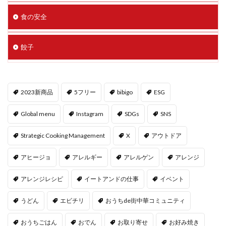
食の安全
餃子
2023新商品
5フリー
bibigo
ESG
Global menu
Instagram
SDGs
SNS
Strategic Cooking Management
X
アウトドア
アヒージョ
アレルギー
アレルゲン
アレンジ
アレンジレシピ
イートアンドの仕事
イベント
うどん
エビチリ
おうちde街中華コミュニティ
おうちごはん
おでん
お取り寄せ
お好み焼き