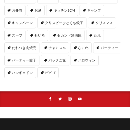
お弁当
お酒
キッチンSCM
キャンプ
キャンペーン
クリスピーひとくち餃子
クリスマス
スープ
せいろ
セカンド冷凍庫
たれ
たれつき肉焼売
チャミスル
なにわ
パーティー
パーティー餃子
パックご飯
ハロウィン
ハンギョドン
ビビゴ