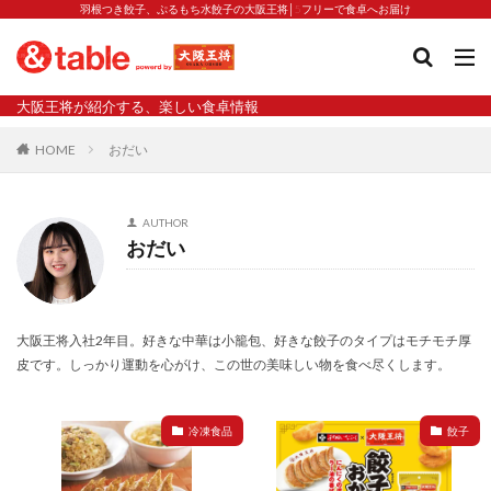
羽根つき餃子、ぷるもち水餃子の大阪王将│5フリーで食卓へお届け
タグ
大阪王将が紹介する、楽しい食卓情報
2023新商品
炒飯の素
業務スーパー
水餃子
HOME
おだい
減塩
渡韓
渡韓ごっこ
炒飯
焼きそば
朝食
焼き方
焼き餃子
焼売
AUTHOR
焼売と飲みたい
焼酎
猛暑
栄養
春雨
おだい
白くなる
小籠包
大阪王将 背徳のバターすぎるぎょうざ
天津飯
夫婦
宇都宮
宮崎辛麺
宮崎餃子
小籠包と飲みたい
大阪王将入社2年目。好きな中華は小籠包、好きな餃子のタイプはモチモチ厚
皮です。しっかり運動を心がけ、この世の美味しい物を食べ尽くします。
昇華
居酒屋
弁当
担々麺
揚げ餃子
新商品
旨辛
生産者
硬くなる
外食事業
冷凍食品
餃子
食の安全
鉄ラー油
鍋
鍋スープ
開発秘話
関西万博
食と栄養
餃子
辛