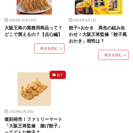
餃子と食べたい
餃子と飲みたい
魚醬
麺
麻婆豆腐
麻辣湯
通販
質問
節約
2023年10月19日
2023年6月1日
肉汁爆弾餃子
米飯
羽根つき スタミナ肉餃子
大阪王将の業務用商品って？
餃子×おかき 異色の組み合
羽根つきタン塩餃子
羽根つき餃子
肉ニラ水餃子
どこで買えるの？【点心編】
わせ！大阪王将監修「餃子風
肉まん・豚まん
肉餃子
豚まん
膨らむ
おかき」相性は？
蒸籠
衛生管理
袋入り餃子
続きを読む
続きを読む
謹製 羽根つき なにわのお好み餃子
豆苗
大阪王将
夏
5フリー
お酒
おうちde街中華コミュニティ
おうちごはん
おでん
餃子
お取り寄せ
お好み焼き
お弁当
キッチンSCM
うどん
キャンプ
キャンペーン
クリスピーひとくち餃子
クリスマス
スープ
せいろ
エビチリ
イベント
たれ
2023年2月10日
復刻発売！ファミリーマート
Strategic Cooking Management
bibigo
ESG
「大阪王将監修 揚げ餃子」
Global menu
Instagram
SDGs
SNS
X
ってどんな餃子？