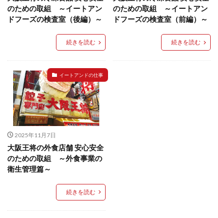
餃子と食べたい
餃子と飲みたい
魚醬
麺
のための取組 ～イートアン
のための取組 ～イートアン
ドフーズの検査室（後編）～
ドフーズの検査室（前編）～
麻婆豆腐
麻辣湯
通販
質問
節約
肉汁爆弾餃子
米飯
羽根つき スタミナ肉餃子
続きを読む
続きを読む
羽根つきタン塩餃子
羽根つき餃子
肉ニラ水餃子
肉まん・豚まん
肉餃子
豚まん
膨らむ
イートアンドの仕事
蒸籠
衛生管理
袋入り餃子
謹製 羽根つき なにわのお好み餃子
豆苗
大阪王将
夏
5フリー
お酒
おうちde街中華コミュニティ
おうちごはん
おでん
2025年11月7日
お取り寄せ
お好み焼き
お弁当
キッチンSCM
大阪王将の外食店舗 安心安全
うどん
キャンプ
キャンペーン
のための取組 ～外食事業の
クリスピーひとくち餃子
クリスマス
スープ
衛生管理篇～
せいろ
エビチリ
イベント
たれ
続きを読む
Strategic Cooking Management
bibigo
ESG
Global menu
Instagram
SDGs
SNS
X