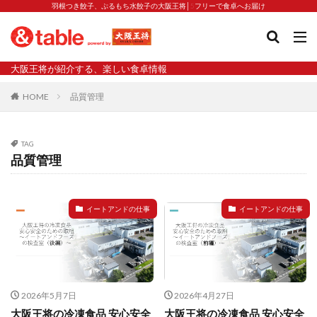
羽根つき餃子、ぷるもち水餃子の大阪王将│5フリーで食卓へお届け
タグ
大阪王将が紹介する、楽しい食卓情報
2023新商品
炒飯の素
業務スーパー
水餃子
HOME
品質管理
減塩
渡韓
渡韓ごっこ
炒飯
焼きそば
朝食
焼き方
焼き餃子
焼売
TAG
焼売と飲みたい
焼酎
猛暑
栄養
春雨
品質管理
白くなる
小籠包
大阪王将 背徳のバターすぎるぎょうざ
天津飯
夫婦
イートアンドの仕事
イートアンドの仕事
宇都宮
宮崎辛麺
宮崎餃子
小籠包と飲みたい
昇華
居酒屋
弁当
担々麺
揚げ餃子
新商品
旨辛
生産者
硬くなる
外食事業
食の安全
鉄ラー油
鍋
鍋スープ
2026年5月7日
2026年4月27日
開発秘話
関西万博
食と栄養
餃子
辛
大阪王将の冷凍食品 安心安全
大阪王将の冷凍食品 安心安全