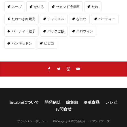
スープ
せいろ
セカンド冷凍庫
たれ
たれつき肉焼売
チャミスル
なにわ
パーティー
パーティー餃子
パックご飯
ハロウィン
ハンギョドン
ビビゴ
&tableについて
開発秘話
編集部
冷凍食品
レシピ
お問合せ
プライバシーポリシー
© Copyright 株式会社イートアンドフーズ