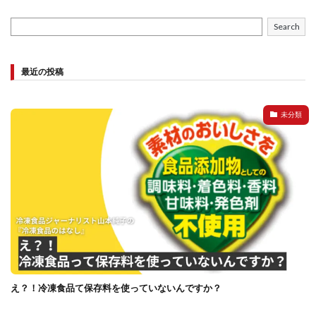
イートアンドの仕事
アウトドア
アヒージョ
Search
アレルギー
アレルゲン
アレンジ
アレンジレシピ
セカンド冷凍庫
たれつき肉焼売
最近の投稿
国産
冷凍食品ジャーナリスト山本純子の『冷凍食品のはなし』
冷凍から揚げ
冷凍やけ
冷凍ラーメン
未分類
冷凍弁当
冷凍焼売
冷凍食品
冷凍食品ライフハック
万博
冷凍食品豆知識
冷凍餃子
冷凍麺
品質管理
問い合わせ
回鍋肉
低糖質
ワンプレート
チャミスル
ビビゴ
なにわ
パーティー
パーティー餃子
パックご飯
ハロウィン
ハンギョドン
ファミリーマート
ワイン
ぷるもち水餃子
マンドゥ
メスティン
ラーメン
え？！冷凍食品て保存料を使っていないんですか？
ラーメンJourney
レシピ
만두