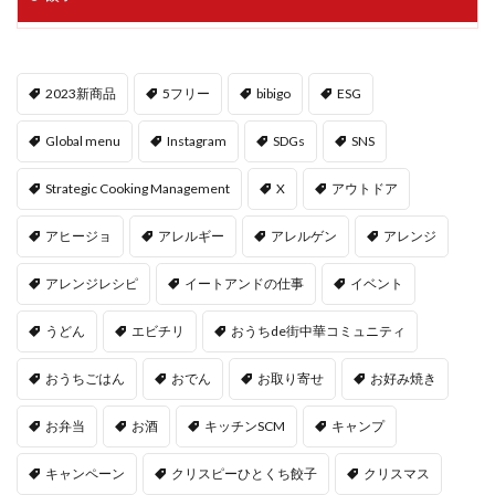
2023新商品
5フリー
bibigo
ESG
Global menu
Instagram
SDGs
SNS
Strategic Cooking Management
X
アウトドア
アヒージョ
アレルギー
アレルゲン
アレンジ
アレンジレシピ
イートアンドの仕事
イベント
うどん
エビチリ
おうちde街中華コミュニティ
おうちごはん
おでん
お取り寄せ
お好み焼き
お弁当
お酒
キッチンSCM
キャンプ
キャンペーン
クリスピーひとくち餃子
クリスマス