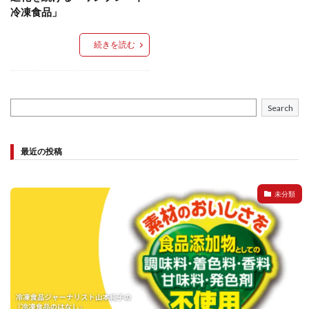
餃子と食べたい
餃子と飲みたい
魚醬
麺
冷凍食品」
麻婆豆腐
麻辣湯
通販
質問
節約
続きを読む
肉汁爆弾餃子
米飯
羽根つき スタミナ肉餃子
羽根つきタン塩餃子
羽根つき餃子
肉ニラ水餃子
肉まん・豚まん
肉餃子
豚まん
膨らむ
Search
蒸籠
衛生管理
袋入り餃子
謹製 羽根つき なにわのお好み餃子
豆苗
大阪王将
最近の投稿
夏
5フリー
お酒
おうちde街中華コミュニティ
おうちごはん
おでん
お取り寄せ
お好み焼き
お弁当
キッチンSCM
未分類
うどん
キャンプ
キャンペーン
クリスピーひとくち餃子
クリスマス
スープ
せいろ
エビチリ
イベント
たれ
Strategic Cooking Management
bibigo
ESG
Global menu
Instagram
SDGs
SNS
X