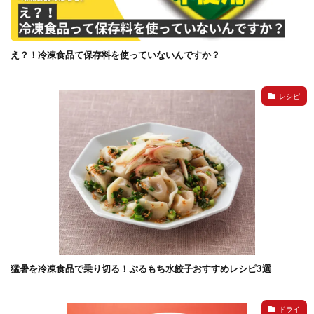
イートアンドの仕事
アウトドア
アヒージョ
アレルギー
アレルゲン
アレンジ
アレンジレシピ
セカンド冷凍庫
たれつき肉焼売
え？！冷凍食品て保存料を使っていないんですか？
国産
冷凍食品ジャーナリスト山本純子の『冷凍食品のはなし』
レシピ
冷凍から揚げ
冷凍やけ
冷凍ラーメン
冷凍弁当
冷凍焼売
冷凍食品
冷凍食品ライフハック
万博
冷凍食品豆知識
冷凍餃子
冷凍麺
品質管理
問い合わせ
回鍋肉
低糖質
ワンプレート
チャミスル
ビビゴ
なにわ
パーティー
パーティー餃子
パックご飯
ハロウィン
ハンギョドン
ファミリーマート
ワイン
ぷるもち水餃子
猛暑を冷凍食品で乗り切る！ぷるもち水餃子おすすめレシピ3選
マンドゥ
メスティン
ラーメン
ラーメンJourney
レシピ
만두
ドライ