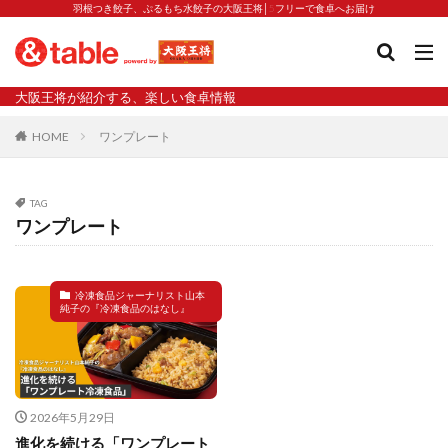
羽根つき餃子、ぷるもち水餃子の大阪王将│5フリーで食卓へお届け
タグ
大阪王将が紹介する、楽しい食卓情報
2023新商品
炒飯の素
業務スーパー
水餃子
HOME
ワンプレート
減塩
渡韓
渡韓ごっこ
炒飯
焼きそば
朝食
焼き方
焼き餃子
焼売
TAG
焼売と飲みたい
焼酎
猛暑
栄養
春雨
ワンプレート
白くなる
小籠包
大阪王将 背徳のバターすぎるぎょうざ
天津飯
夫婦
冷凍食品ジャーナリスト山本
純子の『冷凍食品のはなし』
宇都宮
宮崎辛麺
宮崎餃子
小籠包と飲みたい
昇華
居酒屋
弁当
担々麺
揚げ餃子
新商品
旨辛
生産者
硬くなる
外食事業
食の安全
鉄ラー油
鍋
鍋スープ
2026年5月29日
開発秘話
関西万博
食と栄養
餃子
辛
進化を続ける「ワンプレート