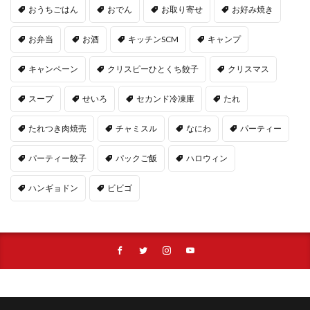
おうちごはん
おでん
お取り寄せ
お好み焼き
お弁当
お酒
キッチンSCM
キャンプ
キャンペーン
クリスピーひとくち餃子
クリスマス
スープ
せいろ
セカンド冷凍庫
たれ
たれつき肉焼売
チャミスル
なにわ
パーティー
パーティー餃子
パックご飯
ハロウィン
ハンギョドン
ビビゴ