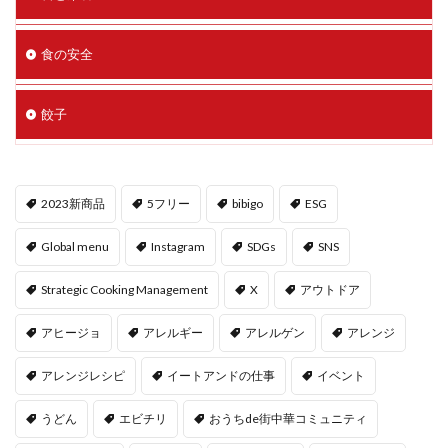
食の安全
餃子
2023新商品
5フリー
bibigo
ESG
Global menu
Instagram
SDGs
SNS
Strategic Cooking Management
X
アウトドア
アヒージョ
アレルギー
アレルゲン
アレンジ
アレンジレシピ
イートアンドの仕事
イベント
うどん
エビチリ
おうちde街中華コミュニティ