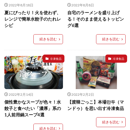
2022年8月18日
2022年8月8日
検索
夏にぴったり！火を使わず、
自宅のラーメンを盛り上げ
レンジで簡単水餃子のたれレ
る！そのまま使えるトッピン
シピ
グ6選
続きを読む
続きを読む
冷凍食品
冷凍食品
2022年2月14日
2022年2月2日
個性豊かなスープが色々！水
【渡韓ごっこ】本場만두（マ
餃子と食べたい「濃厚」系の
ンドゥ）を思い出す冷凍食品
1人前用鍋スープ4選
続きを読む
続きを読む