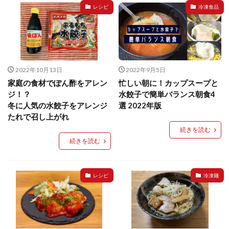
イートアンドの仕事
アウトドア
アヒージョ
レシピ
冷凍食品
アレルギー
アレルゲン
アレンジ
アレンジレシピ
セカンド冷凍庫
たれつき肉焼売
国産
冷凍食品ジャーナリスト山本純子の『冷凍食品のはなし』
2022年10月13日
2022年9月5日
家庭の食材でぽん酢をアレン
忙しい朝に！カップスープと
冷凍から揚げ
冷凍やけ
冷凍ラーメン
ジ！？
水餃子で簡単バランス朝食4
冷凍弁当
冷凍焼売
冷凍食品
冬に人気の水餃子をアレンジ
選 2022年版
冷凍食品ライフハック
万博
冷凍食品豆知識
たれで召し上がれ
冷凍餃子
冷凍麺
品質管理
問い合わせ
続きを読む
続きを読む
回鍋肉
低糖質
ワンプレート
チャミスル
ビビゴ
なにわ
パーティー
パーティー餃子
パックご飯
ハロウィン
ハンギョドン
レシピ
冷凍麺
ファミリーマート
ワイン
ぷるもち水餃子
マンドゥ
メスティン
ラーメン
ラーメンJourney
レシピ
만두