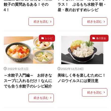
餃子と食べたい
餃子と飲みたい
魚醬
麺
餃子の質問あるある！その
ラス！ ぷるもち水餃子 朝・
4！
昼・夜のおすすめレシピ
麻婆豆腐
麻辣湯
通販
質問
節約
肉汁爆弾餃子
米飯
羽根つき スタミナ肉餃子
続きを読む
続きを読む
羽根つきタン塩餃子
羽根つき餃子
肉ニラ水餃子
肉まん・豚まん
肉餃子
豚まん
膨らむ
レシピ
食の安全
蒸籠
衛生管理
袋入り餃子
謹製 羽根つき なにわのお好み餃子
豆苗
大阪王将
夏
5フリー
お酒
おうちde街中華コミュニティ
おうちごはん
おでん
2022年12月1日
2022年11月24日
お取り寄せ
お好み焼き
お弁当
キッチンSCM
～水餃子入門編～ お好きな
美味しく冬を楽しむために！
うどん
キャンプ
キャンペーン
スープに入れるだけ！なんに
ノロウイルスには要注意
クリスピーひとくち餃子
クリスマス
スープ
でも合う水餃子のレシピ紹介
せいろ
エビチリ
イベント
たれ
続きを読む
続きを読む
Strategic Cooking Management
bibigo
ESG
Global menu
Instagram
SDGs
SNS
X