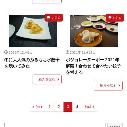
レシピ
レシピ
2021年12月6日
2021年11月12日
冬に大人気のぷるもち水餃子
ボジョレーヌーボー 2021年
を焼いてみた
解禁！合わせて食べたい餃子
を考える
続きを読む
続きを読む
Prev
1
2
3
4
Next
Search