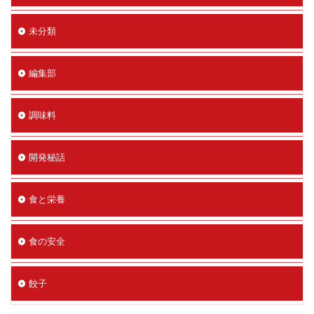
未分類
編集部
調味料
開発秘話
食と栄養
食の安全
餃子