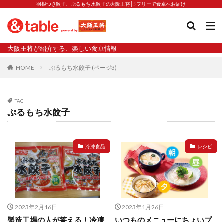
羽根つき餃子、ぷるもち水餃子の大阪王将│5フリーで食卓へお届け
タグ
大阪王将が紹介する、楽しい食卓情報
2023新商品
炒飯の素
業務スーパー
水餃子
HOME
ぷるもち水餃子 (ページ3)
減塩
渡韓
渡韓ごっこ
炒飯
焼きそば
朝食
焼き方
焼き餃子
焼売
TAG
焼売と飲みたい
焼酎
猛暑
栄養
春雨
ぷるもち水餃子
白くなる
小籠包
大阪王将 背徳のバターすぎるぎょうざ
天津飯
夫婦
冷凍食品
レシピ
宇都宮
宮崎辛麺
宮崎餃子
小籠包と飲みたい
昇華
居酒屋
弁当
担々麺
揚げ餃子
新商品
旨辛
生産者
硬くなる
外食事業
食の安全
鉄ラー油
鍋
鍋スープ
2023年2月16日
2023年1月26日
開発秘話
関西万博
食と栄養
餃子
辛
製造工場の人が答える！冷凍
いつものメニューにちょいプ