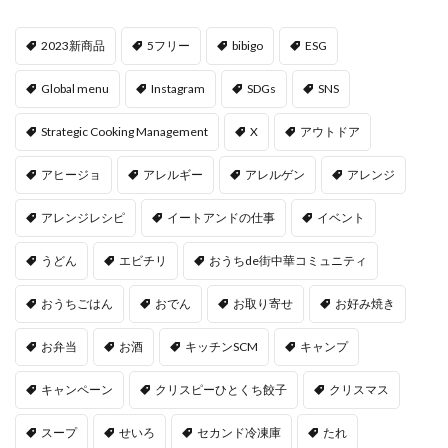
2023新商品
5フリー
bibigo
ESG
Global menu
Instagram
SDGs
SNS
Strategic Cooking Management
X
アウトドア
アヒージョ
アレルギー
アレルゲン
アレンジ
アレンジレシピ
イートアンドの仕事
イベント
うどん
エビチリ
おうちde街中華コミュニティ
おうちごはん
おでん
お取り寄せ
お好み焼き
お弁当
お酒
キッチンSCM
キャンプ
キャンペーン
クリスピーひとくち餃子
クリスマス
スープ
せいろ
セカンド冷凍庫
たれ