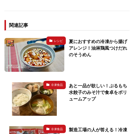
関連記事
夏におすすめの冷凍から揚げ
レシピ
アレンジ！油淋鶏風つけだれ
のそうめん
あと一品が欲しい！ぷるもち
冷凍食品
水餃子のみそ汁で食卓をボリ
ュームアップ
製造工場の人が答える！冷凍
冷凍食品