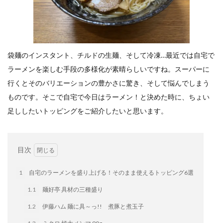
餃子と食べたい
餃子と飲みたい
魚醬
麺
麻婆豆腐
麻辣湯
通販
質問
節約
肉汁爆弾餃子
米飯
羽根つき スタミナ肉餃子
羽根つきタン塩餃子
羽根つき餃子
肉ニラ水餃子
袋麺のインスタント、チルドの生麺、そして冷凍…最近では自宅で
肉まん・豚まん
肉餃子
豚まん
膨らむ
ラーメンを楽しむ手段の多様化が素晴らしいですね。スーパーに
蒸籠
衛生管理
袋入り餃子
行くとそのバリエーションの豊かさに驚き、そして悩んでしまう
謹製 羽根つき なにわのお好み餃子
豆苗
大阪王将
ものです。そこで自宅で今日はラーメン！と決めた時に、ちょい
夏
5フリー
お酒
足ししたいトッピングをご紹介したいと思います。
おうちde街中華コミュニティ
おうちごはん
おでん
お取り寄せ
お好み焼き
お弁当
キッチンSCM
目次
うどん
キャンプ
キャンペーン
クリスピーひとくち餃子
クリスマス
スープ
1
自宅のラーメンを盛り上げる！そのまま使えるトッピング6選
せいろ
エビチリ
イベント
たれ
1.1
麺好亭 具材の三種盛り
Strategic Cooking Management
bibigo
ESG
1.2
伊藤ハム 麺に具～っ!! 煮豚と煮玉子
Global menu
Instagram
SDGs
SNS
X