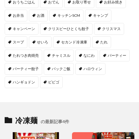
おうちごはん
おでん
お取り寄せ
お好み焼き
お弁当
お酒
キッチンSCM
キャンプ
キャンペーン
クリスピーひとくち餃子
クリスマス
スープ
せいろ
セカンド冷凍庫
たれ
たれつき肉焼売
チャミスル
なにわ
パーティー
パーティー餃子
パックご飯
ハロウィン
ハンギョドン
ビビゴ
冷凍麺
の最新記事4件