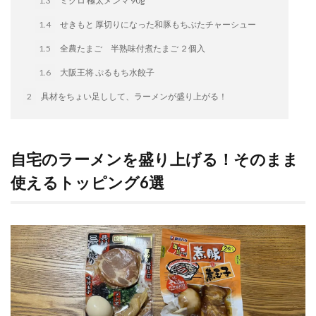
1.3
ミクロ 極太メンマ 90g
イートアンドの仕事
アウトドア
アヒージョ
1.4
せきもと 厚切りになった和豚もちぶたチャーシュー
アレルギー
アレルゲン
アレンジ
1.5
全農たまご 半熟味付煮たまご ２個入
アレンジレシピ
セカンド冷凍庫
たれつき肉焼売
1.6
大阪王将 ぷるもち水餃子
国産
冷凍食品ジャーナリスト山本純子の『冷凍食品のはなし』
2
具材をちょい足しして、ラーメンが盛り上がる！
冷凍から揚げ
冷凍やけ
冷凍ラーメン
冷凍弁当
冷凍焼売
冷凍食品
自宅のラーメンを盛り上げる！そのまま
冷凍食品ライフハック
万博
冷凍食品豆知識
使えるトッピング6選
冷凍餃子
冷凍麺
品質管理
問い合わせ
回鍋肉
低糖質
ワンプレート
チャミスル
ビビゴ
なにわ
パーティー
パーティー餃子
パックご飯
ハロウィン
ハンギョドン
ファミリーマート
ワイン
ぷるもち水餃子
マンドゥ
メスティン
ラーメン
ラーメンJourney
レシピ
만두