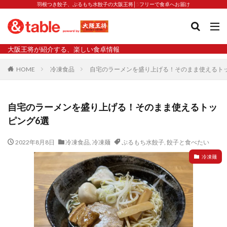
羽根つき餃子、ぷるもち水餃子の大阪王将│5フリーで食卓へお届け
タグ
大阪王将が紹介する、楽しい食卓情報
2023新商品
炒飯の素
業務スーパー
水餃子
HOME
冷凍食品
自宅のラーメンを盛り上げる！そのまま使えるト
減塩
渡韓
渡韓ごっこ
炒飯
焼きそば
朝食
焼き方
焼き餃子
焼売
自宅のラーメンを盛り上げる！そのまま使えるトッ
焼売と飲みたい
焼酎
猛暑
栄養
春雨
ピング6選
白くなる
小籠包
大阪王将 背徳のバターすぎるぎょうざ
天津飯
夫婦
2022年8月8日
冷凍食品
,
冷凍麺
ぷるもち水餃子
,
餃子と食べたい
宇都宮
宮崎辛麺
宮崎餃子
小籠包と飲みたい
冷凍麺
昇華
居酒屋
弁当
担々麺
揚げ餃子
新商品
旨辛
生産者
硬くなる
外食事業
食の安全
鉄ラー油
鍋
鍋スープ
開発秘話
関西万博
食と栄養
餃子
辛