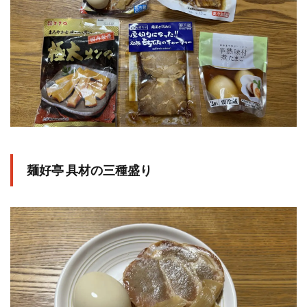
検索
麺好亭 具材の三種盛り