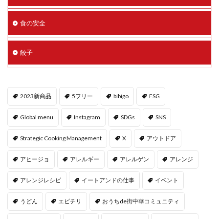
食の安全
餃子
2023新商品
5フリー
bibigo
ESG
Global menu
Instagram
SDGs
SNS
Strategic Cooking Management
X
アウトドア
アヒージョ
アレルギー
アレルゲン
アレンジ
アレンジレシピ
イートアンドの仕事
イベント
うどん
エビチリ
おうちde街中華コミュニティ