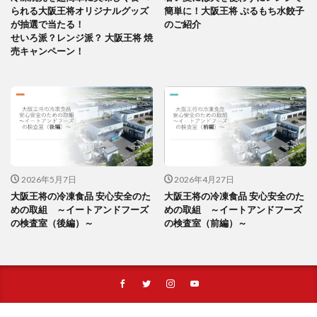
られる大阪王将オリジナルグッズ
簡単に！大阪王将 ぷるもち水餃子
が抽選で当たる！
のご紹介
せいろ派？レンジ派？ 大阪王将 焼
売キャンペーン！
2026年5月7日
2026年4月27日
大阪王将の冷凍食品 安心安全のた
大阪王将の冷凍食品 安心安全のた
めの取組 ～イートアンドフーズ
めの取組 ～イートアンドフーズ
の検査室（後編）～
の検査室（前編）～