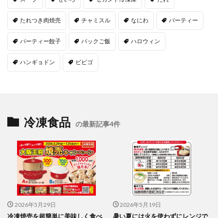
たれつき肉焼売
チャミスル
なにわ
パーティー
パーティー餃子
パックご飯
ハロウィン
ハンギョドン
ビビゴ
冷凍食品
の最新記事4件
2026年5月29日
2026年5月19日
冷凍焼売を超簡単に美味しく食べ
暑い夏には火を使わずにレンジで