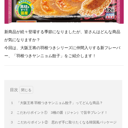
餃子と食べたい
餃子と飲みたい
魚醬
麺
麻婆豆腐
麻辣湯
通販
質問
節約
肉汁爆弾餃子
米飯
羽根つき スタミナ肉餃子
羽根つきタン塩餃子
羽根つき餃子
肉ニラ水餃子
新商品が続々登場する季節になりましたが、皆さんはどんな商品
肉まん・豚まん
肉餃子
豚まん
膨らむ
が気になりますか？
蒸籠
衛生管理
袋入り餃子
今回は、大阪王将の羽根つきシリーズに仲間入りする新フレーバ
謹製 羽根つき なにわのお好み餃子
豆苗
大阪王将
ー、「羽根つきヤンニョム餃子」をご紹介します！
夏
5フリー
お酒
おうちde街中華コミュニティ
おうちごはん
おでん
お取り寄せ
お好み焼き
お弁当
キッチンSCM
うどん
キャンプ
キャンペーン
目次
クリスピーひとくち餃子
クリスマス
スープ
1
「大阪王将 羽根つきヤンニョム餃子」ってどんな商品？
せいろ
エビチリ
イベント
たれ
2
こだわりポイント① 3種の醤（ジャン）で旨辛ブレンド！
Strategic Cooking Management
bibigo
ESG
3
こだわりポイント② 思わず手に取りたくなる韓国風パッケージ
Global menu
Instagram
SDGs
SNS
X