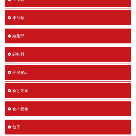
未分類
編集部
調味料
開発秘話
食と栄養
食の安全
餃子