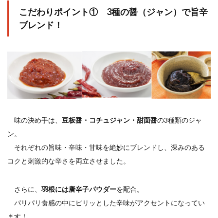
こだわりポイント① 3種の醤（ジャン）で旨辛
検索
ブレンド！
味の決め手は、
豆板醤・コチュジャン・甜面醤
の3種類のジャ
ン。
それぞれの旨味・辛味・甘味を絶妙にブレンドし、深みのある
コクと刺激的な辛さを両立させました。
さらに、
羽根には唐辛子パウダー
を配合。
パリパリ食感の中にピリッとした辛味がアクセントになってい
ます！