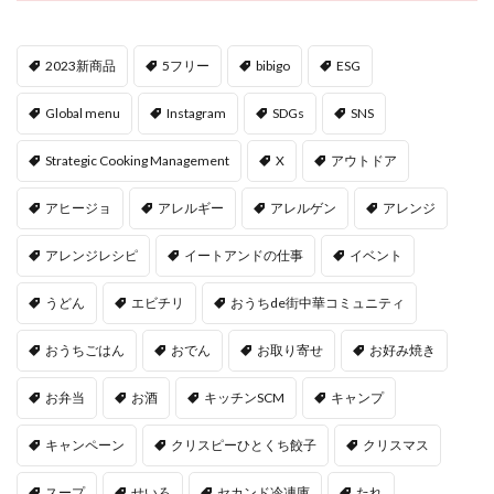
2023新商品
5フリー
bibigo
ESG
Global menu
Instagram
SDGs
SNS
Strategic Cooking Management
X
アウトドア
アヒージョ
アレルギー
アレルゲン
アレンジ
アレンジレシピ
イートアンドの仕事
イベント
うどん
エビチリ
おうちde街中華コミュニティ
おうちごはん
おでん
お取り寄せ
お好み焼き
お弁当
お酒
キッチンSCM
キャンプ
キャンペーン
クリスピーひとくち餃子
クリスマス
スープ
せいろ
セカンド冷凍庫
たれ