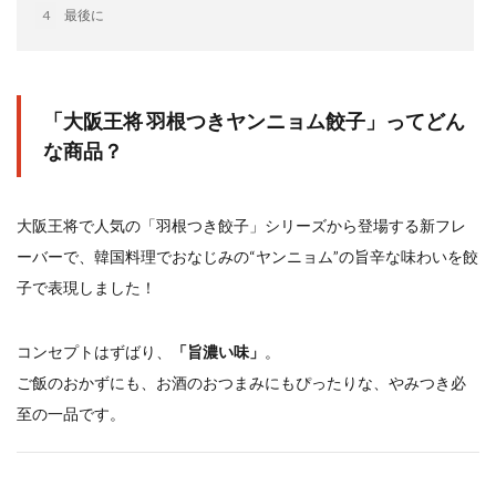
イートアンドの仕事
アウトドア
アヒージョ
4
最後に
アレルギー
アレルゲン
アレンジ
アレンジレシピ
セカンド冷凍庫
たれつき肉焼売
国産
「大阪王将 羽根つきヤンニョム餃子」ってどん
な商品？
冷凍食品ジャーナリスト山本純子の『冷凍食品のはなし』
冷凍から揚げ
冷凍やけ
冷凍ラーメン
冷凍弁当
冷凍焼売
冷凍食品
大阪王将で人気の「羽根つき餃子」シリーズから登場する新フレ
冷凍食品ライフハック
万博
冷凍食品豆知識
ーバーで、韓国料理でおなじみの“ヤンニョム”の旨辛な味わいを餃
冷凍餃子
冷凍麺
品質管理
問い合わせ
子で表現しました！
回鍋肉
低糖質
ワンプレート
チャミスル
ビビゴ
なにわ
パーティー
パーティー餃子
コンセプトはずばり、
「旨濃い味」
。
パックご飯
ハロウィン
ハンギョドン
ご飯のおかずにも、お酒のおつまみにもぴったりな、やみつき必
至の一品です。
ファミリーマート
ワイン
ぷるもち水餃子
マンドゥ
メスティン
ラーメン
ラーメンJourney
レシピ
만두