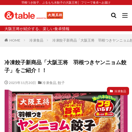
羽根つき餃子、ぷるもち水餃子の大阪王将│5フリーで食卓へお届け
タグ
大阪王将が紹介する、楽しい食卓情報
2023新商品
炒飯の素
業務スーパー
水餃子
HOME
冷凍食品
冷凍餃子新商品「大阪王将 羽根つきヤンニョム
減塩
渡韓
渡韓ごっこ
炒飯
焼きそば
朝食
焼き方
焼き餃子
焼売
冷凍餃子新商品「大阪王将 羽根つきヤンニョム餃
焼売と飲みたい
焼酎
猛暑
栄養
春雨
子」をご紹介！！
白くなる
小籠包
大阪王将 背徳のバターすぎるぎょうざ
天津飯
夫婦
2025年11月20日
冷凍食品
,
餃子
宇都宮
宮崎辛麺
宮崎餃子
小籠包と飲みたい
冷凍食品
昇華
居酒屋
弁当
担々麺
揚げ餃子
新商品
旨辛
生産者
硬くなる
外食事業
食の安全
鉄ラー油
鍋
鍋スープ
開発秘話
関西万博
食と栄養
餃子
辛