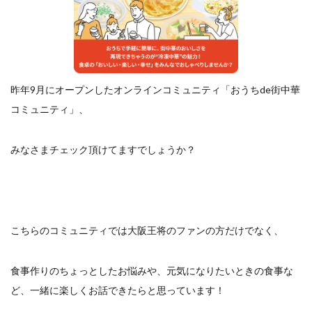
餃子と食べたい
餃子と飲みたい
魚醬
麺
麻婆豆腐
麻辣湯
通販
質問
節約
肉汁爆弾餃子
米飯
羽根つき スタミナ肉餃子
羽根つきタン塩餃子
羽根つき餃子
肉ニラ水餃子
昨年9月にオープンしたオンラインコミュニティ「おうちde街中華
肉まん・豚まん
肉餃子
豚まん
膨らむ
コミュニティ」、
蒸籠
衛生管理
袋入り餃子
謹製 羽根つき なにわのお好み餃子
豆苗
大阪王将
みなさまチェック頂けてますでしょうか？
夏
5フリー
お酒
おうちde街中華コミュニティ
おうちごはん
おでん
お取り寄せ
お好み焼き
お弁当
キッチンSCM
うどん
キャンプ
キャンペーン
こちらのコミュニティでは大阪王将のファンの方だけでなく、
クリスピーひとくち餃子
クリスマス
スープ
せいろ
エビチリ
イベント
たれ
食事作りのちょっとしたお悩みや、元気になりたいときの食事な
Strategic Cooking Management
bibigo
ESG
ど、一緒に楽しくお話できたらと思っています！
Global menu
Instagram
SDGs
SNS
X