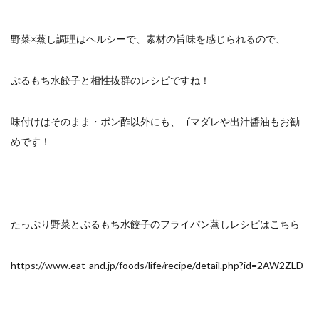
野菜×蒸し調理はヘルシーで、素材の旨味を感じられるので、
ぷるもち水餃子と相性抜群のレシピですね！
味付けはそのまま・ポン酢以外にも、ゴマダレや出汁醬油もお勧
めです！
たっぷり野菜とぷるもち水餃子のフライパン蒸しレシピはこちら
https://www.eat-and.jp/foods/life/recipe/detail.php?id=2AW2ZLD