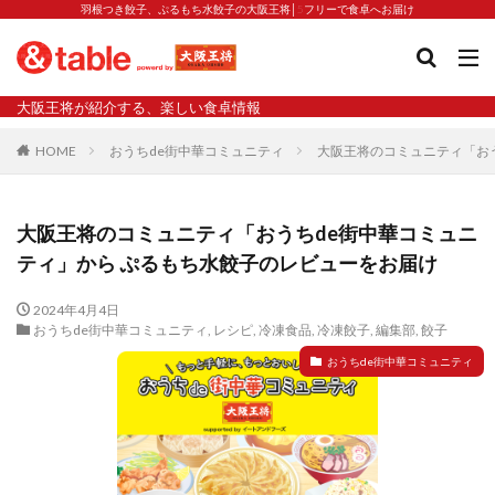
羽根つき餃子、ぷるもち水餃子の大阪王将│5フリーで食卓へお届け
タグ
大阪王将が紹介する、楽しい食卓情報
2023新商品
炒飯の素
業務スーパー
水餃子
HOME
おうちde街中華コミュニティ
大阪王将のコミュニティ「お
減塩
渡韓
渡韓ごっこ
炒飯
焼きそば
朝食
焼き方
焼き餃子
焼売
大阪王将のコミュニティ「おうちde街中華コミュニ
焼売と飲みたい
焼酎
猛暑
栄養
春雨
ティ」から ぷるもち水餃子のレビューをお届け
白くなる
小籠包
大阪王将 背徳のバターすぎるぎょうざ
天津飯
夫婦
2024年4月4日
おうちde街中華コミュニティ
,
レシピ
,
冷凍食品
,
冷凍餃子
,
編集部
,
餃子
宇都宮
宮崎辛麺
宮崎餃子
小籠包と飲みたい
おうちde街中華コミュニティ
昇華
居酒屋
弁当
担々麺
揚げ餃子
新商品
旨辛
生産者
硬くなる
外食事業
食の安全
鉄ラー油
鍋
鍋スープ
開発秘話
関西万博
食と栄養
餃子
辛