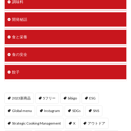
調味料
開発秘話
食と栄養
食の安全
餃子
2023新商品
5フリー
bibigo
ESG
Global menu
Instagram
SDGs
SNS
Strategic Cooking Management
X
アウトドア