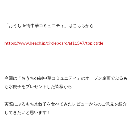
イートアンドの仕事
アウトドア
アヒージョ
アレルギー
アレルゲン
アレンジ
アレンジレシピ
セカンド冷凍庫
たれつき肉焼売
「おうちde街中華コミュニティ」はこちらから
国産
冷凍食品ジャーナリスト山本純子の『冷凍食品のはなし』
https://www.beach.jp/circleboard/af11547/topictitle
冷凍から揚げ
冷凍やけ
冷凍ラーメン
冷凍弁当
冷凍焼売
冷凍食品
冷凍食品ライフハック
万博
冷凍食品豆知識
冷凍餃子
冷凍麺
品質管理
問い合わせ
今回は「おうちde街中華コミュニティ」のオープン企画でぷるも
回鍋肉
低糖質
ワンプレート
チャミスル
ち水餃子をプレゼントした皆様から
ビビゴ
なにわ
パーティー
パーティー餃子
パックご飯
ハロウィン
ハンギョドン
実際にぷるもち水餃子を食べてみたレビューからのご意見を紹介
してきたいと思います！
ファミリーマート
ワイン
ぷるもち水餃子
マンドゥ
メスティン
ラーメン
ラーメンJourney
レシピ
만두