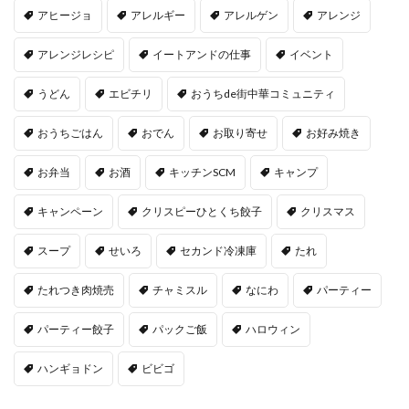
アヒージョ
アレルギー
アレルゲン
アレンジ
アレンジレシピ
イートアンドの仕事
イベント
うどん
エビチリ
おうちde街中華コミュニティ
おうちごはん
おでん
お取り寄せ
お好み焼き
お弁当
お酒
キッチンSCM
キャンプ
キャンペーン
クリスピーひとくち餃子
クリスマス
スープ
せいろ
セカンド冷凍庫
たれ
たれつき肉焼売
チャミスル
なにわ
パーティー
パーティー餃子
パックご飯
ハロウィン
ハンギョドン
ビビゴ