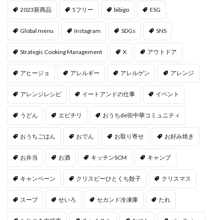
2023新商品
5フリー
bibigo
ESG
Global menu
Instagram
SDGs
SNS
Strategic Cooking Management
X
アウトドア
アヒージョ
アレルギー
アレルゲン
アレンジ
アレンジレシピ
イートアンドの仕事
イベント
うどん
エビチリ
おうちde街中華コミュニティ
おうちごはん
おでん
お取り寄せ
お好み焼き
お弁当
お酒
キッチンSCM
キャンプ
キャンペーン
クリスピーひとくち餃子
クリスマス
スープ
せいろ
セカンド冷凍庫
たれ