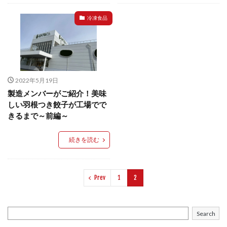
イートアンドの仕事
アウトドア
アヒージョ
冷凍食品
アレルギー
アレルゲン
アレンジ
アレンジレシピ
セカンド冷凍庫
たれつき肉焼売
国産
冷凍食品ジャーナリスト山本純子の『冷凍食品のはなし』
2022年5月19日
冷凍から揚げ
冷凍やけ
冷凍ラーメン
製造メンバーがご紹介！美味
冷凍弁当
冷凍焼売
冷凍食品
しい羽根つき餃子が工場でで
冷凍食品ライフハック
万博
冷凍食品豆知識
きるまで～前編～
冷凍餃子
冷凍麺
品質管理
問い合わせ
続きを読む
回鍋肉
低糖質
ワンプレート
チャミスル
ビビゴ
なにわ
パーティー
パーティー餃子
パックご飯
ハロウィン
ハンギョドン
Prev
1
2
ファミリーマート
ワイン
ぷるもち水餃子
マンドゥ
メスティン
ラーメン
Search
ラーメンJourney
レシピ
만두