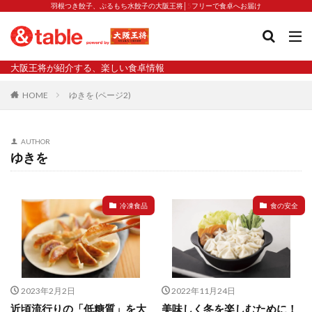
羽根つき餃子、ぷるもち水餃子の大阪王将│5フリーで食卓へお届け
タグ
大阪王将が紹介する、楽しい食卓情報
2023新商品
炒飯の素
業務スーパー
水餃子
HOME
ゆきを (ページ2)
減塩
渡韓
渡韓ごっこ
炒飯
焼きそば
朝食
焼き方
焼き餃子
焼売
AUTHOR
焼売と飲みたい
焼酎
猛暑
栄養
春雨
ゆきを
白くなる
小籠包
大阪王将 背徳のバターすぎるぎょうざ
天津飯
夫婦
冷凍食品
食の安全
宇都宮
宮崎辛麺
宮崎餃子
小籠包と飲みたい
昇華
居酒屋
弁当
担々麺
揚げ餃子
新商品
旨辛
生産者
硬くなる
外食事業
食の安全
鉄ラー油
鍋
鍋スープ
2023年2月2日
2022年11月24日
開発秘話
関西万博
食と栄養
餃子
辛
近頃流行りの「低糖質」を大
美味しく冬を楽しむために！