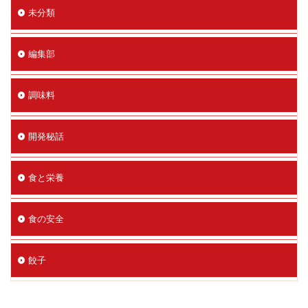
未分類
編集部
調味料
開発秘話
食と栄養
食の安全
餃子