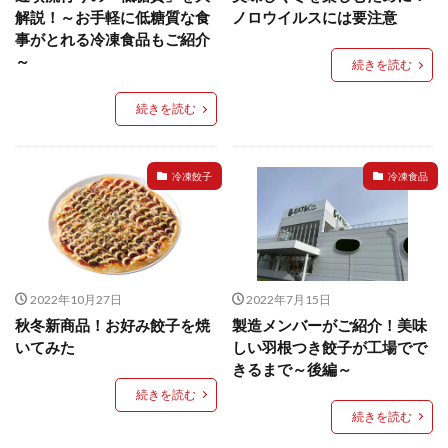
餃子と食べたい
餃子と飲みたい
魚醬
麺
解説！～お手軽に低糖質な食
ノロウイルスには要注意
事がとれる冷凍食品もご紹介
麻婆豆腐
麻辣湯
通販
質問
節約
～
続きを読む
肉汁爆弾餃子
米飯
羽根つき スタミナ肉餃子
羽根つきタン塩餃子
羽根つき餃子
肉ニラ水餃子
続きを読む
肉まん・豚まん
肉餃子
豚まん
膨らむ
蒸籠
衛生管理
袋入り餃子
冷凍餃子
冷凍食品
謹製 羽根つき なにわのお好み餃子
豆苗
大阪王将
夏
5フリー
お酒
おうちde街中華コミュニティ
おうちごはん
おでん
お取り寄せ
お好み焼き
お弁当
キッチンSCM
2022年10月27日
2022年7月15日
うどん
キャンプ
キャンペーン
秋冬新商品！お好み餃子を焼
製造メンバーがご紹介！美味
クリスピーひとくち餃子
クリスマス
スープ
いてみた
しい羽根つき餃子が工場でで
きるまで～後編～
せいろ
エビチリ
イベント
たれ
続きを読む
Strategic Cooking Management
bibigo
ESG
続きを読む
Global menu
Instagram
SDGs
SNS
X