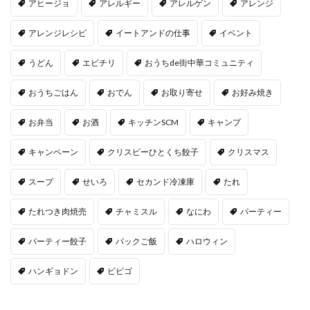
アヒージョ
アレルギー
アレルゲン
アレンジ
アレンジレシピ
イートアンドの仕事
イベント
うどん
エビチリ
おうちde街中華コミュニティ
おうちごはん
おでん
お取り寄せ
お好み焼き
お弁当
お酒
キッチンSCM
キャンプ
キャンペーン
クリスピーひとくち餃子
クリスマス
スープ
せいろ
セカンド冷凍庫
たれ
たれつき肉焼売
チャミスル
なにわ
パーティー
パーティー餃子
パックご飯
ハロウィン
ハンギョドン
ビビゴ