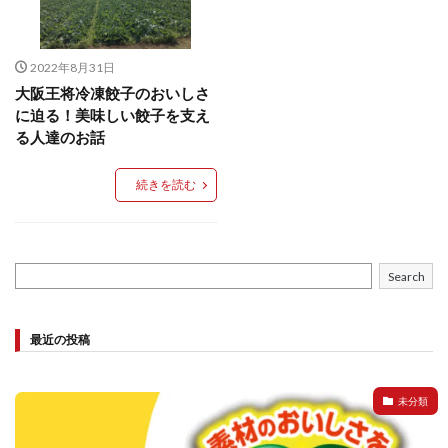
餃子と食べたい
餃子と飲みたい
魚醬
麺
麻婆豆腐
麻辣湯
通販
質問
節約
2022年8月31日
肉汁爆弾餃子
米飯
羽根つき スタミナ肉餃子
大阪王将冷凍餃子のおいしさ
羽根つきタン塩餃子
羽根つき餃子
肉ニラ水餃子
に迫る！美味しい餃子を支え
肉まん・豚まん
肉餃子
豚まん
膨らむ
る人達のお話
蒸籠
衛生管理
袋入り餃子
続きを読む
謹製 羽根つき なにわのお好み餃子
豆苗
大阪王将
夏
5フリー
お酒
おうちde街中華コミュニティ
おうちごはん
おでん
Search
お取り寄せ
お好み焼き
お弁当
キッチンSCM
うどん
キャンプ
キャンペーン
最近の投稿
クリスピーひとくち餃子
クリスマス
スープ
せいろ
エビチリ
イベント
たれ
Strategic Cooking Management
bibigo
ESG
未分類
Global menu
Instagram
SDGs
SNS
X