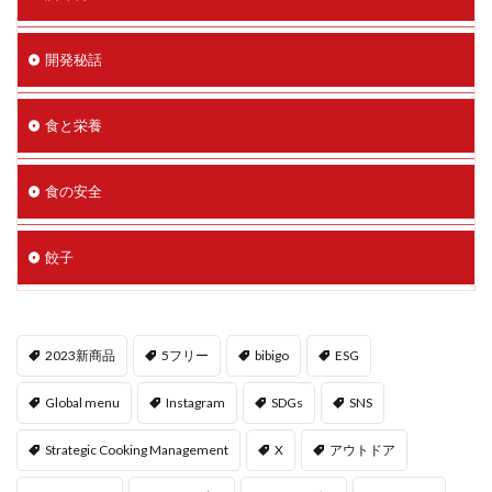
開発秘話
食と栄養
食の安全
餃子
2023新商品
5フリー
bibigo
ESG
Global menu
Instagram
SDGs
SNS
Strategic Cooking Management
X
アウトドア