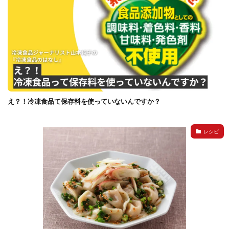
イートアンドの仕事
アウトドア
アヒージョ
アレルギー
アレルゲン
アレンジ
アレンジレシピ
セカンド冷凍庫
たれつき肉焼売
国産
冷凍食品ジャーナリスト山本純子の『冷凍食品のはなし』
冷凍から揚げ
冷凍やけ
冷凍ラーメン
冷凍弁当
冷凍焼売
冷凍食品
え？！冷凍食品て保存料を使っていないんですか？
冷凍食品ライフハック
万博
冷凍食品豆知識
冷凍餃子
冷凍麺
品質管理
問い合わせ
レシピ
回鍋肉
低糖質
ワンプレート
チャミスル
ビビゴ
なにわ
パーティー
パーティー餃子
パックご飯
ハロウィン
ハンギョドン
ファミリーマート
ワイン
ぷるもち水餃子
マンドゥ
メスティン
ラーメン
ラーメンJourney
レシピ
만두