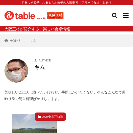
羽根つき餃子、ぷるもち水餃子の大阪王将│5フリーで食卓へお届け
タグ
大阪王将が紹介する、楽しい食卓情報
2023新商品
炒飯の素
業務スーパー
水餃子
HOME
キム
減塩
渡韓
渡韓ごっこ
炒飯
焼きそば
朝食
焼き方
焼き餃子
焼売
AUTHOR
焼売と飲みたい
焼酎
猛暑
栄養
春雨
キム
白くなる
小籠包
大阪王将 背徳のバターすぎるぎょうざ
天津飯
夫婦
宇都宮
宮崎辛麺
宮崎餃子
小籠包と飲みたい
美味しいごはんは食べたいけれど、手間はかけたくない。そんなこんなで男
独り身で簡単料理ばかりしてます。
昇華
居酒屋
弁当
担々麺
揚げ餃子
新商品
旨辛
生産者
硬くなる
外食事業
冷凍食品豆知識
食の安全
鉄ラー油
鍋
鍋スープ
開発秘話
関西万博
食と栄養
餃子
辛