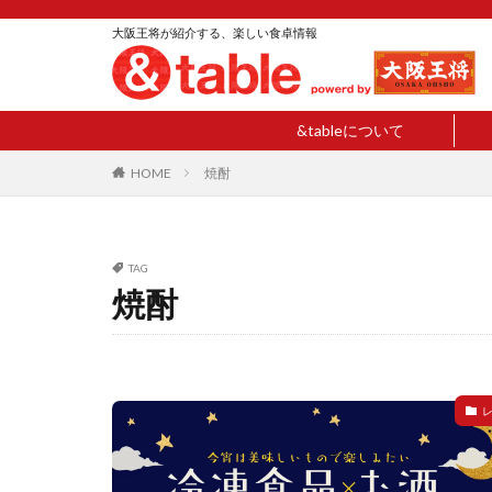
大阪王将が紹介する、楽しい食卓情報
&tableについて
HOME
焼酎
TAG
焼酎