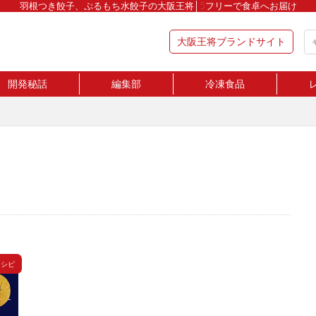
羽根つき餃子、ぷるもち水餃子の大阪王将│5フリーで食卓へお届け
大阪王将ブランドサイト
開発秘話
編集部
冷凍食品
レシピ