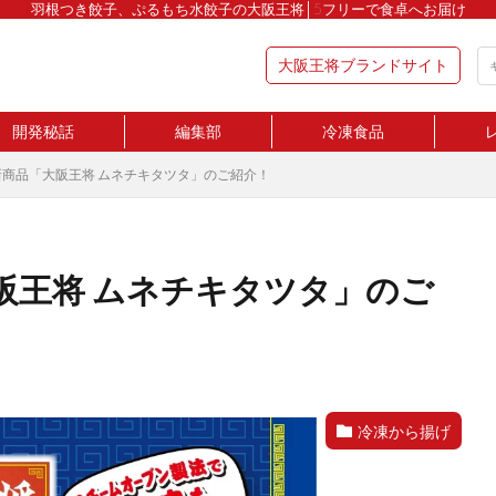
羽根つき餃子、ぷるもち水餃子の大阪王将│5フリーで食卓へお届け
大阪王将ブランドサイト
開発秘話
編集部
冷凍食品
商品「大阪王将 ムネチキタツタ」のご紹介！
阪王将 ムネチキタツタ」のご
冷凍から揚げ