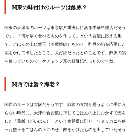
関東の味付けのルーツは酢豚？
関東の天津飯のルーツは東京駅八重洲口にある中華料理店だそう
です。「何か早く食べるものを作って」という要望に応える形
で、ごはんの上に蟹玉（芙蓉蟹肉）をのせ、酢豚の餡を応用した
餡をかけて出したところ、大好評だったとのことです。酢豚の餡
を使っていたので、ケチャップ系の甘酢餡だったのですね。
関西では蟹？海老？
関西のルーツは大阪だそうです。戦後の食糧が思うように手に入
らない時代に、天津の食習慣に準じてごはんの上におかずで蓋を
した「蓋飯（がいはん）」という食習慣に則り、ワタリガニを使
った蟹玉をごはんの上にのせ、餡をかけたものを出していたそう