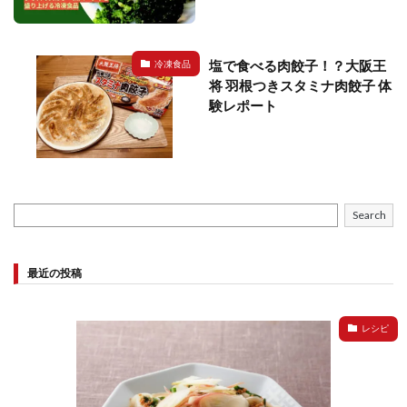
塩で食べる肉餃子！？大阪王
冷凍食品
将 羽根つきスタミナ肉餃子 体
験レポート
Search
最近の投稿
レシピ