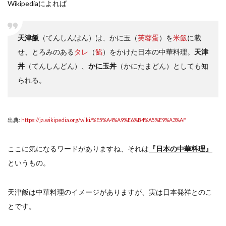
Wikipediaによれば
天津飯
（てんしんはん）は、かに玉（
芙蓉蛋
）を
米飯
に載
せ、とろみのある
タレ
（
餡
）をかけた日本の中華料理。
天津
丼
（てんしんどん）、
かに玉丼
（かにたまどん）としても知
られる。
出典:
https://ja.wikipedia.org/wiki/%E5%A4%A9%E6%B4%A5%E9%A3%AF
ここに気になるワードがありますね、それは
『日本の中華料理』
というもの。
天津飯は中華料理のイメージがありますが、実は日本発祥とのこ
とです。