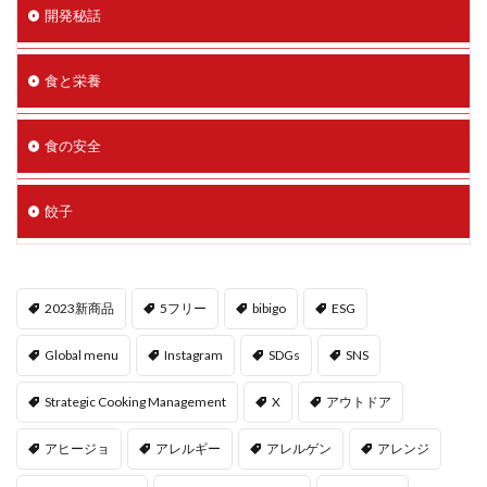
開発秘話
食と栄養
食の安全
餃子
2023新商品
5フリー
bibigo
ESG
Global menu
Instagram
SDGs
SNS
Strategic Cooking Management
X
アウトドア
アヒージョ
アレルギー
アレルゲン
アレンジ