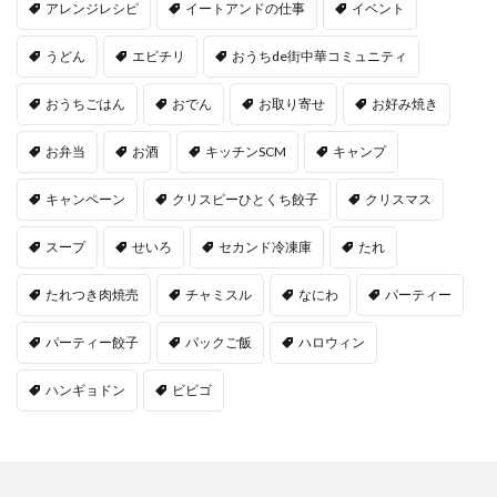
アレンジレシピ
イートアンドの仕事
イベント
うどん
エビチリ
おうちde街中華コミュニティ
おうちごはん
おでん
お取り寄せ
お好み焼き
お弁当
お酒
キッチンSCM
キャンプ
キャンペーン
クリスピーひとくち餃子
クリスマス
スープ
せいろ
セカンド冷凍庫
たれ
たれつき肉焼売
チャミスル
なにわ
パーティー
パーティー餃子
パックご飯
ハロウィン
ハンギョドン
ビビゴ