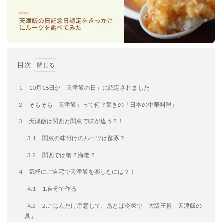
餃子と食べたい
餃子と飲みたい
魚醬
麺
麻婆豆腐
麻辣湯
通販
質問
節約
肉汁爆弾餃子
米飯
羽根つき スタミナ肉餃子
羽根つきタン塩餃子
羽根つき餃子
肉ニラ水餃子
目次
肉まん・豚まん
肉餃子
豚まん
膨らむ
蒸籠
衛生管理
袋入り餃子
1
10月18日が「天津飯の日」に認定されました
謹製 羽根つき なにわのお好み餃子
豆苗
大阪王将
2
そもそも「天津飯」って何？驚きの「日本の中華料理」
夏
5フリー
お酒
3
天津飯は関西と関東で味が違う？！
おうちde街中華コミュニティ
おうちごはん
おでん
3.1
関東の味付けのルーツは酢豚？
お取り寄せ
お好み焼き
お弁当
キッチンSCM
うどん
キャンプ
キャンペーン
3.2
関西では蟹？海老？
クリスピーひとくち餃子
クリスマス
スープ
4
気軽にご自宅で天津飯を楽しむには？！
せいろ
エビチリ
イベント
たれ
4.1
1.自分で作る
Strategic Cooking Management
bibigo
ESG
4.2
2.ごはんだけ用意して、あとは冷凍で「大阪王将 天津飯の
Global menu
Instagram
SDGs
SNS
X
具」