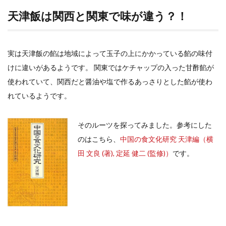
天津飯は関西と関東で味が違う？！
実は天津飯の餡は地域によって玉子の上にかかっている餡の味付
けに違いがあるようです。 関東ではケチャップの入った甘酢餡が
使われていて、関西だと醤油や塩で作るあっさりとした餡が使わ
れているようです。
そのルーツを探ってみました。参考にした
のはこちら、
中国の食文化研究 天津編（
横
田 文良
(著),
定延 健二
(監修)
）
です。