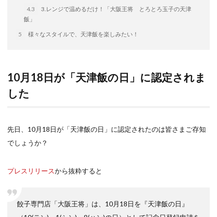
イートアンドの仕事
アウトドア
アヒージョ
4.3
3.レンジで温めるだけ！「大阪王将 とろとろ玉子の天津
飯」
アレルギー
アレルゲン
アレンジ
5
様々なスタイルで、天津飯を楽しみたい！
アレンジレシピ
セカンド冷凍庫
たれつき肉焼売
国産
冷凍食品ジャーナリスト山本純子の『冷凍食品のはなし』
10月18日が「天津飯の日」に認定されま
冷凍から揚げ
冷凍やけ
冷凍ラーメン
した
冷凍弁当
冷凍焼売
冷凍食品
冷凍食品ライフハック
万博
冷凍食品豆知識
冷凍餃子
冷凍麺
品質管理
問い合わせ
先日、10月18日が「天津飯の日」に認定されたのは皆さまご存知
回鍋肉
低糖質
ワンプレート
チャミスル
でしょうか？
ビビゴ
なにわ
パーティー
パーティー餃子
パックご飯
ハロウィン
ハンギョドン
プレスリリース
から抜粋すると
ファミリーマート
ワイン
ぷるもち水餃子
マンドゥ
メスティン
ラーメン
餃子専門店「大阪王将」は、10月18日を『天津飯の日』
ラーメンJourney
レシピ
만두