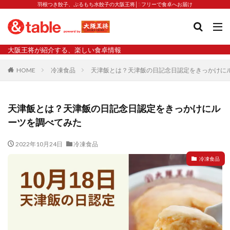
羽根つき餃子、ぷるもち水餃子の大阪王将│5フリーで食卓へお届け
タグ
大阪王将が紹介する、楽しい食卓情報
2023新商品
炒飯の素
業務スーパー
水餃子
HOME
冷凍食品
天津飯とは？天津飯の日記念日認定をきっかけに
減塩
渡韓
渡韓ごっこ
炒飯
焼きそば
朝食
焼き方
焼き餃子
焼売
天津飯とは？天津飯の日記念日認定をきっかけにル
焼売と飲みたい
焼酎
猛暑
栄養
春雨
ーツを調べてみた
白くなる
小籠包
大阪王将 背徳のバターすぎるぎょうざ
天津飯
夫婦
2022年10月24日
冷凍食品
宇都宮
宮崎辛麺
宮崎餃子
小籠包と飲みたい
冷凍食品
昇華
居酒屋
弁当
担々麺
揚げ餃子
新商品
旨辛
生産者
硬くなる
外食事業
食の安全
鉄ラー油
鍋
鍋スープ
開発秘話
関西万博
食と栄養
餃子
辛