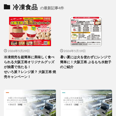
冷凍食品
の最新記事4件
2026年5月29日
2026年5月19日
冷凍焼売を超簡単に美味しく食べ
暑い夏には火を使わずにレンジで
られる大阪王将オリジナルグッズ
簡単に！大阪王将 ぷるもち水餃子
が抽選で当たる！
のご紹介
せいろ派？レンジ派？ 大阪王将 焼
売キャンペーン！