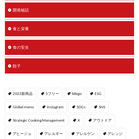
開発秘話
食と栄養
食の安全
餃子
2023新商品
5フリー
bibigo
ESG
Global menu
Instagram
SDGs
SNS
Strategic Cooking Management
X
アウトドア
アヒージョ
アレルギー
アレルゲン
アレンジ