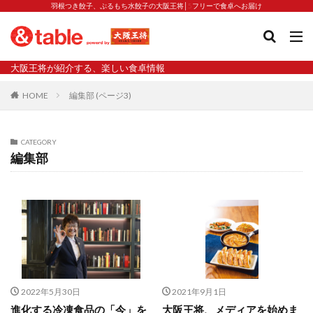
羽根つき餃子、ぷるもち水餃子の大阪王将│5フリーで食卓へお届け
タグ
大阪王将が紹介する、楽しい食卓情報
2023新商品
炒飯の素
業務スーパー
水餃子
HOME
編集部 (ページ3)
減塩
渡韓
渡韓ごっこ
炒飯
焼きそば
朝食
焼き方
焼き餃子
焼売
CATEGORY
焼売と飲みたい
焼酎
猛暑
栄養
春雨
編集部
白くなる
小籠包
大阪王将 背徳のバターすぎるぎょうざ
天津飯
夫婦
宇都宮
宮崎辛麺
宮崎餃子
小籠包と飲みたい
昇華
居酒屋
弁当
担々麺
揚げ餃子
新商品
旨辛
生産者
硬くなる
外食事業
食の安全
鉄ラー油
鍋
鍋スープ
2022年5月30日
2021年9月1日
開発秘話
関西万博
食と栄養
餃子
辛
進化する冷凍食品の「今」を
大阪王将、メディアを始めま