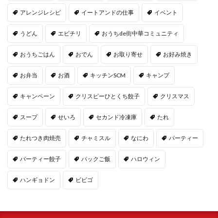
アレンジレシピ
イートアンドの仕事
イベント
うどん
エビチリ
おうちde街中華コミュニティ
おうちごはん
おでん
お取り寄せ
お好み焼き
お弁当
お酒
キッチンSCM
キャンプ
キャンペーン
クリスピーひとくち餃子
クリスマス
スープ
せいろ
セカンド冷凍庫
たれ
たれつき肉焼売
チャミスル
なにわ
パーティー
パーティー餃子
パックご飯
ハロウィン
ハンギョドン
ビビゴ