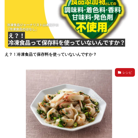
イートアンドの仕事
アウトドア
アヒージョ
アレルギー
アレルゲン
アレンジ
アレンジレシピ
セカンド冷凍庫
たれつき肉焼売
国産
冷凍食品ジャーナリスト山本純子の『冷凍食品のはなし』
冷凍から揚げ
冷凍やけ
冷凍ラーメン
え？！冷凍食品て保存料を使っていないんですか？
冷凍弁当
冷凍焼売
冷凍食品
冷凍食品ライフハック
万博
冷凍食品豆知識
レシピ
冷凍餃子
冷凍麺
品質管理
問い合わせ
回鍋肉
低糖質
ワンプレート
チャミスル
ビビゴ
なにわ
パーティー
パーティー餃子
パックご飯
ハロウィン
ハンギョドン
ファミリーマート
ワイン
ぷるもち水餃子
マンドゥ
メスティン
ラーメン
ラーメンJourney
レシピ
만두