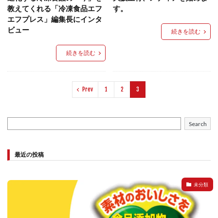
餃子と食べたい
餃子と飲みたい
魚醬
麺
教えてくれる「冷凍食品エフ
す。
エフプレス」編集長にインタ
麻婆豆腐
麻辣湯
通販
質問
節約
ビュー
続きを読む
肉汁爆弾餃子
米飯
羽根つき スタミナ肉餃子
羽根つきタン塩餃子
羽根つき餃子
肉ニラ水餃子
続きを読む
肉まん・豚まん
肉餃子
豚まん
膨らむ
蒸籠
衛生管理
袋入り餃子
Prev
1
2
3
謹製 羽根つき なにわのお好み餃子
豆苗
大阪王将
夏
5フリー
お酒
おうちde街中華コミュニティ
おうちごはん
おでん
Search
お取り寄せ
お好み焼き
お弁当
キッチンSCM
うどん
キャンプ
キャンペーン
最近の投稿
クリスピーひとくち餃子
クリスマス
スープ
せいろ
エビチリ
イベント
たれ
未分類
Strategic Cooking Management
bibigo
ESG
Global menu
Instagram
SDGs
SNS
X