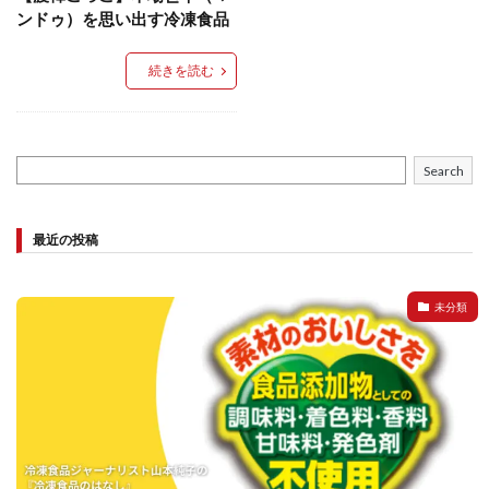
餃子と食べたい
餃子と飲みたい
魚醬
麺
ンドゥ）を思い出す冷凍食品
麻婆豆腐
麻辣湯
通販
質問
節約
続きを読む
肉汁爆弾餃子
米飯
羽根つき スタミナ肉餃子
羽根つきタン塩餃子
羽根つき餃子
肉ニラ水餃子
肉まん・豚まん
肉餃子
豚まん
膨らむ
Search
蒸籠
衛生管理
袋入り餃子
謹製 羽根つき なにわのお好み餃子
豆苗
大阪王将
最近の投稿
夏
5フリー
お酒
おうちde街中華コミュニティ
おうちごはん
おでん
お取り寄せ
お好み焼き
お弁当
キッチンSCM
未分類
うどん
キャンプ
キャンペーン
クリスピーひとくち餃子
クリスマス
スープ
せいろ
エビチリ
イベント
たれ
Strategic Cooking Management
bibigo
ESG
Global menu
Instagram
SDGs
SNS
X