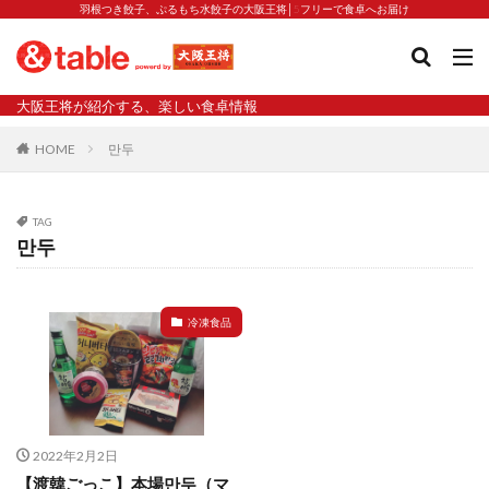
羽根つき餃子、ぷるもち水餃子の大阪王将│5フリーで食卓へお届け
タグ
大阪王将が紹介する、楽しい食卓情報
2023新商品
炒飯の素
業務スーパー
水餃子
HOME
만두
減塩
渡韓
渡韓ごっこ
炒飯
焼きそば
朝食
焼き方
焼き餃子
焼売
TAG
焼売と飲みたい
焼酎
猛暑
栄養
春雨
만두
白くなる
小籠包
大阪王将 背徳のバターすぎるぎょうざ
天津飯
夫婦
冷凍食品
宇都宮
宮崎辛麺
宮崎餃子
小籠包と飲みたい
昇華
居酒屋
弁当
担々麺
揚げ餃子
新商品
旨辛
生産者
硬くなる
外食事業
食の安全
鉄ラー油
鍋
鍋スープ
2022年2月2日
開発秘話
関西万博
食と栄養
餃子
辛
【渡韓ごっこ】本場만두（マ