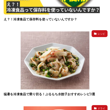
イートアンドの仕事
アウトドア
アヒージョ
アレルギー
アレルゲン
アレンジ
アレンジレシピ
セカンド冷凍庫
たれつき肉焼売
え？！冷凍食品て保存料を使っていないんですか？
国産
冷凍食品ジャーナリスト山本純子の『冷凍食品のはなし』
レシピ
冷凍から揚げ
冷凍やけ
冷凍ラーメン
冷凍弁当
冷凍焼売
冷凍食品
冷凍食品ライフハック
万博
冷凍食品豆知識
冷凍餃子
冷凍麺
品質管理
問い合わせ
回鍋肉
低糖質
ワンプレート
チャミスル
ビビゴ
なにわ
パーティー
パーティー餃子
パックご飯
ハロウィン
ハンギョドン
ファミリーマート
ワイン
ぷるもち水餃子
猛暑を冷凍食品で乗り切る！ぷるもち水餃子おすすめレシピ3選
マンドゥ
メスティン
ラーメン
ラーメンJourney
レシピ
만두
ドライ