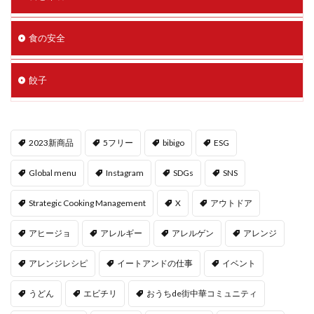
食の安全
餃子
2023新商品
5フリー
bibigo
ESG
Global menu
Instagram
SDGs
SNS
Strategic Cooking Management
X
アウトドア
アヒージョ
アレルギー
アレルゲン
アレンジ
アレンジレシピ
イートアンドの仕事
イベント
うどん
エビチリ
おうちde街中華コミュニティ