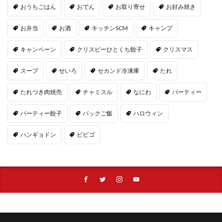
おうちごはん
おでん
お取り寄せ
お好み焼き
お弁当
お酒
キッチンSCM
キャンプ
キャンペーン
クリスピーひとくち餃子
クリスマス
スープ
せいろ
セカンド冷凍庫
たれ
たれつき肉焼売
チャミスル
なにわ
パーティー
パーティー餃子
パックご飯
ハロウィン
ハンギョドン
ビビゴ