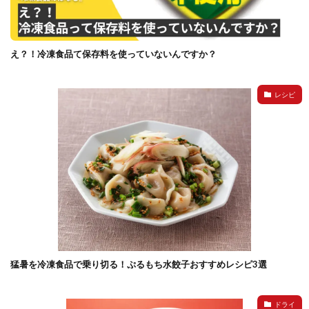
イートアンドの仕事
アウトドア
アヒージョ
アレルギー
アレルゲン
アレンジ
アレンジレシピ
セカンド冷凍庫
たれつき肉焼売
え？！冷凍食品て保存料を使っていないんですか？
国産
冷凍食品ジャーナリスト山本純子の『冷凍食品のはなし』
レシピ
冷凍から揚げ
冷凍やけ
冷凍ラーメン
冷凍弁当
冷凍焼売
冷凍食品
冷凍食品ライフハック
万博
冷凍食品豆知識
冷凍餃子
冷凍麺
品質管理
問い合わせ
回鍋肉
低糖質
ワンプレート
チャミスル
ビビゴ
なにわ
パーティー
パーティー餃子
パックご飯
ハロウィン
ハンギョドン
ファミリーマート
ワイン
ぷるもち水餃子
猛暑を冷凍食品で乗り切る！ぷるもち水餃子おすすめレシピ3選
マンドゥ
メスティン
ラーメン
ラーメンJourney
レシピ
만두
ドライ