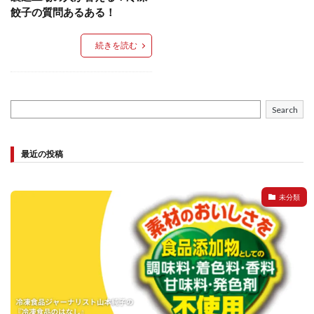
餃子と食べたい
餃子と飲みたい
魚醬
麺
餃子の質問あるある！
麻婆豆腐
麻辣湯
通販
質問
節約
続きを読む
肉汁爆弾餃子
米飯
羽根つき スタミナ肉餃子
羽根つきタン塩餃子
羽根つき餃子
肉ニラ水餃子
肉まん・豚まん
肉餃子
豚まん
膨らむ
Search
蒸籠
衛生管理
袋入り餃子
謹製 羽根つき なにわのお好み餃子
豆苗
大阪王将
最近の投稿
夏
5フリー
お酒
おうちde街中華コミュニティ
おうちごはん
おでん
お取り寄せ
お好み焼き
お弁当
キッチンSCM
未分類
うどん
キャンプ
キャンペーン
クリスピーひとくち餃子
クリスマス
スープ
せいろ
エビチリ
イベント
たれ
Strategic Cooking Management
bibigo
ESG
Global menu
Instagram
SDGs
SNS
X