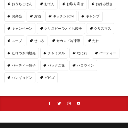
おうちごはん
おでん
お取り寄せ
お好み焼き
お弁当
お酒
キッチンSCM
キャンプ
キャンペーン
クリスピーひとくち餃子
クリスマス
スープ
せいろ
セカンド冷凍庫
たれ
たれつき肉焼売
チャミスル
なにわ
パーティー
パーティー餃子
パックご飯
ハロウィン
ハンギョドン
ビビゴ