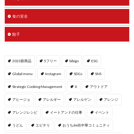
食の安全
餃子
2023新商品
5フリー
bibigo
ESG
Global menu
Instagram
SDGs
SNS
Strategic Cooking Management
X
アウトドア
アヒージョ
アレルギー
アレルゲン
アレンジ
アレンジレシピ
イートアンドの仕事
イベント
うどん
エビチリ
おうちde街中華コミュニティ