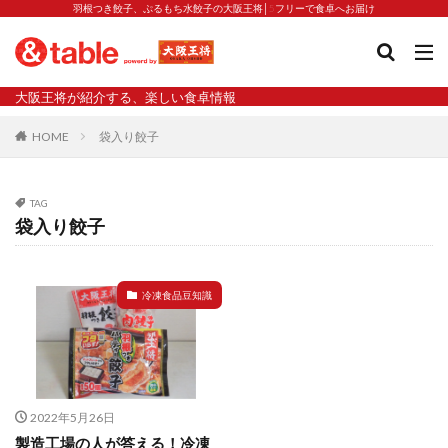
羽根つき餃子、ぷるもち水餃子の大阪王将│5フリーで食卓へお届け
タグ
大阪王将が紹介する、楽しい食卓情報
2023新商品
炒飯の素
業務スーパー
水餃子
HOME
袋入り餃子
減塩
渡韓
渡韓ごっこ
炒飯
焼きそば
朝食
焼き方
焼き餃子
焼売
TAG
焼売と飲みたい
焼酎
猛暑
栄養
春雨
袋入り餃子
白くなる
小籠包
大阪王将 背徳のバターすぎるぎょうざ
天津飯
夫婦
冷凍食品豆知識
宇都宮
宮崎辛麺
宮崎餃子
小籠包と飲みたい
昇華
居酒屋
弁当
担々麺
揚げ餃子
新商品
旨辛
生産者
硬くなる
外食事業
食の安全
鉄ラー油
鍋
鍋スープ
2022年5月26日
開発秘話
関西万博
食と栄養
餃子
辛
製造工場の人が答える！冷凍