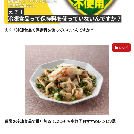
イートアンドの仕事
アウトドア
アヒージョ
アレルギー
アレルゲン
アレンジ
アレンジレシピ
セカンド冷凍庫
たれつき肉焼売
え？！冷凍食品て保存料を使っていないんですか？
国産
冷凍食品ジャーナリスト山本純子の『冷凍食品のはなし』
レシピ
冷凍から揚げ
冷凍やけ
冷凍ラーメン
冷凍弁当
冷凍焼売
冷凍食品
冷凍食品ライフハック
万博
冷凍食品豆知識
冷凍餃子
冷凍麺
品質管理
問い合わせ
回鍋肉
低糖質
ワンプレート
チャミスル
ビビゴ
なにわ
パーティー
パーティー餃子
パックご飯
ハロウィン
ハンギョドン
ファミリーマート
ワイン
ぷるもち水餃子
マンドゥ
メスティン
ラーメン
猛暑を冷凍食品で乗り切る！ぷるもち水餃子おすすめレシピ3選
ラーメンJourney
レシピ
만두