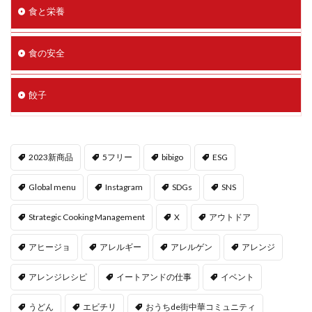
食と栄養
食の安全
餃子
2023新商品
5フリー
bibigo
ESG
Global menu
Instagram
SDGs
SNS
Strategic Cooking Management
X
アウトドア
アヒージョ
アレルギー
アレルゲン
アレンジ
アレンジレシピ
イートアンドの仕事
イベント
うどん
エビチリ
おうちde街中華コミュニティ