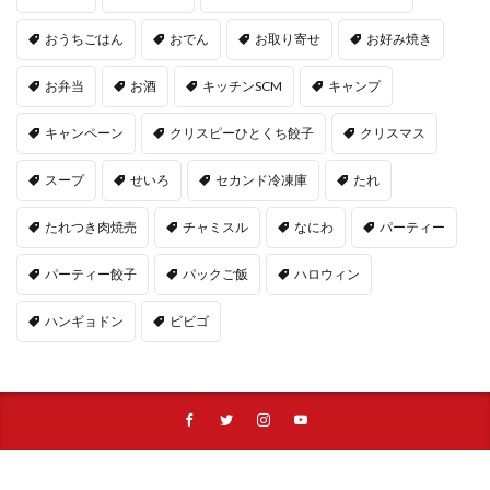
おうちごはん
おでん
お取り寄せ
お好み焼き
お弁当
お酒
キッチンSCM
キャンプ
キャンペーン
クリスピーひとくち餃子
クリスマス
スープ
せいろ
セカンド冷凍庫
たれ
たれつき肉焼売
チャミスル
なにわ
パーティー
パーティー餃子
パックご飯
ハロウィン
ハンギョドン
ビビゴ