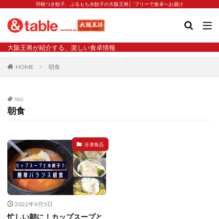
羽根つき餃子、ぷるもち水餃子の大阪王将│5フリーで食卓へお届け
タグ
大阪王将が紹介する、楽しい食卓情報
2023新商品
炒飯の素
業務スーパー
水餃子
HOME
朝食
減塩
渡韓
渡韓ごっこ
炒飯
焼きそば
朝食
焼き方
焼き餃子
焼売
TAG
焼売と飲みたい
焼酎
猛暑
栄養
春雨
朝食
白くなる
小籠包
大阪王将 背徳のバターすぎるぎょうざ
天津飯
夫婦
冷凍食品
宇都宮
宮崎辛麺
宮崎餃子
小籠包と飲みたい
昇華
居酒屋
弁当
担々麺
揚げ餃子
新商品
旨辛
生産者
硬くなる
外食事業
食の安全
鉄ラー油
鍋
鍋スープ
2022年9月5日
開発秘話
関西万博
食と栄養
餃子
辛
忙しい朝に！カップスープと