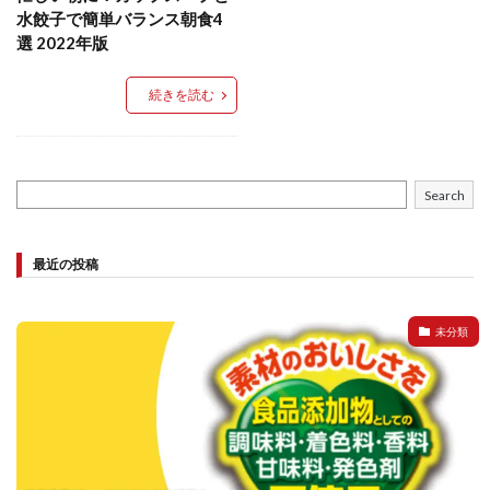
餃子と食べたい
餃子と飲みたい
魚醬
麺
水餃子で簡単バランス朝食4
選 2022年版
麻婆豆腐
麻辣湯
通販
質問
節約
肉汁爆弾餃子
米飯
羽根つき スタミナ肉餃子
続きを読む
羽根つきタン塩餃子
羽根つき餃子
肉ニラ水餃子
肉まん・豚まん
肉餃子
豚まん
膨らむ
蒸籠
衛生管理
袋入り餃子
Search
謹製 羽根つき なにわのお好み餃子
豆苗
大阪王将
夏
5フリー
お酒
最近の投稿
おうちde街中華コミュニティ
おうちごはん
おでん
お取り寄せ
お好み焼き
お弁当
キッチンSCM
未分類
うどん
キャンプ
キャンペーン
クリスピーひとくち餃子
クリスマス
スープ
せいろ
エビチリ
イベント
たれ
Strategic Cooking Management
bibigo
ESG
Global menu
Instagram
SDGs
SNS
X