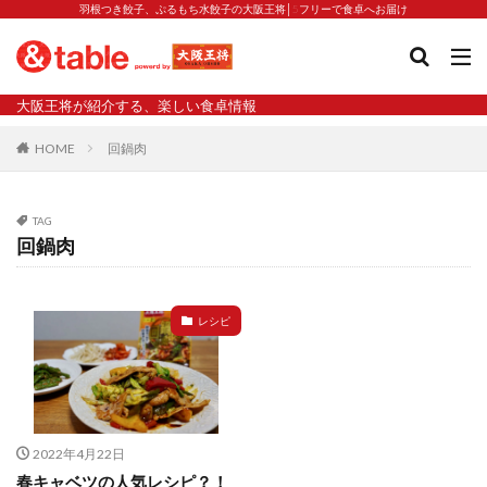
羽根つき餃子、ぷるもち水餃子の大阪王将│5フリーで食卓へお届け
タグ
大阪王将が紹介する、楽しい食卓情報
2023新商品
炒飯の素
業務スーパー
水餃子
HOME
回鍋肉
減塩
渡韓
渡韓ごっこ
炒飯
焼きそば
朝食
焼き方
焼き餃子
焼売
TAG
焼売と飲みたい
焼酎
猛暑
栄養
春雨
回鍋肉
白くなる
小籠包
大阪王将 背徳のバターすぎるぎょうざ
天津飯
夫婦
レシピ
宇都宮
宮崎辛麺
宮崎餃子
小籠包と飲みたい
昇華
居酒屋
弁当
担々麺
揚げ餃子
新商品
旨辛
生産者
硬くなる
外食事業
食の安全
鉄ラー油
鍋
鍋スープ
2022年4月22日
開発秘話
関西万博
食と栄養
餃子
辛
春キャベツの人気レシピ？！