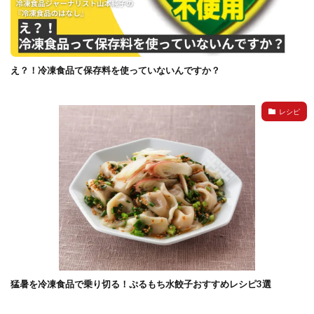
イートアンドの仕事
アウトドア
アヒージョ
アレルギー
アレルゲン
アレンジ
アレンジレシピ
セカンド冷凍庫
たれつき肉焼売
え？！冷凍食品て保存料を使っていないんですか？
国産
冷凍食品ジャーナリスト山本純子の『冷凍食品のはなし』
レシピ
冷凍から揚げ
冷凍やけ
冷凍ラーメン
冷凍弁当
冷凍焼売
冷凍食品
冷凍食品ライフハック
万博
冷凍食品豆知識
冷凍餃子
冷凍麺
品質管理
問い合わせ
回鍋肉
低糖質
ワンプレート
チャミスル
ビビゴ
なにわ
パーティー
パーティー餃子
パックご飯
ハロウィン
ハンギョドン
ファミリーマート
ワイン
ぷるもち水餃子
マンドゥ
メスティン
ラーメン
猛暑を冷凍食品で乗り切る！ぷるもち水餃子おすすめレシピ3選
ラーメンJourney
レシピ
만두