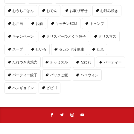
おうちごはん
おでん
お取り寄せ
お好み焼き
お弁当
お酒
キッチンSCM
キャンプ
キャンペーン
クリスピーひとくち餃子
クリスマス
スープ
せいろ
セカンド冷凍庫
たれ
たれつき肉焼売
チャミスル
なにわ
パーティー
パーティー餃子
パックご飯
ハロウィン
ハンギョドン
ビビゴ