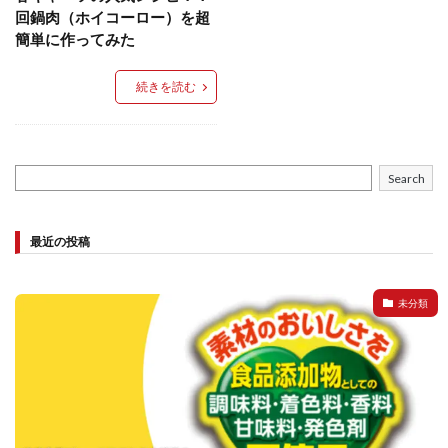
餃子と食べたい
餃子と飲みたい
魚醬
麺
回鍋肉（ホイコーロー）を超
簡単に作ってみた
麻婆豆腐
麻辣湯
通販
質問
節約
肉汁爆弾餃子
米飯
羽根つき スタミナ肉餃子
続きを読む
羽根つきタン塩餃子
羽根つき餃子
肉ニラ水餃子
肉まん・豚まん
肉餃子
豚まん
膨らむ
蒸籠
衛生管理
袋入り餃子
Search
謹製 羽根つき なにわのお好み餃子
豆苗
大阪王将
夏
5フリー
お酒
最近の投稿
おうちde街中華コミュニティ
おうちごはん
おでん
お取り寄せ
お好み焼き
お弁当
キッチンSCM
未分類
うどん
キャンプ
キャンペーン
クリスピーひとくち餃子
クリスマス
スープ
せいろ
エビチリ
イベント
たれ
Strategic Cooking Management
bibigo
ESG
Global menu
Instagram
SDGs
SNS
X