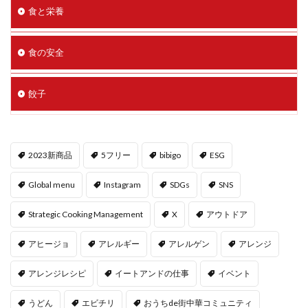
食と栄養
食の安全
餃子
2023新商品
5フリー
bibigo
ESG
Global menu
Instagram
SDGs
SNS
Strategic Cooking Management
X
アウトドア
アヒージョ
アレルギー
アレルゲン
アレンジ
アレンジレシピ
イートアンドの仕事
イベント
うどん
エビチリ
おうちde街中華コミュニティ