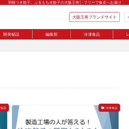
羽根つき餃子、ぷるもち水餃子の大阪王将│5フリーで食卓へお届け
大阪王将ブランドサイト
開発秘話
編集部
冷凍食品
凍食品
冷凍食品