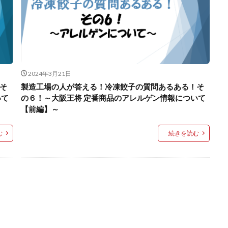
2024年3月21日
そ
製造工場の人が答える！冷凍餃子の質問あるある！そ
いて
の６！～大阪王将 定番商品のアレルゲン情報について
【前編】～
む
続きを読む