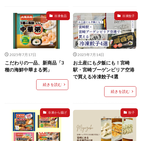
検索
冷凍食品
冷凍餃子
2025年7月17日
2025年7月14日
こだわりの一品、新商品「3
お土産にも夕飯にも！宮崎
種の海鮮中華まる粥」
駅・宮崎ブーゲンビリア空港
で買える冷凍餃子4選
続きを読む
続きを読む
冷凍から揚げ
餃子