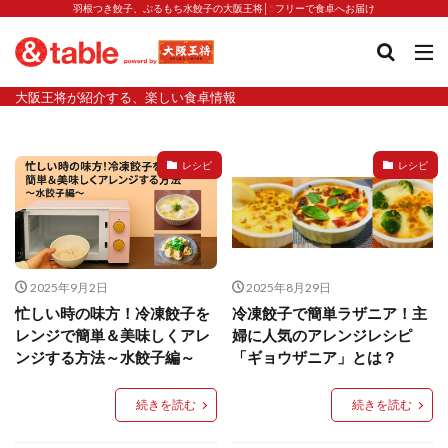
羽根つき餃子、ぷるもち水餃子の大阪王将│5フリーで食卓へお届け
タグ
大阪王将が紹介する、楽しい食卓情報
2023新商品
炒飯の素
業務スーパー
水餃子
減塩
渡韓
渡韓ごっこ
炒飯
焼きそば
レシピ
レシピ
朝食
焼き方
焼き餃子
焼売
焼売と飲みたい
焼酎
猛暑
栄養
春雨
白くなる
小籠包
大阪王将 背徳のバターすぎるぎょうざ
天津飯
夫婦
2025年9月2日
2025年8月29日
宇都宮
宮崎辛麺
宮崎餃子
小籠包と飲みたい
忙しい時の味方！冷凍餃子を
冷凍餃子で簡単ラザニア！主
レンジで簡単＆美味しくアレ
婦に人気のアレンジレシピ
昇華
居酒屋
弁当
担々麺
揚げ餃子
ンジする方法～水餃子編～
「ギョウザニア」とは？
新商品
旨辛
生産者
硬くなる
外食事業
食の安全
鉄ラー油
鍋
鍋スープ
続きを読む
続きを読む
開発秘話
関西万博
食と栄養
餃子
辛