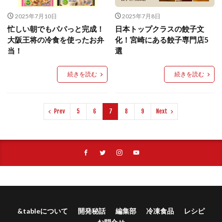
2025年7月10日
2025年7月8日
忙しい朝でもパパっと完成！
日本トップクラスの餃子文
大阪王将の冷食を使ったお弁
化！宮崎にある餃子専門店5
当！
選
続きを読む
続きを読む
Prev
5
6
7
8
9
Next
&tableについて
開発秘話
編集部
冷凍食品
レシピ