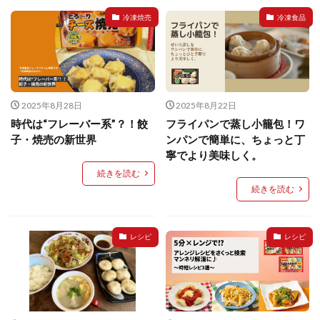
餃子と食べたい
餃子と飲みたい
魚醬
麺
冷凍焼売
冷凍食品
麻婆豆腐
麻辣湯
通販
質問
節約
肉汁爆弾餃子
米飯
羽根つき スタミナ肉餃子
羽根つきタン塩餃子
羽根つき餃子
肉ニラ水餃子
肉まん・豚まん
肉餃子
豚まん
膨らむ
2025年8月28日
2025年8月22日
蒸籠
衛生管理
袋入り餃子
時代は“フレーバー系”？！餃
フライパンで蒸し小籠包！ワ
謹製 羽根つき なにわのお好み餃子
豆苗
大阪王将
子・焼売の新世界
ンパンで簡単に、ちょっと丁
寧でより美味しく。
夏
5フリー
お酒
続きを読む
おうちde街中華コミュニティ
おうちごはん
おでん
続きを読む
お取り寄せ
お好み焼き
お弁当
キッチンSCM
うどん
キャンプ
キャンペーン
レシピ
レシピ
クリスピーひとくち餃子
クリスマス
スープ
せいろ
エビチリ
イベント
たれ
Strategic Cooking Management
bibigo
ESG
Global menu
Instagram
SDGs
SNS
X