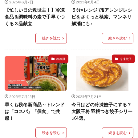
2025年8月7日
2025年8月4日
イートアンドの仕事
アウトドア
アヒージョ
【忙しい日の救世主！】冷凍
５分×レンジで⁉アレンジレシ
アレルギー
アレルゲン
アレンジ
食品＆調味料の素で手早くつ
ピをさくっと検索、マンネリ
アレンジレシピ
セカンド冷凍庫
たれつき肉焼売
くる３品献立
解消にも♪
国産
続きを読む
続きを読む
冷凍食品ジャーナリスト山本純子の『冷凍食品のはなし』
冷凍から揚げ
冷凍やけ
冷凍ラーメン
冷凍麺
冷凍餃子
冷凍弁当
冷凍焼売
冷凍食品
冷凍食品ライフハック
万博
冷凍食品豆知識
冷凍餃子
冷凍麺
品質管理
問い合わせ
回鍋肉
低糖質
ワンプレート
チャミスル
ビビゴ
なにわ
パーティー
パーティー餃子
2025年7月25日
2025年7月21日
早くも秋冬新商品～トレンド
今日はどの冷凍餃子にする？
パックご飯
ハロウィン
ハンギョドン
は「コスパ」「個食」で共
大阪王将 羽根つき餃子シリー
ファミリーマート
ワイン
ぷるもち水餃子
感！
ズ4選。
マンドゥ
メスティン
ラーメン
続きを読む
続きを読む
ラーメンJourney
レシピ
만두