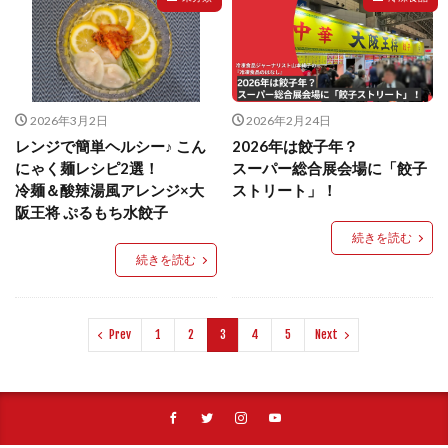
2026年3月2日
2026年2月24日
レンジで簡単ヘルシー♪ こん
2026年は餃子年？
にゃく麺レシピ2選！
スーパー総合展会場に「餃子
冷麺＆酸辣湯風アレンジ×大
ストリート」！
阪王将 ぷるもち水餃子
続きを読む
続きを読む
Prev
1
2
3
4
5
Next