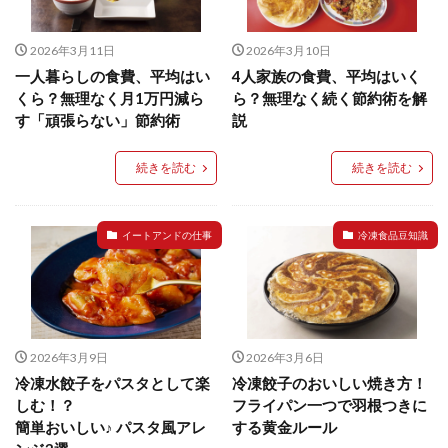
イートアンドの仕事
アウトドア
アヒージョ
アレルギー
アレルゲン
アレンジ
2026年3月11日
2026年3月10日
アレンジレシピ
セカンド冷凍庫
たれつき肉焼売
一人暮らしの食費、平均はい
4人家族の食費、平均はいく
くら？無理なく月1万円減ら
ら？無理なく続く節約術を解
国産
す「頑張らない」節約術
説
冷凍食品ジャーナリスト山本純子の『冷凍食品のはなし』
冷凍から揚げ
冷凍やけ
冷凍ラーメン
続きを読む
続きを読む
冷凍弁当
冷凍焼売
冷凍食品
冷凍食品ライフハック
万博
冷凍食品豆知識
イートアンドの仕事
冷凍食品豆知識
冷凍餃子
冷凍麺
品質管理
問い合わせ
回鍋肉
低糖質
ワンプレート
チャミスル
ビビゴ
なにわ
パーティー
パーティー餃子
パックご飯
ハロウィン
ハンギョドン
2026年3月9日
2026年3月6日
ファミリーマート
ワイン
ぷるもち水餃子
冷凍水餃子をパスタとして楽
冷凍餃子のおいしい焼き方！
マンドゥ
メスティン
ラーメン
しむ！？
フライパン一つで羽根つきに
簡単おいしい♪ パスタ風アレ
する黄金ルール
ラーメンJourney
レシピ
만두