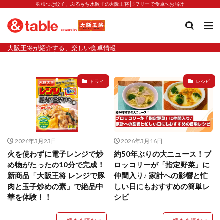
羽根つき餃子、ぷるもち水餃子の大阪王将│5フリーで食卓へお届け
タグ
大阪王将が紹介する、楽しい食卓情報
2023新商品
炒飯の素
業務スーパー
水餃子
減塩
渡韓
渡韓ごっこ
炒飯
焼きそば
ドライ
レシピ
朝食
焼き方
焼き餃子
焼売
焼売と飲みたい
焼酎
猛暑
栄養
春雨
白くなる
小籠包
大阪王将 背徳のバターすぎるぎょうざ
天津飯
夫婦
2026年3月23日
2026年3月16日
宇都宮
宮崎辛麺
宮崎餃子
小籠包と飲みたい
火を使わずに電子レンジで炒
約50年ぶりの大ニュース！ブ
め物がたったの10分で完成！
ロッコリーが「指定野菜」に
昇華
居酒屋
弁当
担々麺
揚げ餃子
新商品「大阪王将 レンジで豚
仲間入り♪ 家計への影響と忙
新商品
旨辛
生産者
硬くなる
外食事業
肉と玉子炒めの素」で絶品中
しい日にもおすすめの簡単レ
食の安全
鉄ラー油
鍋
鍋スープ
華を体験！！
シピ
開発秘話
関西万博
食と栄養
餃子
辛