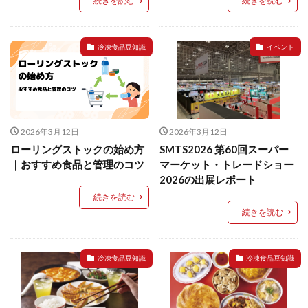
続きを読む
続きを読む
餃子と食べたい
餃子と飲みたい
魚醬
麺
麻婆豆腐
麻辣湯
通販
質問
節約
冷凍食品豆知識
イベント
肉汁爆弾餃子
米飯
羽根つき スタミナ肉餃子
羽根つきタン塩餃子
羽根つき餃子
肉ニラ水餃子
肉まん・豚まん
肉餃子
豚まん
膨らむ
蒸籠
衛生管理
袋入り餃子
2026年3月12日
2026年3月12日
謹製 羽根つき なにわのお好み餃子
豆苗
大阪王将
ローリングストックの始め方
SMTS2026 第60回スーパー
夏
5フリー
お酒
｜おすすめ食品と管理のコツ
マーケット・トレードショー
おうちde街中華コミュニティ
おうちごはん
おでん
2026の出展レポート
お取り寄せ
お好み焼き
お弁当
キッチンSCM
続きを読む
続きを読む
うどん
キャンプ
キャンペーン
クリスピーひとくち餃子
クリスマス
スープ
せいろ
エビチリ
イベント
たれ
冷凍食品豆知識
冷凍食品豆知識
Strategic Cooking Management
bibigo
ESG
Global menu
Instagram
SDGs
SNS
X