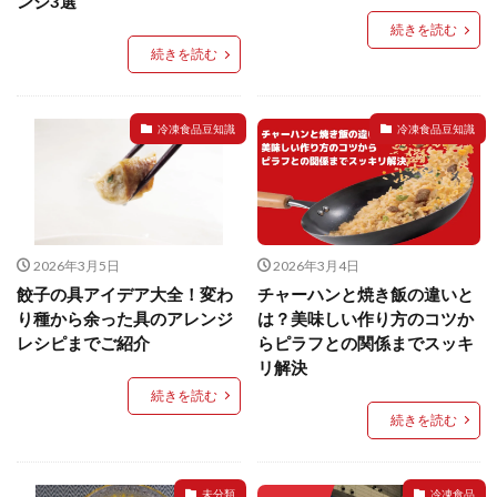
ンジ3選
続きを読む
検索
続きを読む
冷凍食品豆知識
冷凍食品豆知識
2026年3月5日
2026年3月4日
餃子の具アイデア大全！変わ
チャーハンと焼き飯の違いと
り種から余った具のアレンジ
は？美味しい作り方のコツか
レシピまでご紹介
らピラフとの関係までスッキ
リ解決
続きを読む
続きを読む
未分類
冷凍食品